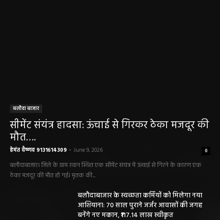
बलौदा बाजार
सीमेंट संयंत्र हादसा: ऊंचाई से गिरकर ठेका मजदूर की
मौत….
हेमंत वैष्णव 9131614309
-
June 9, 2026
0
बलौदाबाजार। जिले के ग्राम रवान स्थित एक सीमेंट संयंत्र में ऊंचाई से गिरने के कारण एक
ठेका मजदूर की मौत हो गई। मृतक की...
बलौदाबाजार के स्वच्छता कर्मियों को मिलेगा नया
आशियाना: 70 साल पुराने जर्जर आवासों की जगह
बनेंगे नए मकान, ₹117.14 लाख स्वीकृत