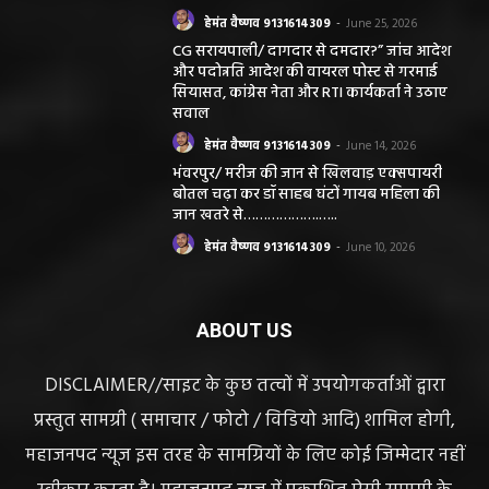
हेमंत वैष्णव 9131614309
-
June 25, 2026
CG सरायपाली/ दागदार से दमदार?” जांच आदेश
और पदोन्नति आदेश की वायरल पोस्ट से गरमाई
सियासत, कांग्रेस नेता और RTI कार्यकर्ता ने उठाए
सवाल
हेमंत वैष्णव 9131614309
-
June 14, 2026
भंवरपुर/ मरीज की जान से खिलवाड़ एक्सपायरी
बोतल चढ़ा कर डॉ साहब घंटों गायब महिला की
जान खतरे से……………….…..
हेमंत वैष्णव 9131614309
-
June 10, 2026
ABOUT US
DISCLAIMER//साइट के कुछ तत्वों में उपयोगकर्ताओं द्वारा
प्रस्तुत सामग्री ( समाचार / फोटो / विडियो आदि) शामिल होगी,
महाजनपद न्यूज इस तरह के सामग्रियों के लिए कोई जिम्मेदार नहीं