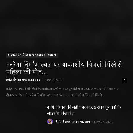
सारंगढ़ बिलाईगढ़ sarangarh bilaigarh
मनरेगा निर्माण स्थल पर आकाशीय बिजली गिरने से
महिला की मौत…
हेमंत वैष्णव 9131614309
-
June 3, 2026
0
मनेंद्रगढ़। एमसीबी जिले के वनांचल ब्लॉक भरतपुर की ग्राम पंचायत चरखर में मंगलवार
दोपहर मनरेगा चेक डेम निर्माण स्थल पर अचानक आकाशीय बिजली गिरने...
कृषि विभाग की बड़ी कार्रवाई, 6 खाद दुकानों के
लाइसेंस निलंबित
हेमंत वैष्णव 9131614309
-
May 27, 2026