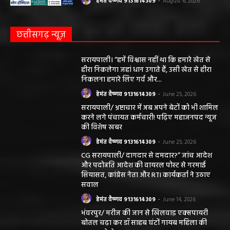
हेमंत वैष्णव 9131614309
-
August 6, 2026
छत्तीसगढ़ न्यूज़
सरायपाली। “हमें विश्वास नहीं था कि हमारे खेत से
हीरा निकलेगा जहां धान उगाते हैं, उसी खेत से हीरा
निकलना हमारे लिए गर्व और...
हेमंत वैष्णव 9131614309
-
June 25, 2026
सरायपाली/ भ्रष्टाचार में अब अपने बेटों को भी शामिल
करने लगे पंचायत कर्मचारी! पढ़िए महाजनपद न्यूज
की विशेष खबर
हेमंत वैष्णव 9131614309
-
June 25, 2026
CG सरायपाली/ दागदार से दमदार?” जांच आदेश
और पदोन्नति आदेश की वायरल पोस्ट से गरमाई
सियासत, कांग्रेस नेता और RTI कार्यकर्ता ने उठाए
सवाल
हेमंत वैष्णव 9131614309
-
June 14, 2026
भंवरपुर/ मरीज की जान से खिलवाड़ एक्सपायरी
बोतल चढ़ा कर डॉ साहब घंटों गायब महिला की