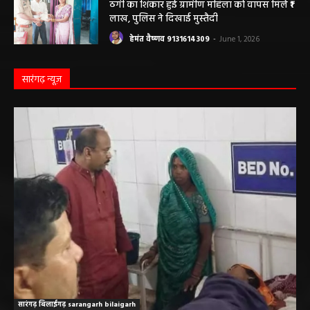
ठगी का शिकार हुई ग्रामीण महिला को वापस मिले ₹1
लाख, पुलिस ने दिखाई मुस्तैदी
हेमंत वैष्णव 9131614309
-
June 1, 2026
सारंगढ़ न्यूज़
सारंगढ़ बिलाईगढ़ sarangarh bilaigarh