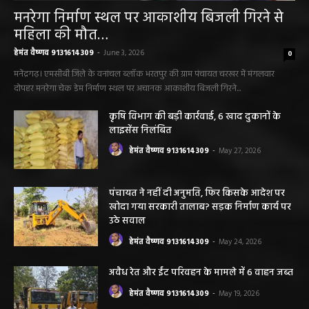
मनरेगा निर्माण स्थल पर आकाशीय बिजली गिरने से
महिला की मौत…
हेमंत वैष्णव 9131614309
-
June 3, 2026
0
मनेंद्रगढ़। एमसीबी जिले के वनांचल ब्लॉक भरतपुर की ग्राम पंचायत चरखर में मंगलवार
दोपहर मनरेगा चेक डेम निर्माण स्थल पर अचानक आकाशीय बिजली गिरने...
कृषि विभाग की बड़ी कार्रवाई, 6 खाद दुकानों के
लाइसेंस निलंबित
हेमंत वैष्णव 9131614309
-
May 27, 2026
पंचायत ने नहीं दी अनुमति, फिर किसके आदेश पर
खोदा गया सरकारी तालाब? सड़क निर्माण कार्य पर
उठे सवाल
हेमंत वैष्णव 9131614309
-
May 24, 2026
अवैध रेत और ईंट परिवहन के मामले में 6 वाहन जब्त
हेमंत वैष्णव 9131614309
-
May 19, 2026