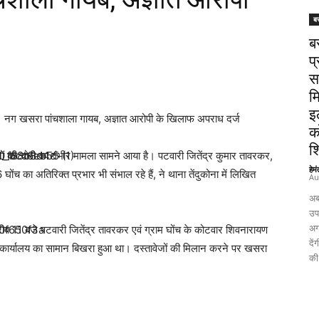
ब
ब
प्
स
म
इ
 11 नग खसरा पांचशाला गायब, अज्ञात आरोपी के खिलाफ अपराध दर्ज
क
श
ेजों की चोरी का गंभीर मामला सामने आया है। पटवारी जितेंद्र कुमार तावरकर,
हेम
ोंच का अतिरिक्त प्रभार भी संभाल रहे हैं, ने थाना तेंदुकोना में लिखित
Au
अब
उपच
अग
 11 बजे पटवारी जितेंद्र तावरकर एवं ग्राम घोंच के कोटवार शिवनारायण
दे
ो कार्यालय का सामान बिखरा हुआ था। दस्तावेजों की मिलान करने पर खसरा
की 