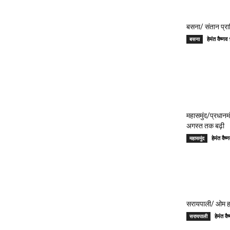
बसना/ संतान प्रा
हेमंत वैष्
बसना
महासमुंद/प्रधान
अगस्त तक बढ़ी
हेमंत वै
महासमुंद
सरायपाली/ ओम हॉस
हेमंत 
सरायपाली