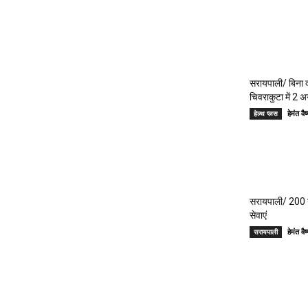
सरायपाली/ बिना दर
चिवराकुटा में 2 अ
हेमंत 
हेल्थ प्लस
सरायपाली/ 200 गां
सेवाएं
हेमंत 
सरायपाली