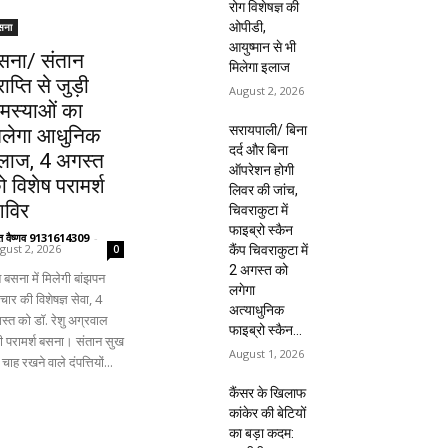
रोग विशेषज्ञ की
ओपीडी,
सना
आयुष्मान से भी
सना/ संतान
मिलेगा इलाज
राप्ति से जुड़ी
August 2, 2026
मस्याओं का
सरायपाली/ बिना
िलेगा आधुनिक
दर्द और बिना
लाज, 4 अगस्त
ऑपरेशन होगी
ो विशेष परामर्श
लिवर की जांच,
िविर
चिवराकुटा में
फाइब्रो स्कैन
ंत वैष्णव 9131614309
-
gust 2, 2026
कैंप चिवराकुटा में
0
2 अगस्त को
 बसना में मिलेगी बांझपन
लगेगा
ार की विशेषज्ञ सेवा, 4
अत्याधुनिक
स्त को डॉ. रेशु अग्रवाल
फाइब्रो स्कैन...
ंगी परामर्श बसना। संतान सुख
August 1, 2026
चाह रखने वाले दंपत्तियों...
कैंसर के खिलाफ
कांकेर की बेटियों
का बड़ा कदम: