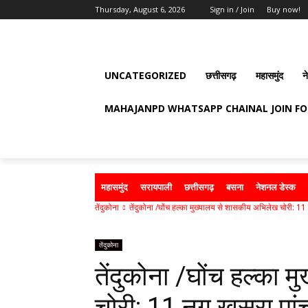
Thursday, August 6, 2026
Sign in / Join
Buy now!
UNCATEGORIZED
छत्तीसगढ़
महासमुंद
न
MAHAJANPD WHATSAPP CHAINAL JOIN F
महासमुंद
सरायपाली
छत्तीसगढ़
बसना
नेशनल डेस्क
तेंदुकोना
तेंदुकोना /घोंच हल्का मुख्यालय से शासकीय अभिलेख चोरी: 11
तेंदुकोना
तेंदुकोना /घोंच हल्का
चोरी: 11 नग खसरा पां