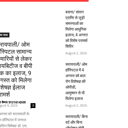
बसना/ संतान
प्राप्ति से जुड़ी
समस्याओं का
मिलेगा आधुनिक
इलाज, 4 अगस्त
ल्थ प्लस
को विशेष परामर्श
रायपाली/ ओम
शिविर
ॉस्पिटल सामान्य
August 2, 2026
ीमारियों से लेकर
सरायपाली/ ओम
ायबिटीज व बीपी
हॉस्पिटल में 4
क का इलाज, 9
अगस्त को बाल
गस्त को मिलेगा
रोग विशेषज्ञ की
िशेषज्ञ ईलाज
ओपीडी,
आयुष्मान से भी
ामर्श
मिलेगा इलाज
ंत वैष्णव 9131614309
-
August 2, 2026
gust 6, 2026
0
अगस्त को सरायपाली के
सरायपाली/ बिना
 हॉस्पिटल में जनरल
दर्द और बिना
िसिन विशेषज्ञ डॉ. एस.
ऑपरेशन होगी