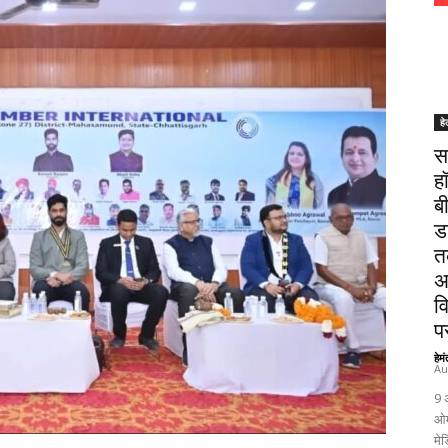
हे
स
ह
ब
ड
त
अ
व
पर
हेम
Au
9 
ओम
मेड