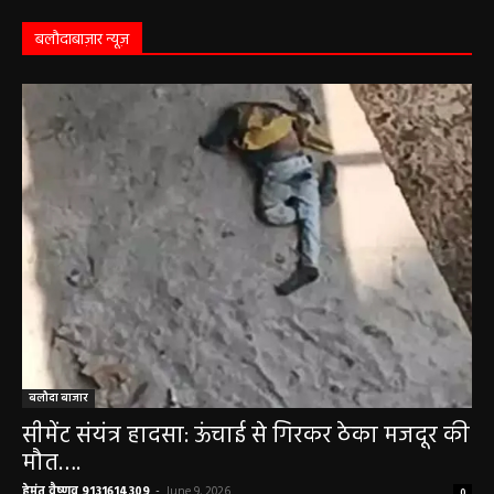
कृष्ण पक्ष की द्वितीया तिथि, जानें-शुभ मुहूर्त और राहुकाल
May 3, 2026
बलौदाबाज़ार न्यूज़
बलौदा बाजार