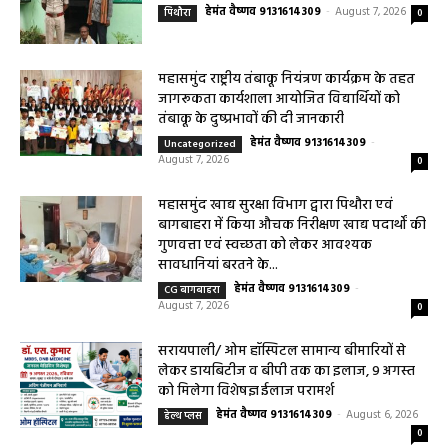
महासमुंद वन विभाग की कार्रवाई करील तोड़ने के
मामले में आरोपी के विरुद्ध प्रकरण दर्ज
हेमंत वैष्णव 9131614309
-
August 7, 2026
पिथौरा
0
महासमुंद राष्ट्रीय तंबाकू नियंत्रण कार्यक्रम के तहत
जागरूकता कार्यशाला आयोजित विद्यार्थियों को
तंबाकू के दुष्प्रभावों की दी जानकारी
हेमंत वैष्णव 9131614309
-
Uncategorized
August 7, 2026
0
महासमुंद खाद्य सुरक्षा विभाग द्वारा पिथौरा एवं
बागबाहरा में किया औचक निरीक्षण खाद्य पदार्थों की
गुणवत्ता एवं स्वच्छता को लेकर आवश्यक
सावधानियां बरतने के...
हेमंत वैष्णव 9131614309
-
CG बागबाहरा
August 7, 2026
0
सरायपाली/ ओम हॉस्पिटल सामान्य बीमारियों से
लेकर डायबिटीज व बीपी तक का इलाज, 9 अगस्त