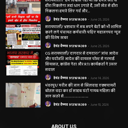
छत्तीसगढ़ न्यूज़
सरायपाली। “हमें विश्वास नहीं था कि हमारे खेत से
हीरा निकलेगा जहां धान उगाते हैं, उसी खेत से हीरा
निकलना हमारे लिए गर्व और...
हेमंत वैष्णव 9131614309
-
June 25, 2026
सरायपाली/ भ्रष्टाचार में अब अपने बेटों को भी शामिल
करने लगे पंचायत कर्मचारी! पढ़िए महाजनपद न्यूज
की विशेष खबर
हेमंत वैष्णव 9131614309
-
June 25, 2026
CG सरायपाली/ दागदार से दमदार?” जांच आदेश
और पदोन्नति आदेश की वायरल पोस्ट से गरमाई
सियासत, कांग्रेस नेता और RTI कार्यकर्ता ने उठाए
सवाल
हेमंत वैष्णव 9131614309
-
June 14, 2026
भंवरपुर/ मरीज की जान से खिलवाड़ एक्सपायरी
बोतल चढ़ा कर डॉ साहब घंटों गायब महिला की
जान खतरे से……………….…..
हेमंत वैष्णव 9131614309
-
June 10, 2026