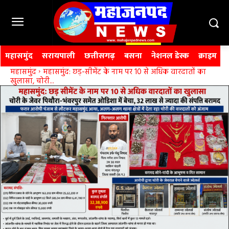
महासमुंद
सरायपाली
छत्तीसगढ़
बसना
नेशनल डेस्क
क्राइम
महासमुंद
महासमुंद: छड़-सीमेंट के नाम पर 10 से अधिक वारदातों का
खुलासा, चोरी...