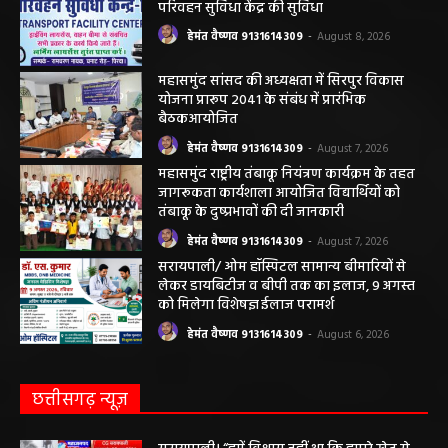
महासमुंद न्यूज़
बसना/ पिरदा में परिवहन संबंधी कार्यों के लिए राम
परिवहन सुविधा केंद्र की सुविधा
हेमंत वैष्णव 9131614309
-
August 8, 2026
महासमुंद सांसद की अध्यक्षता में सिरपुर विकास
योजना प्रारूप 2041 के संबंध में प्रारंभिक
बैठकआयोजित
हेमंत वैष्णव 9131614309
-
August 7, 2026
महासमुंद राष्ट्रीय तंबाकू नियंत्रण कार्यक्रम के तहत
जागरूकता कार्यशाला आयोजित विद्यार्थियों को
तंबाकू के दुष्प्रभावों की दी जानकारी
हेमंत वैष्णव 9131614309
-
August 7, 2026
सरायपाली/ ओम हॉस्पिटल सामान्य बीमारियों से
लेकर डायबिटीज व बीपी तक का इलाज, 9 अगस्त
को मिलेगा विशेषज्ञ ईलाज परामर्श
हेमंत वैष्णव 9131614309
-
August 6, 2026