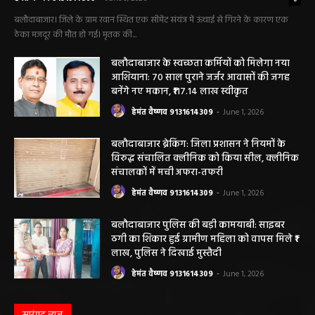
सीमेंट संयंत्र हादसा: ऊंचाई से गिरकर ठेका मजदूर की
मौत….
हेमंत वैष्णव 9131614309
-
June 9, 2026
0
बलौदाबाजार। जिले के ग्राम रवान स्थित एक सीमेंट संयंत्र में ऊंचाई से गिरने के कारण एक
ठेका मजदूर की मौत हो गई। मृतक की...
बलौदाबाजार के स्वच्छता कर्मियों को मिलेगा नया
आशियाना: 70 साल पुराने जर्जर आवासों की जगह
बनेंगे नए मकान, ₹117.14 लाख स्वीकृत
हेमंत वैष्णव 9131614309
-
June 1, 2026
बलौदाबाजार ब्रेकिंग: जिला प्रशासन ने नियमों के
विरुद्ध संचालित क्लीनिक को किया सील, क्लीनिक
संचालकों में मची अफरा-तफरी
हेमंत वैष्णव 9131614309
-
June 1, 2026
बलौदाबाजार पुलिस की बड़ी कामयाबी: साइबर
ठगी का शिकार हुई ग्रामीण महिला को वापस मिले ₹1
लाख, पुलिस ने दिखाई मुस्तैदी