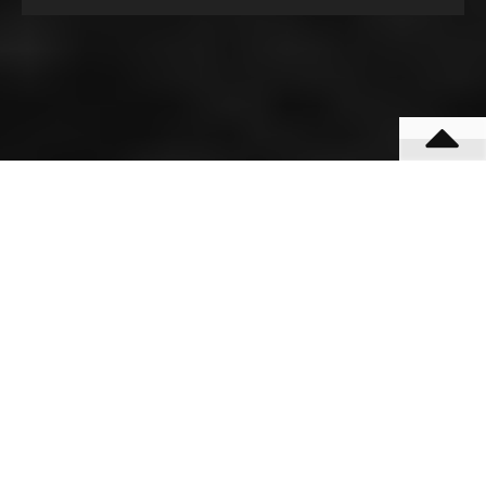
बीएसएनएल आफिस के पास बसना (महासमुंद) छत्तीसगढ़
मोबाईल न.9131614309