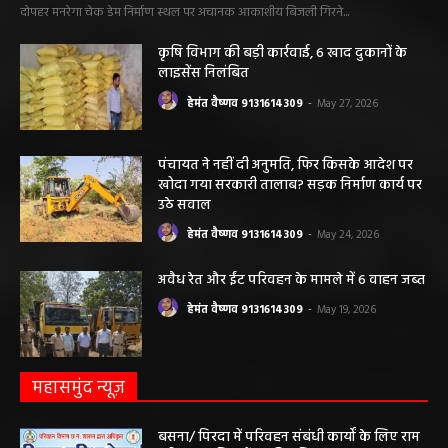
महिला की मौत…
हेमंत वैष्णव 9131614309
-
June 3, 2026
0
मनेंद्रगढ़। एमसीबी जिले के वनांचल ब्लॉक भरतपुर की ग्राम पंचायत चरखर में मंगलवार
दोपहर मनरेगा चेक डेम निर्माण स्थल पर अचानक आकाशीय बिजली गिरने...
कृषि विभाग की बड़ी कार्रवाई, 6 खाद दुकानों के
लाइसेंस निलंबित
हेमंत वैष्णव 9131614309
-
May 27, 2026
पंचायत ने नहीं दी अनुमति, फिर किसके आदेश पर
खोदा गया सरकारी तालाब? सड़क निर्माण कार्य पर
उठे सवाल
हेमंत वैष्णव 9131614309
-
May 24, 2026
अवैध रेत और ईंट परिवहन के मामले में 6 वाहन जब्त
हेमंत वैष्णव 9131614309
-
May 19, 2026