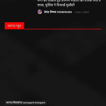
ठगी का शिकार हुई ग्रामीण महिला को वापस मिले ₹1
लाख, पुलिस ने दिखाई मुस्तैदी
हेमंत वैष्णव 9131614309
-
June 1, 2026
सारंगढ़ न्यूज़
सारंगढ़ बिलाईगढ़ sarangarh bilaigarh