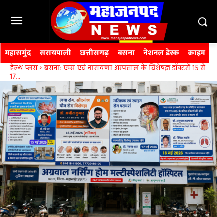
महासमुंद
सरायपाली
छत्तीसगढ़
बसना
नेशनल डेस्क
क्राइम
हेल्थ प्लस
बसना: एम्स एवं नारायणा अस्पताल के विशेषज्ञ डॉक्टरों 15 से
17...