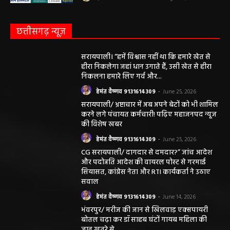
छत्तीसगढ़ न्यूज़
सरायपाली। “हमें विश्वास नहीं था कि हमारे खेत से
हीरा निकलेगा जहां धान उगाते हैं, उसी खेत से हीरा
निकलना हमारे लिए गर्व और...
हेमंत वैष्णव 9131614309
-
June 25, 2026
सरायपाली/ भ्रष्टाचार में अब अपने बेटों को भी शामिल
करने लगे पंचायत कर्मचारी! पढ़िए महाजनपद न्यूज
की विशेष खबर
हेमंत वैष्णव 9131614309
-
June 25, 2026
CG सरायपाली/ दागदार से दमदार?” जांच आदेश
और पदोन्नति आदेश की वायरल पोस्ट से गरमाई
सियासत, कांग्रेस नेता और RTI कार्यकर्ता ने उठाए
सवाल
हेमंत वैष्णव 9131614309
-
June 14, 2026
भंवरपुर/ मरीज की जान से खिलवाड़ एक्सपायरी
बोतल चढ़ा कर डॉ साहब घंटों गायब महिला की
जान खतरे से……………….…..