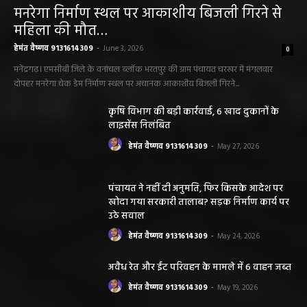
मनरेगा निर्माण स्थल पर आकाशीय बिजली गिरने से
महिला की मौत…
हेमंत वैष्णव 9131614309
-
June 3, 2026
0
मनेंद्रगढ़। एमसीबी जिले के वनांचल ब्लॉक भरतपुर की ग्राम पंचायत चरखर में मंगलवार
दोपहर मनरेगा चेक डेम निर्माण स्थल पर अचानक आकाशीय बिजली गिरने...
कृषि विभाग की बड़ी कार्रवाई, 6 खाद दुकानों के
लाइसेंस निलंबित
हेमंत वैष्णव 9131614309
-
May 27, 2026
पंचायत ने नहीं दी अनुमति, फिर किसके आदेश पर
खोदा गया सरकारी तालाब? सड़क निर्माण कार्य पर
उठे सवाल
हेमंत वैष्णव 9131614309
-
May 24, 2026
अवैध रेत और ईंट परिवहन के मामले में 6 वाहन जब्त
हेमंत वैष्णव 9131614309
-
May 19, 2026