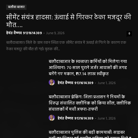
बलौदा बाजार
सीमेंट संयंत्र हादसा: ऊंचाई से गिरकर ठेका मजदूर की
मौत….
हेमंत वैष्णव 9131614309
-
June 9, 2026
0
बलौदाबाजार। जिले के ग्राम रवान स्थित एक सीमेंट संयंत्र में ऊंचाई से गिरने के कारण एक
ठेका मजदूर की मौत हो गई। मृतक की...
बलौदाबाजार के स्वच्छता कर्मियों को मिलेगा नया
आशियाना: 70 साल पुराने जर्जर आवासों की जगह
बनेंगे नए मकान, ₹117.14 लाख स्वीकृत
हेमंत वैष्णव 9131614309
-
June 1, 2026
बलौदाबाजार ब्रेकिंग: जिला प्रशासन ने नियमों के
विरुद्ध संचालित क्लीनिक को किया सील, क्लीनिक
संचालकों में मची अफरा-तफरी
हेमंत वैष्णव 9131614309
-
June 1, 2026
बलौदाबाजार पुलिस की बड़ी कामयाबी: साइबर