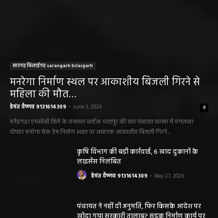
सारंगढ़ बिलाईगढ़ sarangarh bilaigarh
मनरेगा निर्माण स्थल पर आकाशीय बिजली गिरने से
महिला की मौत…
हेमंत वैष्णव 9131614309
-
June 3, 2026
0
मनेंद्रगढ़। एमसीबी जिले के वनांचल ब्लॉक भरतपुर की ग्राम पंचायत चरखर में मंगलवार
दोपहर मनरेगा चेक डेम निर्माण स्थल पर अचानक आकाशीय बिजली गिरने...
कृषि विभाग की बड़ी कार्रवाई, 6 खाद दुकानों के
लाइसेंस निलंबित
हेमंत वैष्णव 9131614309
-
May 27, 2026
पंचायत ने नहीं दी अनुमति, फिर किसके आदेश पर
खोदा गया सरकारी तालाब? सड़क निर्माण कार्य पर