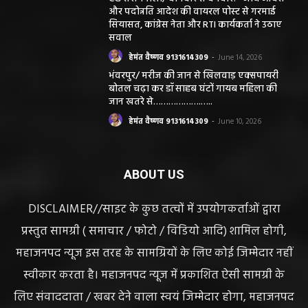
और पदोन्नति आदेश की वायरल पोस्ट से गरमाई
सियासत, कांग्रेस नेता और RTI कार्यकर्ता ने उठाए
सवाल
हेमंत वैष्णव 9131614309
-
June 14, 2026
भंवरपुर/ मरीज की जान से खिलवाड़ एक्सपायरी
बोतल चढ़ा कर डॉ साहब घंटों गायब महिला की
जान खतरे से……………….…..
हेमंत वैष्णव 9131614309
-
June 10, 2026
ABOUT US
DISCLAIMER//साइट के कुछ तत्वों में उपयोगकर्ताओं द्वारा
प्रस्तुत सामग्री ( समाचार / फोटो / विडियो आदि) शामिल होगी,
महाजनपद न्यूज इस तरह के सामग्रियों के लिए कोई जिम्मेदार नहीं
स्वीकार करता है। महाजनपद न्यूज में प्रकाशित ऐसी सामग्री के
लिए संवाददाता / खबर देने वाला स्वयं जिम्मेदार होगा, महाजनपद