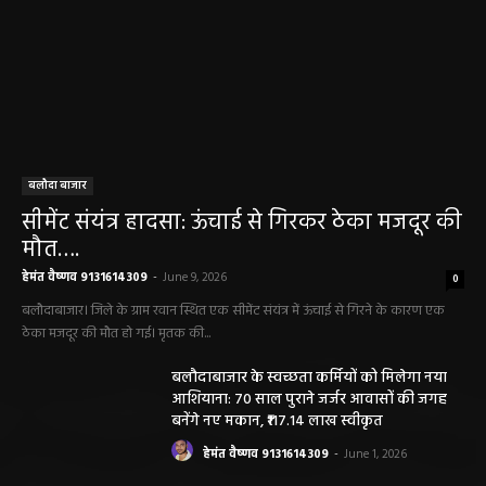
बलौदा बाजार
सीमेंट संयंत्र हादसा: ऊंचाई से गिरकर ठेका मजदूर की
मौत….
हेमंत वैष्णव 9131614309
-
June 9, 2026
0
बलौदाबाजार। जिले के ग्राम रवान स्थित एक सीमेंट संयंत्र में ऊंचाई से गिरने के कारण एक
ठेका मजदूर की मौत हो गई। मृतक की...
बलौदाबाजार के स्वच्छता कर्मियों को मिलेगा नया
आशियाना: 70 साल पुराने जर्जर आवासों की जगह
बनेंगे नए मकान, ₹117.14 लाख स्वीकृत
हेमंत वैष्णव 9131614309
-
June 1, 2026