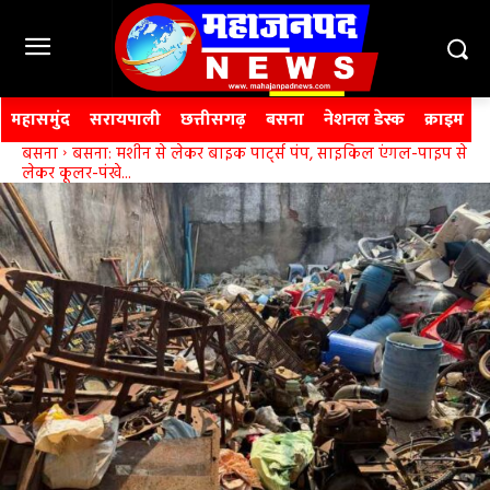
महासमुंद
सरायपाली
छत्तीसगढ़
बसना
नेशनल डेस्क
क्राइम
बसना
बसना: मशीन से लेकर बाइक पार्ट्स पंप, साइकिल एंगल-पाइप से
लेकर कूलर-पंखे...