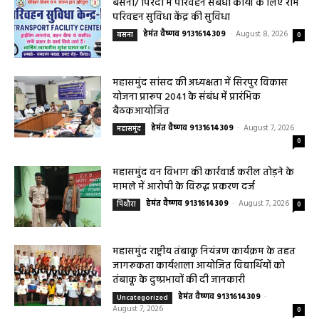
हेमंत वैष्णव 9131614309
-
August 8, 2026
बसना/ राज्यपाल रमेन डेका का बसना प्रवास,विधायक डॉ. सम्पत अग्रवाल के निवास
‘नीलांचल भवन’ में पुष्प वर्षा से हुआ भव्य स्वागत छत्तीसगढ़ के महामहिम...
बसना/ पिरदा में परिवहन संबंधी कार्यों के लिए राम
परिवहन सुविधा केंद्र की सुविधा
हेमंत वैष्णव 9131614309
-
August 8, 2026
बसना
0
महासमुंद सांसद की अध्यक्षता में सिरपुर विकास
योजना प्रारूप 2041 के संबंध में प्रारंभिक
बैठकआयोजित
हेमंत वैष्णव 9131614309
-
August 7, 2026
महासमुंद
0
महासमुंद वन विभाग की कार्रवाई करील तोड़ने के
मामले में आरोपी के विरुद्ध प्रकरण दर्ज
हेमंत वैष्णव 9131614309
-
August 7, 2026
पिथौरा
0
महासमुंद राष्ट्रीय तंबाकू नियंत्रण कार्यक्रम के तहत