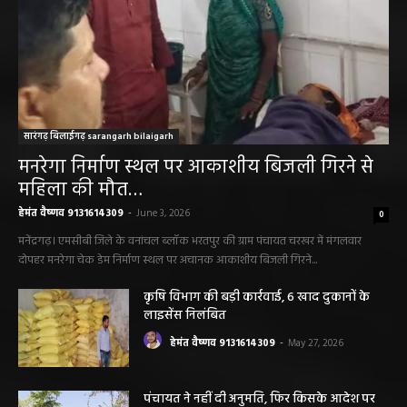
सारंगढ़ बिलाईगढ़ sarangarh bilaigarh
मनरेगा निर्माण स्थल पर आकाशीय बिजली गिरने से
महिला की मौत…
हेमंत वैष्णव 9131614309
-
June 3, 2026
0
मनेंद्रगढ़। एमसीबी जिले के वनांचल ब्लॉक भरतपुर की ग्राम पंचायत चरखर में मंगलवार
दोपहर मनरेगा चेक डेम निर्माण स्थल पर अचानक आकाशीय बिजली गिरने...
कृषि विभाग की बड़ी कार्रवाई, 6 खाद दुकानों के
लाइसेंस निलंबित