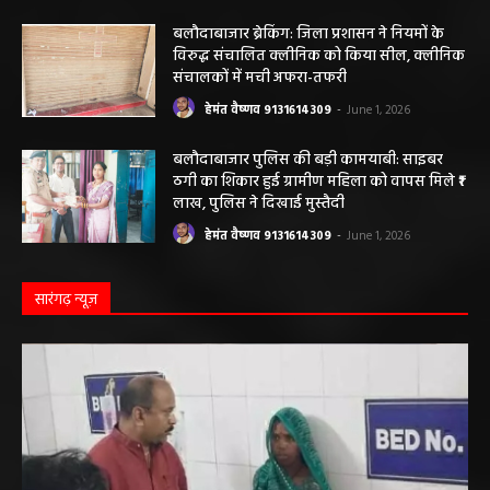
आशियाना: 70 साल पुराने जर्जर आवासों की जगह
बनेंगे नए मकान, ₹117.14 लाख स्वीकृत
हेमंत वैष्णव 9131614309
-
June 1, 2026
बलौदाबाजार ब्रेकिंग: जिला प्रशासन ने नियमों के
विरुद्ध संचालित क्लीनिक को किया सील, क्लीनिक
संचालकों में मची अफरा-तफरी
हेमंत वैष्णव 9131614309
-
June 1, 2026
बलौदाबाजार पुलिस की बड़ी कामयाबी: साइबर
ठगी का शिकार हुई ग्रामीण महिला को वापस मिले ₹1
लाख, पुलिस ने दिखाई मुस्तैदी
हेमंत वैष्णव 9131614309
-
June 1, 2026
सारंगढ़ न्यूज़