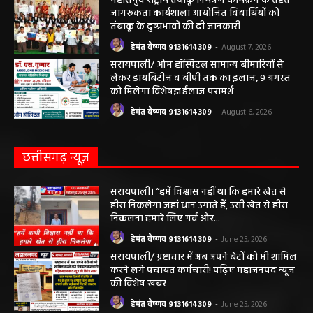
योजना प्रारूप 2041 के संबंध में प्रारंभिक
बैठकआयोजित
हेमंत वैष्णव 9131614309
-
August 7, 2026
महासमुंद राष्ट्रीय तंबाकू नियंत्रण कार्यक्रम के तहत
जागरूकता कार्यशाला आयोजित विद्यार्थियों को
तंबाकू के दुष्प्रभावों की दी जानकारी
हेमंत वैष्णव 9131614309
-
August 7, 2026
सरायपाली/ ओम हॉस्पिटल सामान्य बीमारियों से
लेकर डायबिटीज व बीपी तक का इलाज, 9 अगस्त
को मिलेगा विशेषज्ञ ईलाज परामर्श
हेमंत वैष्णव 9131614309
-
August 6, 2026
छत्तीसगढ़ न्यूज़
सरायपाली। “हमें विश्वास नहीं था कि हमारे खेत से
हीरा निकलेगा जहां धान उगाते हैं, उसी खेत से हीरा
निकलना हमारे लिए गर्व और...
हेमंत वैष्णव 9131614309
-
June 25, 2026
सरायपाली/ भ्रष्टाचार में अब अपने बेटों को भी शामिल