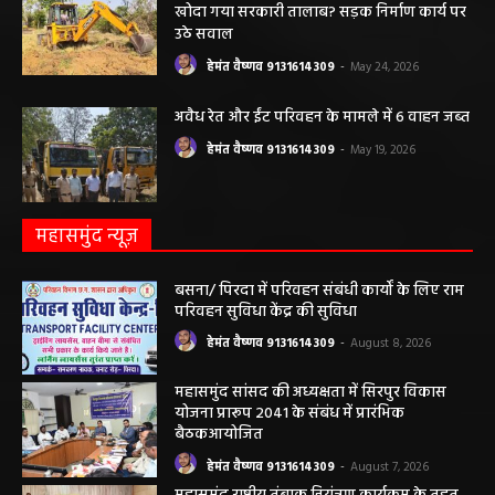
हेमंत वैष्णव 9131614309
-
May 27, 2026
पंचायत ने नहीं दी अनुमति, फिर किसके आदेश पर
खोदा गया सरकारी तालाब? सड़क निर्माण कार्य पर
उठे सवाल
हेमंत वैष्णव 9131614309
-
May 24, 2026
अवैध रेत और ईंट परिवहन के मामले में 6 वाहन जब्त
हेमंत वैष्णव 9131614309
-
May 19, 2026
महासमुंद न्यूज़
बसना/ पिरदा में परिवहन संबंधी कार्यों के लिए राम
परिवहन सुविधा केंद्र की सुविधा
हेमंत वैष्णव 9131614309
-
August 8, 2026
महासमुंद सांसद की अध्यक्षता में सिरपुर विकास