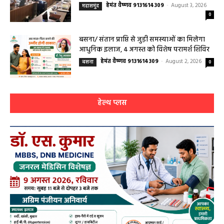
महासमुंद मातृ एवं शिशु मृत्यु दर में कमी लाने जिला
स्तरीय समीक्षा बैठक आयोजित
हेमंत वैष्णव 9131614309
-
August 3, 2026
महासमुंद
0
बसना/ संतान प्राप्ति से जुड़ी समस्याओं का मिलेगा
आधुनिक इलाज, 4 अगस्त को विशेष परामर्श शिविर
हेमंत वैष्णव 9131614309
-
August 2, 2026
बसना
0
हेल्थ प्लस