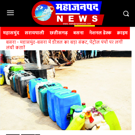
महासमुंद
सरायपाली
छत्तीसगढ़
बसना
नेशनल डेस्क
क्राइम
बसना
महासमुंद-बसना में डीजल का बड़ा संकट, पेट्रोल पंपों पर लगीं
लंबी कतारें