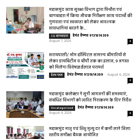
जागरूकता कार्यशाला आयोजित विद्यार्थियों को
तंबाकू के दुष्प्रभावों की दी जानकारी
हेमंत वैष्णव 9131614309
-
Uncategorized
August 7, 2026
0
महासमुंद खाद्य सुरक्षा विभाग द्वारा पिथौरा एवं
बागबाहरा में किया औचक निरीक्षण खाद्य पदार्थों की
गुणवत्ता एवं स्वच्छता को लेकर आवश्यक
सावधानियां बरतने के...
हेमंत वैष्णव 9131614309
-
CG बागबाहरा
August 7, 2026
0
सरायपाली/ ओम हॉस्पिटल सामान्य बीमारियों से
लेकर डायबिटीज व बीपी तक का इलाज, 9 अगस्त
को मिलेगा विशेषज्ञ ईलाज परामर्श
हेमंत वैष्णव 9131614309
-
August 6, 2026
हेल्थ प्लस
0
महासमुंद कलेक्टर ने सुनी आमजनों की समस्याएं,
संबंधित विभागों को त्वरित निराकरण के दिए निर्देश
हेमंत वैष्णव 9131614309
-
Uncategorized
August 4, 2026
0