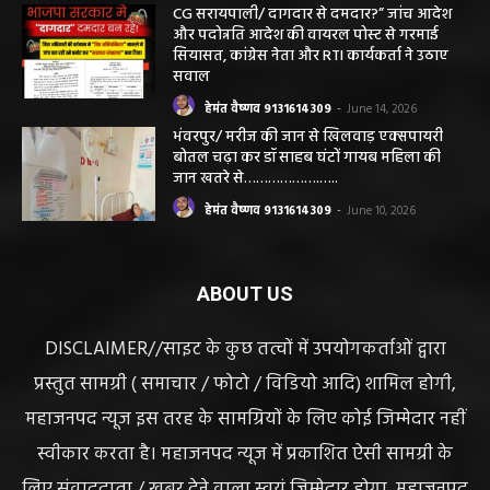
करने लगे पंचायत कर्मचारी! पढ़िए महाजनपद न्यूज
की विशेष खबर
हेमंत वैष्णव 9131614309
-
June 25, 2026
CG सरायपाली/ दागदार से दमदार?” जांच आदेश
और पदोन्नति आदेश की वायरल पोस्ट से गरमाई
सियासत, कांग्रेस नेता और RTI कार्यकर्ता ने उठाए
सवाल
हेमंत वैष्णव 9131614309
-
June 14, 2026
भंवरपुर/ मरीज की जान से खिलवाड़ एक्सपायरी
बोतल चढ़ा कर डॉ साहब घंटों गायब महिला की
जान खतरे से……………….…..
हेमंत वैष्णव 9131614309
-
June 10, 2026
ABOUT US
DISCLAIMER//साइट के कुछ तत्वों में उपयोगकर्ताओं द्वारा
प्रस्तुत सामग्री ( समाचार / फोटो / विडियो आदि) शामिल होगी,