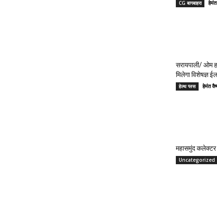
हेमं
CG बागबाहरा
सरायपाली/ ओम हॉ
मिलेगा विशेषज्ञ ई
हेमंत 
हेल्थ प्लस
महासमुंद कलेक्टर 
Uncategorized