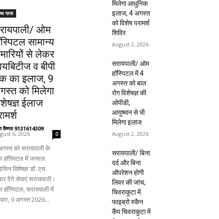
मिलेगा आधुनिक
इलाज, 4 अगस्त
ल्थ प्लस
को विशेष परामर्श
रायपाली/ ओम
शिविर
ॉस्पिटल सामान्य
August 2, 2026
ीमारियों से लेकर
सरायपाली/ ओम
ायबिटीज व बीपी
हॉस्पिटल में 4
क का इलाज, 9
अगस्त को बाल
गस्त को मिलेगा
रोग विशेषज्ञ की
िशेषज्ञ ईलाज
ओपीडी,
आयुष्मान से भी
ामर्श
मिलेगा इलाज
ंत वैष्णव 9131614309
-
August 2, 2026
gust 6, 2026
0
अगस्त को सरायपाली के
सरायपाली/ बिना
 हॉस्पिटल में जनरल
दर्द और बिना
िसिन विशेषज्ञ डॉ. एस.
ऑपरेशन होगी
ार देंगे सेवाएं सरायपाली।
लिवर की जांच,
 हॉस्पिटल, सरायपाली में
चिवराकुटा में
िवार, 9 अगस्त 2026...
फाइब्रो स्कैन
कैंप चिवराकुटा में