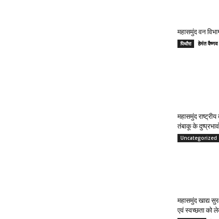
महासमुंद वन विभाग
हेमंत वैष
पिथौरा
महासमुंद राष्ट्री
तंबाकू के दुष्प्रभ
Uncategorized
महासमुंद खाद्य सुर
एवं स्वच्छता को 