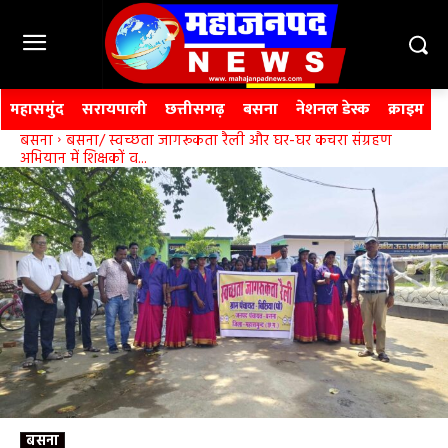
महासमुंद
सरायपाली
छत्तीसगढ़
बसना
नेशनल डेस्क
क्राइम
बसना
बसना/ स्वच्छता जागरूकता रैली और घर-घर कचरा संग्रहण
अभियान में शिक्षकों व...
बसना