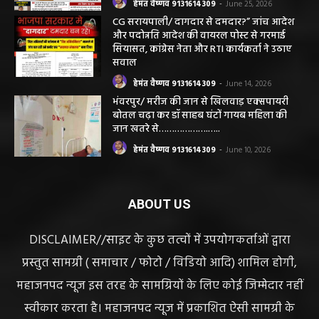
भंवरपुर/ मरीज की जान से खिलवाड़ एक्सपायरी
बोतल चढ़ा कर डॉ साहब घंटों गायब महिला की
जान खतरे से……………….…..
हेमंत वैष्णव 9131614309
-
June 10, 2026
ABOUT US
DISCLAIMER//साइट के कुछ तत्वों में उपयोगकर्ताओं द्वारा
प्रस्तुत सामग्री ( समाचार / फोटो / विडियो आदि) शामिल होगी,
महाजनपद न्यूज इस तरह के सामग्रियों के लिए कोई जिम्मेदार नहीं
स्वीकार करता है। महाजनपद न्यूज में प्रकाशित ऐसी सामग्री के
लिए संवाददाता / खबर देने वाला स्वयं जिम्मेदार होगा, महाजनपद
न्यूज या उसके स्वामी, मुद्रक, प्रकाशक, संपादक की कोई भी
जिम्मेदारी नहीं होगी, सभी विवादों का न्याय क्षेत्र महासमुंद होगा,
महाजनपद न्यूज की विषय सामग्री (कटेंट) से संबंधित किसी भी