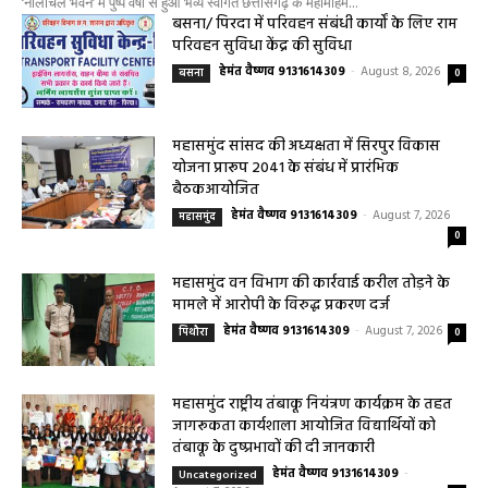
योजना प्रारूप 2041 के संबंध में प्रारंभिक
बैठकआयोजित
हेमंत वैष्णव 9131614309
-
August 7, 2026
महासमुंद
0
महासमुंद वन विभाग की कार्रवाई करील तोड़ने के
मामले में आरोपी के विरुद्ध प्रकरण दर्ज
हेमंत वैष्णव 9131614309
-
August 7, 2026
पिथौरा
0
महासमुंद राष्ट्रीय तंबाकू नियंत्रण कार्यक्रम के तहत
जागरूकता कार्यशाला आयोजित विद्यार्थियों को
तंबाकू के दुष्प्रभावों की दी जानकारी
हेमंत वैष्णव 9131614309
-
Uncategorized
August 7, 2026
0
महासमुंद खाद्य सुरक्षा विभाग द्वारा पिथौरा एवं
बागबाहरा में किया औचक निरीक्षण खाद्य पदार्थों की
गुणवत्ता एवं स्वच्छता को लेकर आवश्यक
सावधानियां बरतने के...
हेमंत वैष्णव 9131614309
-
CG बागबाहरा