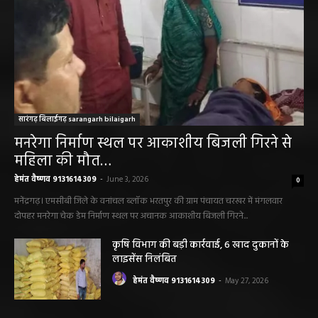
सारंगढ़ बिलाईगढ़ sarangarh bilaigarh
मनरेगा निर्माण स्थल पर आकाशीय बिजली गिरने से
महिला की मौत…
हेमंत वैष्णव 9131614309
-
June 3, 2026
0
मनेंद्रगढ़। एमसीबी जिले के वनांचल ब्लॉक भरतपुर की ग्राम पंचायत चरखर में मंगलवार
दोपहर मनरेगा चेक डेम निर्माण स्थल पर अचानक आकाशीय बिजली गिरने...
कृषि विभाग की बड़ी कार्रवाई, 6 खाद दुकानों के
लाइसेंस निलंबित
हेमंत वैष्णव 9131614309
-
May 27, 2026
पंचायत ने नहीं दी अनुमति, फिर किसके आदेश पर
खोदा गया सरकारी तालाब? सड़क निर्माण कार्य पर
उठे सवाल
हेमंत वैष्णव 9131614309
-
May 24, 2026
अवैध रेत और ईंट परिवहन के मामले में 6 वाहन जब्त