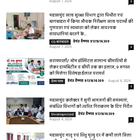
August 7, 2026
0
सरायपाली/ ओम हॉस्पिटल सामान्य बीमारियों से
लेकर डायबिटीज व बीपी तक का इलाज, 9 अगस्त
को मिलेगा विशेषज्ञ ईलाज परामर्श
हेमंत वैष्णव 9131614309
-
August 6, 2026
हेल्थ प्लस
0
महासमुंद कलेक्टर ने सुनी आमजनों की समस्याएं,
संबंधित विभागों को त्वरित निराकरण के दिए निर्देश
हेमंत वैष्णव 9131614309
-
Uncategorized
August 4, 2026
0
महासमुंद मातृ एवं शिशु मृत्यु दर में कमी लाने जिला
स्तरीय समीक्षा बैठक आयोजित
हेमंत वैष्णव 9131614309
-
August 3, 2026
महासमुंद
0
बसना/ संतान प्राप्ति से जुड़ी समस्याओं का मिलेगा
आधुनिक इलाज, 4 अगस्त को विशेष परामर्श शिविर