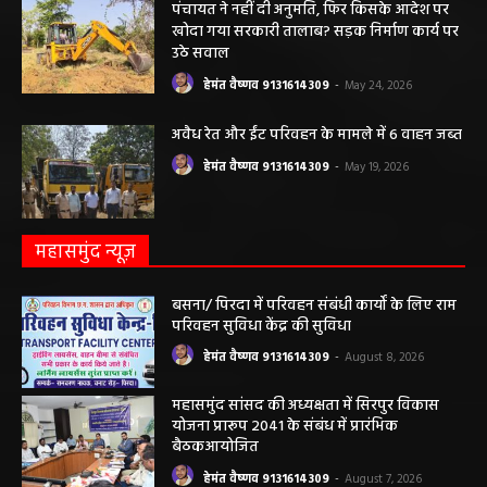
हेमंत वैष्णव 9131614309
-
May 19, 2026
महासमुंद न्यूज़
बसना/ पिरदा में परिवहन संबंधी कार्यों के लिए राम
परिवहन सुविधा केंद्र की सुविधा
हेमंत वैष्णव 9131614309
-
August 8, 2026
महासमुंद सांसद की अध्यक्षता में सिरपुर विकास
योजना प्रारूप 2041 के संबंध में प्रारंभिक
बैठकआयोजित
हेमंत वैष्णव 9131614309
-
August 7, 2026
महासमुंद राष्ट्रीय तंबाकू नियंत्रण कार्यक्रम के तहत
जागरूकता कार्यशाला आयोजित विद्यार्थियों को
तंबाकू के दुष्प्रभावों की दी जानकारी
हेमंत वैष्णव 9131614309
-
August 7, 2026
सरायपाली/ ओम हॉस्पिटल सामान्य बीमारियों से
लेकर डायबिटीज व बीपी तक का इलाज, 9 अगस्त