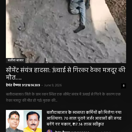
बलौदा बाजार
सीमेंट संयंत्र हादसा: ऊंचाई से गिरकर ठेका मजदूर की
मौत….
हेमंत वैष्णव 9131614309
-
June 9, 2026
0
बलौदाबाजार। जिले के ग्राम रवान स्थित एक सीमेंट संयंत्र में ऊंचाई से गिरने के कारण एक
ठेका मजदूर की मौत हो गई। मृतक की...
बलौदाबाजार के स्वच्छता कर्मियों को मिलेगा नया
आशियाना: 70 साल पुराने जर्जर आवासों की जगह
बनेंगे नए मकान, ₹117.14 लाख स्वीकृत
हेमंत वैष्णव 9131614309
-
June 1, 2026
बलौदाबाजार ब्रेकिंग: जिला प्रशासन ने नियमों के
विरुद्ध संचालित क्लीनिक को किया सील, क्लीनिक
संचालकों में मची अफरा-तफरी
हेमंत वैष्णव 9131614309
-
June 1, 2026