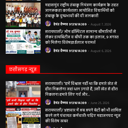
को मिलेगा विशेषज्ञ ईलाज परामर्श
हेमंत वैष्णव 9131614309
-
August 6, 2026
छत्तीसगढ़ न्यूज़
सरायपाली। “हमें विश्वास नहीं था कि हमारे खेत से
हीरा निकलेगा जहां धान उगाते हैं, उसी खेत से हीरा
निकलना हमारे लिए गर्व और...
हेमंत वैष्णव 9131614309
-
June 25, 2026
सरायपाली/ भ्रष्टाचार में अब अपने बेटों को भी शामिल
करने लगे पंचायत कर्मचारी! पढ़िए महाजनपद न्यूज
की विशेष खबर
हेमंत वैष्णव 9131614309
-
June 25, 2026
CG सरायपाली/ दागदार से दमदार?” जांच आदेश
और पदोन्नति आदेश की वायरल पोस्ट से गरमाई
सियासत, कांग्रेस नेता और RTI कार्यकर्ता ने उठाए
सवाल
हेमंत वैष्णव 9131614309
-
June 14, 2026