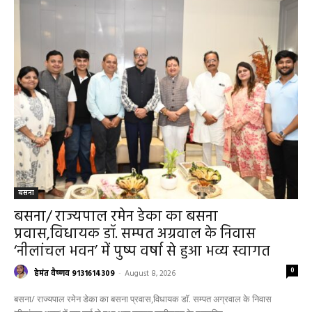
बसना
बसना/ राज्यपाल रमेन डेका का बसना
प्रवास,विधायक डॉ. सम्पत अग्रवाल के निवास
‘नीलांचल भवन’ में पुष्प वर्षा से हुआ भव्य स्वागत
0
हेमंत वैष्णव 9131614309
-
August 8, 2026
बसना/ राज्यपाल रमेन डेका का बसना प्रवास,विधायक डॉ. सम्पत अग्रवाल के निवास
‘नीलांचल भवन’ में पुष्प वर्षा से हुआ भव्य स्वागत छत्तीसगढ़ के महामहिम...
बसना/ पिरदा में परिवहन संबंधी कार्यों के लिए राम
परिवहन सुविधा केंद्र की सुविधा
हेमंत वैष्णव 9131614309
-
August 8, 2026
बसना
0
महासमुंद सांसद की अध्यक्षता में सिरपुर विकास