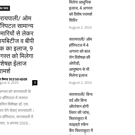
मिलेगा आधुनिक
इलाज, 4 अगस्त
ल्थ प्लस
को विशेष परामर्श
रायपाली/ ओम
शिविर
ॉस्पिटल सामान्य
August 2, 2026
ीमारियों से लेकर
सरायपाली/ ओम
ायबिटीज व बीपी
हॉस्पिटल में 4
क का इलाज, 9
अगस्त को बाल
गस्त को मिलेगा
रोग विशेषज्ञ की
िशेषज्ञ ईलाज
ओपीडी,
आयुष्मान से भी
ामर्श
मिलेगा इलाज
ंत वैष्णव 9131614309
-
August 2, 2026
gust 6, 2026
0
अगस्त को सरायपाली के
सरायपाली/ बिना
 हॉस्पिटल में जनरल
दर्द और बिना
िसिन विशेषज्ञ डॉ. एस.
ऑपरेशन होगी
ार देंगे सेवाएं सरायपाली।
लिवर की जांच,
 हॉस्पिटल, सरायपाली में
चिवराकुटा में
िवार, 9 अगस्त 2026...
फाइब्रो स्कैन
कैंप चिवराकुटा में