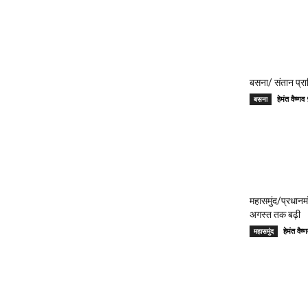
बसना/ संतान प्रा
हेमंत वैष्
बसना
महासमुंद/प्रधान
अगस्त तक बढ़ी
हेमंत वै
महासमुंद