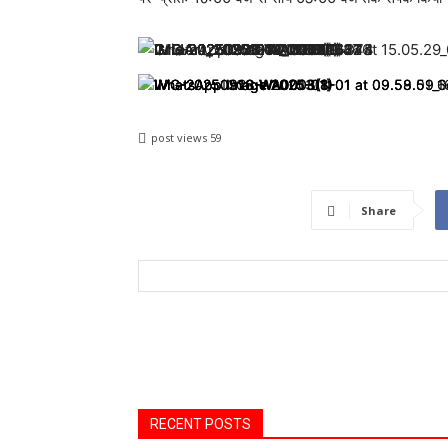
post views
59
Share
RECENT POSTS