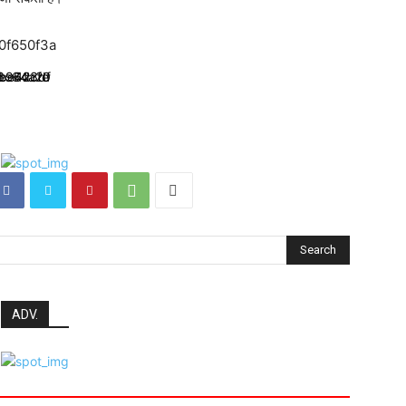
Search
ADV.