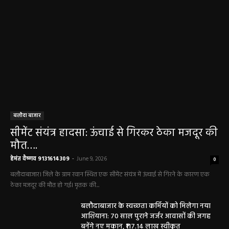
बलौदा बाजार
सीमेंट संयंत्र हादसा: ऊंचाई से गिरकर ठेका मजदूर की
मौत….
हेमंत वैष्णव 9131614309
-
June 9, 2026
0
बलौदाबाजार। जिले के ग्राम रवान स्थित एक सीमेंट संयंत्र में ऊंचाई से गिरने के कारण एक
ठेका मजदूर की मौत हो गई। मृतक की...
बलौदाबाजार के स्वच्छता कर्मियों को मिलेगा नया
आशियाना: 70 साल पुराने जर्जर आवासों की जगह
बनेंगे नए मकान, ₹117.14 लाख स्वीकृत