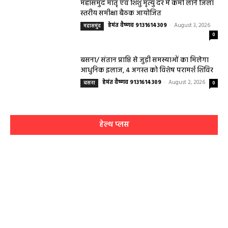
महासमुंद मातृ एवं शिशु मृत्यु दर में कमी लाने जिला
स्तरीय समीक्षा बैठक आयोजित
हेमंत वैष्णव 9131614309
-
August 3, 2026
महासमुंद
0
बसना/ संतान प्राप्ति से जुड़ी समस्याओं का मिलेगा
आधुनिक इलाज, 4 अगस्त को विशेष परामर्श शिविर
हेमंत वैष्णव 9131614309
-
August 2, 2026
बसना
0
हेल्थ प्लस