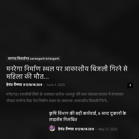
सारंगढ़ बिलाईगढ़ sarangarh bilaigarh
मनरेगा निर्माण स्थल पर आकाशीय बिजली गिरने से
महिला की मौत…
हेमंत वैष्णव 9131614309
-
June 3, 2026
0
मनेंद्रगढ़। एमसीबी जिले के वनांचल ब्लॉक भरतपुर की ग्राम पंचायत चरखर में मंगलवार
दोपहर मनरेगा चेक डेम निर्माण स्थल पर अचानक आकाशीय बिजली गिरने...
कृषि विभाग की बड़ी कार्रवाई, 6 खाद दुकानों के
लाइसेंस निलंबित
हेमंत वैष्णव 9131614309
-
May 27, 2026