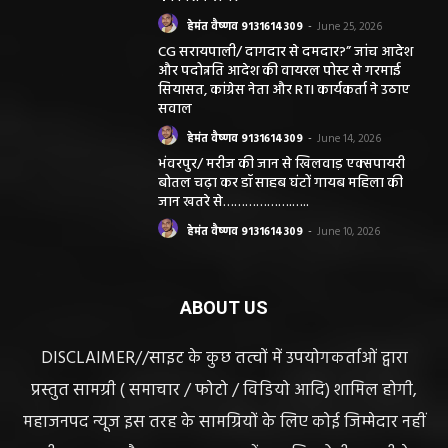
हेमंत वैष्णव 9131614309
-
June 25, 2026
CG सरायपाली/ दागदार से दमदार?” जांच आदेश
और पदोन्नति आदेश की वायरल पोस्ट से गरमाई
सियासत, कांग्रेस नेता और RTI कार्यकर्ता ने उठाए
सवाल
हेमंत वैष्णव 9131614309
-
June 14, 2026
भंवरपुर/ मरीज की जान से खिलवाड़ एक्सपायरी
बोतल चढ़ा कर डॉ साहब घंटों गायब महिला की
जान खतरे से……………….…..
हेमंत वैष्णव 9131614309
-
June 10, 2026
ABOUT US
DISCLAIMER//साइट के कुछ तत्वों में उपयोगकर्ताओं द्वारा
प्रस्तुत सामग्री ( समाचार / फोटो / विडियो आदि) शामिल होगी,
महाजनपद न्यूज इस तरह के सामग्रियों के लिए कोई जिम्मेदार नहीं