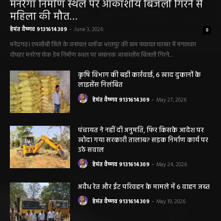
महिला की मौत…
हेमंत वैष्णव 9131614309
-
June 3, 2026
0
मनेंद्रगढ़। एमसीबी जिले के वनांचल ब्लॉक भरतपुर की ग्राम पंचायत चरखर में मंगलवार
दोपहर मनरेगा चेक डेम निर्माण स्थल पर अचानक आकाशीय बिजली गिरने...
कृषि विभाग की बड़ी कार्रवाई, 6 खाद दुकानों के
लाइसेंस निलंबित
हेमंत वैष्णव 9131614309
-
May 27, 2026
पंचायत ने नहीं दी अनुमति, फिर किसके आदेश पर
खोदा गया सरकारी तालाब? सड़क निर्माण कार्य पर
उठे सवाल
हेमंत वैष्णव 9131614309
-
May 24, 2026
अवैध रेत और ईंट परिवहन के मामले में 6 वाहन जब्त
हेमंत वैष्णव 9131614309
-
May 19, 2026