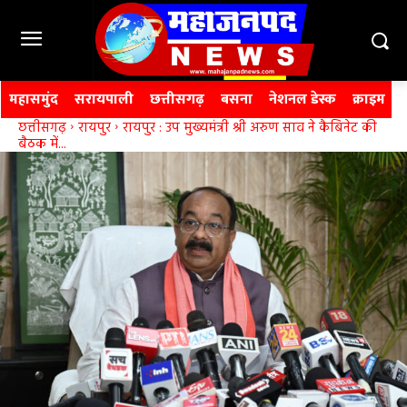
महासमुंद
सरायपाली
छत्तीसगढ़
बसना
नेशनल डेस्क
क्राइम
छत्तीसगढ़
रायपुर
रायपुर : उप मुख्यमंत्री श्री अरुण साव ने कैबिनेट की
बैठक में...