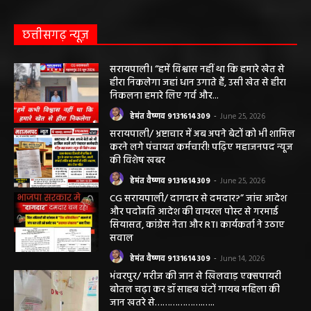
छत्तीसगढ़ न्यूज़
सरायपाली। “हमें विश्वास नहीं था कि हमारे खेत से
हीरा निकलेगा जहां धान उगाते हैं, उसी खेत से हीरा
निकलना हमारे लिए गर्व और...
हेमंत वैष्णव 9131614309
-
June 25, 2026
सरायपाली/ भ्रष्टाचार में अब अपने बेटों को भी शामिल
करने लगे पंचायत कर्मचारी! पढ़िए महाजनपद न्यूज
की विशेष खबर
हेमंत वैष्णव 9131614309
-
June 25, 2026
CG सरायपाली/ दागदार से दमदार?” जांच आदेश
और पदोन्नति आदेश की वायरल पोस्ट से गरमाई
सियासत, कांग्रेस नेता और RTI कार्यकर्ता ने उठाए
सवाल
हेमंत वैष्णव 9131614309
-
June 14, 2026
भंवरपुर/ मरीज की जान से खिलवाड़ एक्सपायरी
बोतल चढ़ा कर डॉ साहब घंटों गायब महिला की
जान खतरे से……………….…..
हेमंत वैष्णव 9131614309
-
June 10, 2026