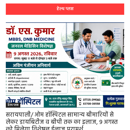
हेल्थ प्लस
हेल्थ प्लस
सरायपाली/ ओम हॉस्पिटल सामान्य बीमारियों से
लेकर डायबिटीज व बीपी तक का इलाज, 9 अगस्त
को मिलेगा विशेषज्ञ ईलाज परामर्श
हेमंत वैष्णव 9131614309
-
August 6, 2026
0