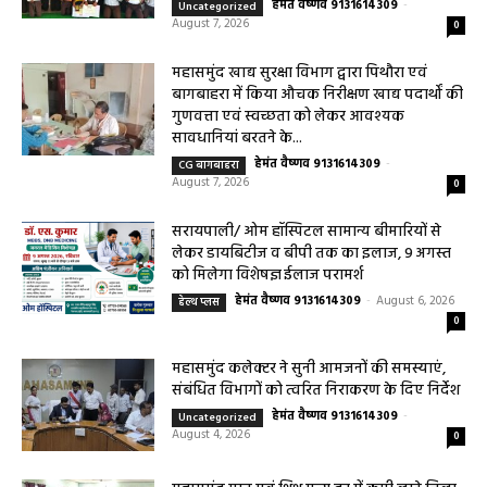
महासमुंद खाद्य सुरक्षा विभाग द्वारा पिथौरा एवं
बागबाहरा में किया औचक निरीक्षण खाद्य पदार्थों की
गुणवत्ता एवं स्वच्छता को लेकर आवश्यक
सावधानियां बरतने के...
हेमंत वैष्णव 9131614309
-
CG बागबाहरा
August 7, 2026
0
सरायपाली/ ओम हॉस्पिटल सामान्य बीमारियों से
लेकर डायबिटीज व बीपी तक का इलाज, 9 अगस्त
को मिलेगा विशेषज्ञ ईलाज परामर्श
हेमंत वैष्णव 9131614309
-
August 6, 2026
हेल्थ प्लस
0
महासमुंद कलेक्टर ने सुनी आमजनों की समस्याएं,
संबंधित विभागों को त्वरित निराकरण के दिए निर्देश
हेमंत वैष्णव 9131614309
-
Uncategorized
August 4, 2026
0
महासमुंद मातृ एवं शिशु मृत्यु दर में कमी लाने जिला
स्तरीय समीक्षा बैठक आयोजित