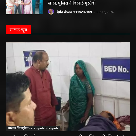
हेमंत वैष्णव 9131614309
-
June 1, 2026
सारंगढ़ न्यूज़
सारंगढ़ बिलाईगढ़ sarangarh bilaigarh
मनरेगा निर्माण स्थल पर आकाशीय बिजली गिरने से