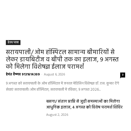
हेल्थ प्लस
सरायपाली/ ओम हॉस्पिटल सामान्य बीमारियों से
लेकर डायबिटीज व बीपी तक का इलाज, 9 अगस्त
को मिलेगा विशेषज्ञ ईलाज परामर्श
हेमंत वैष्णव 9131614309
-
August 6, 2026
0
9 अगस्त को सरायपाली के ओम हॉस्पिटल में जनरल मेडिसिन विशेषज्ञ डॉ. एस. कुमार देंगे
सेवाएं सरायपाली। ओम हॉस्पिटल, सरायपाली में रविवार, 9 अगस्त 2026...
बसना/ संतान प्राप्ति से जुड़ी समस्याओं का मिलेगा
आधुनिक इलाज, 4 अगस्त को विशेष परामर्श शिविर
August 2, 2026