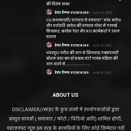
की विशेष खबर
हेमंत वैष्णव 9131614309
-
June 25, 2026
CG सरायपाली/ दागदार से दमदार?” जांच आदेश
और पदोन्नति आदेश की वायरल पोस्ट से गरमाई
सियासत, कांग्रेस नेता और RTI कार्यकर्ता ने उठाए
सवाल
हेमंत वैष्णव 9131614309
-
June 14, 2026
भंवरपुर/ मरीज की जान से खिलवाड़ एक्सपायरी
बोतल चढ़ा कर डॉ साहब घंटों गायब महिला की
जान खतरे से……………….…..
हेमंत वैष्णव 9131614309
-
June 10, 2026
ABOUT US
DISCLAIMER//साइट के कुछ तत्वों में उपयोगकर्ताओं द्वारा
प्रस्तुत सामग्री ( समाचार / फोटो / विडियो आदि) शामिल होगी,
महाजनपद न्यूज इस तरह के सामग्रियों के लिए कोई जिम्मेदार नहीं