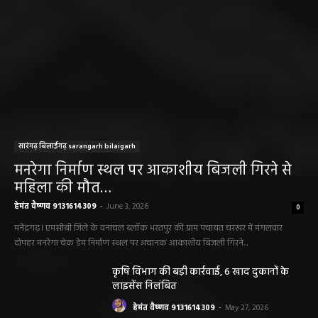
सारंगढ़ बिलाईगढ़ sarangarh bilaigarh
मनरेगा निर्माण स्थल पर आकाशीय बिजली गिरने से
महिला की मौत…
हेमंत वैष्णव 9131614309
-
June 3, 2026
0
मनेंद्रगढ़। एमसीबी जिले के वनांचल ब्लॉक भरतपुर की ग्राम पंचायत चरखर में मंगलवार
दोपहर मनरेगा चेक डेम निर्माण स्थल पर अचानक आकाशीय बिजली गिरने...
कृषि विभाग की बड़ी कार्रवाई, 6 खाद दुकानों के
लाइसेंस निलंबित
हेमंत वैष्णव 9131614309
-
May 27, 2026