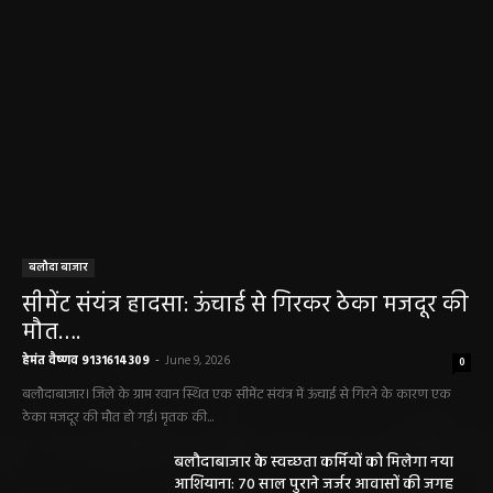
बलौदा बाजार
सीमेंट संयंत्र हादसा: ऊंचाई से गिरकर ठेका मजदूर की
मौत….
हेमंत वैष्णव 9131614309
-
June 9, 2026
0
बलौदाबाजार। जिले के ग्राम रवान स्थित एक सीमेंट संयंत्र में ऊंचाई से गिरने के कारण एक
ठेका मजदूर की मौत हो गई। मृतक की...
बलौदाबाजार के स्वच्छता कर्मियों को मिलेगा नया
आशियाना: 70 साल पुराने जर्जर आवासों की जगह