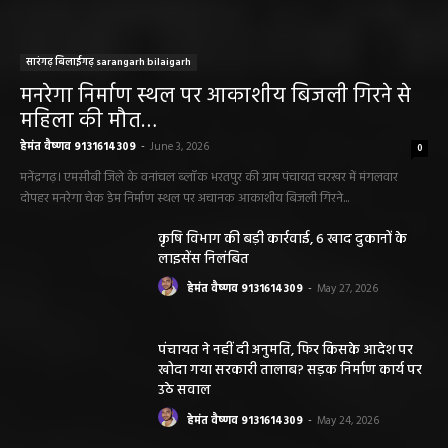
सारंगढ़ बिलाईगढ़ sarangarh bilaigarh
मनरेगा निर्माण स्थल पर आकाशीय बिजली गिरने से
महिला की मौत…
हेमंत वैष्णव 9131614309
-
June 3, 2026
0
मनेंद्रगढ़। एमसीबी जिले के वनांचल ब्लॉक भरतपुर की ग्राम पंचायत चरखर में मंगलवार
दोपहर मनरेगा चेक डेम निर्माण स्थल पर अचानक आकाशीय बिजली गिरने...
कृषि विभाग की बड़ी कार्रवाई, 6 खाद दुकानों के
लाइसेंस निलंबित
हेमंत वैष्णव 9131614309
-
May 27, 2026
पंचायत ने नहीं दी अनुमति, फिर किसके आदेश पर
खोदा गया सरकारी तालाब? सड़क निर्माण कार्य पर
उठे सवाल
हेमंत वैष्णव 9131614309
-
May 24, 2026