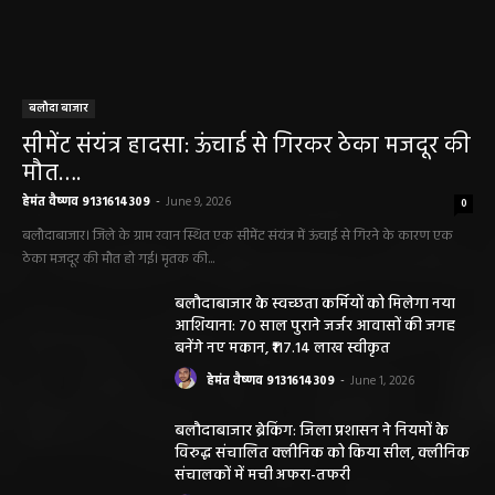
बलौदा बाजार
सीमेंट संयंत्र हादसा: ऊंचाई से गिरकर ठेका मजदूर की
मौत….
हेमंत वैष्णव 9131614309
-
June 9, 2026
0
बलौदाबाजार। जिले के ग्राम रवान स्थित एक सीमेंट संयंत्र में ऊंचाई से गिरने के कारण एक
ठेका मजदूर की मौत हो गई। मृतक की...
बलौदाबाजार के स्वच्छता कर्मियों को मिलेगा नया
आशियाना: 70 साल पुराने जर्जर आवासों की जगह
बनेंगे नए मकान, ₹117.14 लाख स्वीकृत
हेमंत वैष्णव 9131614309
-
June 1, 2026
बलौदाबाजार ब्रेकिंग: जिला प्रशासन ने नियमों के
विरुद्ध संचालित क्लीनिक को किया सील, क्लीनिक
संचालकों में मची अफरा-तफरी