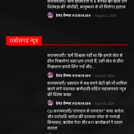
सरायपाली/ ओम हॉस्पिटल में 4 अगस्त को बाल रोग
विशेषज्ञ की ओपीडी, आयुष्मान से भी मिलेगा इलाज
हेमंत वैष्णव 9131614309
-
August 2, 2026
छत्तीसगढ़ न्यूज़
सरायपाली। “हमें विश्वास नहीं था कि हमारे खेत से
हीरा निकलेगा जहां धान उगाते हैं, उसी खेत से हीरा
निकलना हमारे लिए गर्व और...
हेमंत वैष्णव 9131614309
-
June 25, 2026
सरायपाली/ भ्रष्टाचार में अब अपने बेटों को भी शामिल
करने लगे पंचायत कर्मचारी! पढ़िए महाजनपद न्यूज
की विशेष खबर
हेमंत वैष्णव 9131614309
-
June 25, 2026
CG सरायपाली/ दागदार से दमदार?” जांच आदेश
और पदोन्नति आदेश की वायरल पोस्ट से गरमाई
सियासत, कांग्रेस नेता और RTI कार्यकर्ता ने उठाए
सवाल