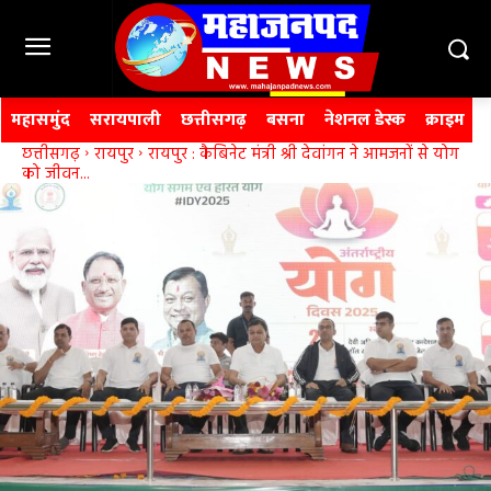
महासमुंद
सरायपाली
छत्तीसगढ़
बसना
नेशनल डेस्क
क्राइम
छत्तीसगढ़
रायपुर
रायपुर : कैबिनेट मंत्री श्री देवांगन ने आमजनों से योग
को जीवन...