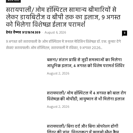
हेल्थ प्लस
सरायपाली/ ओम हॉस्पिटल सामान्य बीमारियों से
लेकर डायबिटीज व बीपी तक का इलाज, 9 अगस्त
को मिलेगा विशेषज्ञ ईलाज परामर्श
हेमंत वैष्णव 9131614309
-
August 6, 2026
0
9 अगस्त को सरायपाली के ओम हॉस्पिटल में जनरल मेडिसिन विशेषज्ञ डॉ. एस. कुमार देंगे
सेवाएं सरायपाली। ओम हॉस्पिटल, सरायपाली में रविवार, 9 अगस्त 2026...
बसना/ संतान प्राप्ति से जुड़ी समस्याओं का मिलेगा
आधुनिक इलाज, 4 अगस्त को विशेष परामर्श शिविर
August 2, 2026
सरायपाली/ ओम हॉस्पिटल में 4 अगस्त को बाल रोग
विशेषज्ञ की ओपीडी, आयुष्मान से भी मिलेगा इलाज
August 2, 2026
सरायपाली/ बिना दर्द और बिना ऑपरेशन होगी
लिवर की जांच, चिवराकुटा में फाइब्रो स्कैन कैंप