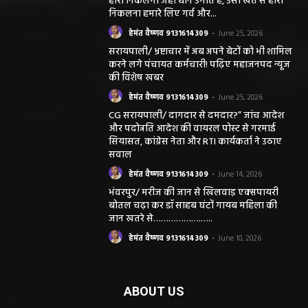
हीरा निकलेगा जहां धान उगाते हैं, उसी खेत से हीरा
निकलना हमारे लिए गर्व और...
हेमंत वैष्णव 9131614309
-
June 25, 2026
सरायपाली/ भ्रष्टाचार में अब अपने बेटों को भी शामिल
करने लगे पंचायत कर्मचारी! पढ़िए महाजनपद न्यूज
की विशेष खबर
हेमंत वैष्णव 9131614309
-
June 25, 2026
CG सरायपाली/ दागदार से दमदार?” जांच आदेश
और पदोन्नति आदेश की वायरल पोस्ट से गरमाई
सियासत, कांग्रेस नेता और RTI कार्यकर्ता ने उठाए
सवाल
हेमंत वैष्णव 9131614309
-
June 14, 2026
भंवरपुर/ मरीज की जान से खिलवाड़ एक्सपायरी
बोतल चढ़ा कर डॉ साहब घंटों गायब महिला की
जान खतरे से……………….…..
हेमंत वैष्णव 9131614309
-
June 10, 2026
ABOUT US