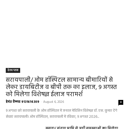
हेल्थ प्लस
सरायपाली/ ओम हॉस्पिटल सामान्य बीमारियों से
लेकर डायबिटीज व बीपी तक का इलाज, 9 अगस्त
को मिलेगा विशेषज्ञ ईलाज परामर्श
हेमंत वैष्णव 9131614309
-
August 6, 2026
0
9 अगस्त को सरायपाली के ओम हॉस्पिटल में जनरल मेडिसिन विशेषज्ञ डॉ. एस. कुमार देंगे
सेवाएं सरायपाली। ओम हॉस्पिटल, सरायपाली में रविवार, 9 अगस्त 2026...
बसना/ संतान प्राप्ति से जुड़ी समस्याओं का मिलेगा