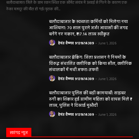
बलौदाबाजार। जिले के ग्राम रवान स्थित एक सीमेंट संयंत्र में ऊंचाई से गिरने के कारण एक
ठेका मजदूर की मौत हो गई। मृतक की...
बलौदाबाजार के स्वच्छता कर्मियों को मिलेगा नया
आशियाना: 70 साल पुराने जर्जर आवासों की जगह
बनेंगे नए मकान, ₹117.14 लाख स्वीकृत
हेमंत वैष्णव 9131614309
-
June 1, 2026
बलौदाबाजार ब्रेकिंग: जिला प्रशासन ने नियमों के
विरुद्ध संचालित क्लीनिक को किया सील, क्लीनिक
संचालकों में मची अफरा-तफरी
हेमंत वैष्णव 9131614309
-
June 1, 2026
बलौदाबाजार पुलिस की बड़ी कामयाबी: साइबर
ठगी का शिकार हुई ग्रामीण महिला को वापस मिले ₹1
लाख, पुलिस ने दिखाई मुस्तैदी
हेमंत वैष्णव 9131614309
-
June 1, 2026
सारंगढ़ न्यूज़