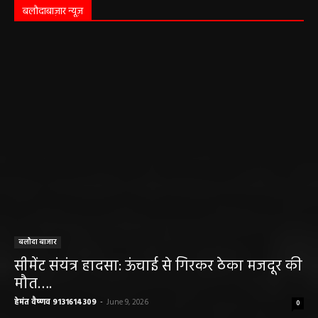
बलौदाबाज़ार न्यूज़
बलौदा बाजार
सीमेंट संयंत्र हादसा: ऊंचाई से गिरकर ठेका मजदूर की
मौत….
हेमंत वैष्णव 9131614309
-
June 9, 2026
0