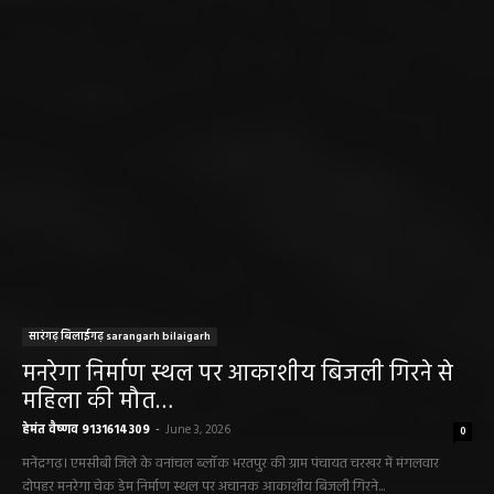
सारंगढ़ बिलाईगढ़ sarangarh bilaigarh
मनरेगा निर्माण स्थल पर आकाशीय बिजली गिरने से
महिला की मौत…
हेमंत वैष्णव 9131614309
-
June 3, 2026
0
मनेंद्रगढ़। एमसीबी जिले के वनांचल ब्लॉक भरतपुर की ग्राम पंचायत चरखर में मंगलवार
दोपहर मनरेगा चेक डेम निर्माण स्थल पर अचानक आकाशीय बिजली गिरने...