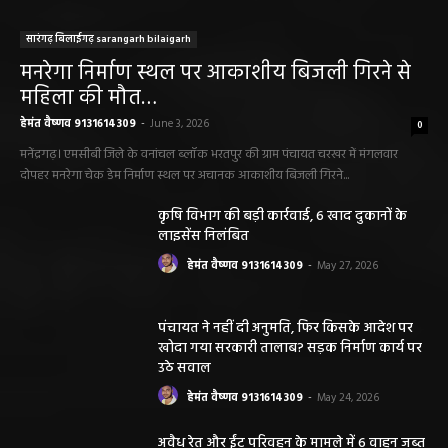
सारंगढ़ बिलाईगढ़ sarangarh bilaigarh
मनरेगा निर्माण स्थल पर आकाशीय बिजली गिरने से
महिला की मौत…
हेमंत वैष्णव 9131614309
-
June 3, 2026
0
मनेंद्रगढ़। एमसीबी जिले के वनांचल ब्लॉक भरतपुर की ग्राम पंचायत चरखर में मंगलवार
दोपहर मनरेगा चेक डेम निर्माण स्थल पर अचानक आकाशीय बिजली गिरने...
कृषि विभाग की बड़ी कार्रवाई, 6 खाद दुकानों के
लाइसेंस निलंबित
हेमंत वैष्णव 9131614309
-
May 27, 2026
पंचायत ने नहीं दी अनुमति, फिर किसके आदेश पर
खोदा गया सरकारी तालाब? सड़क निर्माण कार्य पर
उठे सवाल
हेमंत वैष्णव 9131614309
-
May 24, 2026
अवैध रेत और ईंट परिवहन के मामले में 6 वाहन जब्त