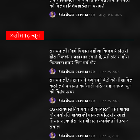
लेकर डायबिटीज व बीपी तक का इलाज, 9 अगस्त
को मिलेगा विशेषज्ञ ईलाज परामर्श
हेमंत वैष्णव 9131614309
-
August 6, 2026
छत्तीसगढ़ न्यूज़
सरायपाली। “हमें विश्वास नहीं था कि हमारे खेत से
हीरा निकलेगा जहां धान उगाते हैं, उसी खेत से हीरा
निकलना हमारे लिए गर्व और...
हेमंत वैष्णव 9131614309
-
June 25, 2026
सरायपाली/ भ्रष्टाचार में अब अपने बेटों को भी शामिल
करने लगे पंचायत कर्मचारी! पढ़िए महाजनपद न्यूज
की विशेष खबर
हेमंत वैष्णव 9131614309
-
June 25, 2026
CG सरायपाली/ दागदार से दमदार?” जांच आदेश
और पदोन्नति आदेश की वायरल पोस्ट से गरमाई
सियासत, कांग्रेस नेता और RTI कार्यकर्ता ने उठाए
सवाल
हेमंत वैष्णव 9131614309
-
June 14, 2026