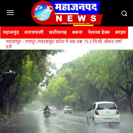
महासमुंद
सरायपाली
छत्तीसगढ़
बसना
नेशनल डेस्क
क्राइम
महासमुंद
रायपुर /महासमुंद: प्रदेश में अब तक 75.3 मि.मी. औसत वर्षा
दर्ज