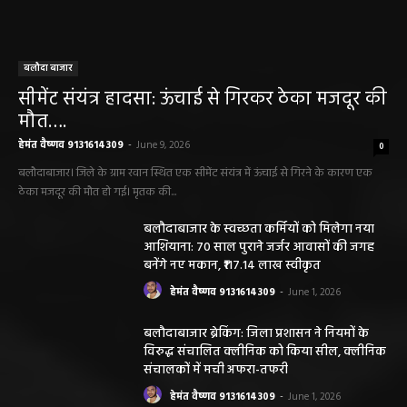
बलौदा बाजार
सीमेंट संयंत्र हादसा: ऊंचाई से गिरकर ठेका मजदूर की
मौत….
हेमंत वैष्णव 9131614309
-
June 9, 2026
0
बलौदाबाजार। जिले के ग्राम रवान स्थित एक सीमेंट संयंत्र में ऊंचाई से गिरने के कारण एक
ठेका मजदूर की मौत हो गई। मृतक की...
बलौदाबाजार के स्वच्छता कर्मियों को मिलेगा नया
आशियाना: 70 साल पुराने जर्जर आवासों की जगह
बनेंगे नए मकान, ₹117.14 लाख स्वीकृत
हेमंत वैष्णव 9131614309
-
June 1, 2026
बलौदाबाजार ब्रेकिंग: जिला प्रशासन ने नियमों के
विरुद्ध संचालित क्लीनिक को किया सील, क्लीनिक
संचालकों में मची अफरा-तफरी
हेमंत वैष्णव 9131614309
-
June 1, 2026