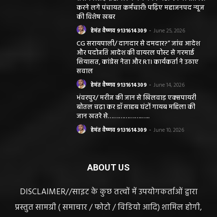
करने लगे पंचायत कर्मचारी! पढ़िए महाजनपद न्यूज
की विशेष खबर
हेमंत वैष्णव 9131614309
-
June 25, 2026
CG सरायपाली/ दागदार से दमदार?” जांच आदेश
और पदोन्नति आदेश की वायरल पोस्ट से गरमाई
सियासत, कांग्रेस नेता और RTI कार्यकर्ता ने उठाए
सवाल
हेमंत वैष्णव 9131614309
-
June 14, 2026
भंवरपुर/ मरीज की जान से खिलवाड़ एक्सपायरी
बोतल चढ़ा कर डॉ साहब घंटों गायब महिला की
जान खतरे से……………….…..
हेमंत वैष्णव 9131614309
-
June 10, 2026
ABOUT US
DISCLAIMER//साइट के कुछ तत्वों में उपयोगकर्ताओं द्वारा
प्रस्तुत सामग्री ( समाचार / फोटो / विडियो आदि) शामिल होगी,