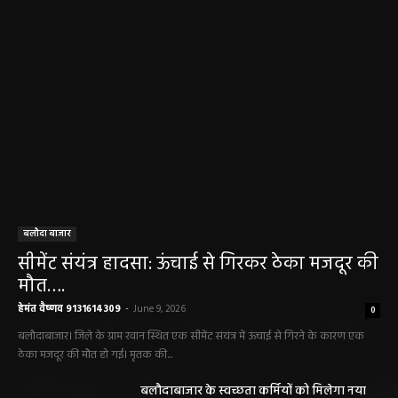
बलौदा बाजार
सीमेंट संयंत्र हादसा: ऊंचाई से गिरकर ठेका मजदूर की
मौत….
हेमंत वैष्णव 9131614309
-
June 9, 2026
0
बलौदाबाजार। जिले के ग्राम रवान स्थित एक सीमेंट संयंत्र में ऊंचाई से गिरने के कारण एक
ठेका मजदूर की मौत हो गई। मृतक की...
बलौदाबाजार के स्वच्छता कर्मियों को मिलेगा नया