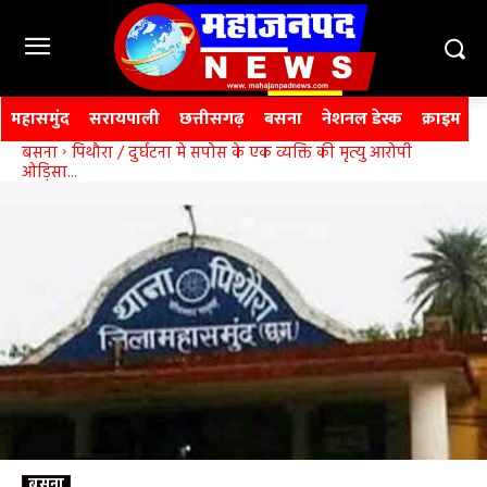
महासमुंद
सरायपाली
छत्तीसगढ़
बसना
नेशनल डेस्क
क्राइम
बसना
पिथौरा / दुर्घटना मे सपोस के एक व्यक्ति की मृत्यु आरोपी
ओड़िसा...
बसना