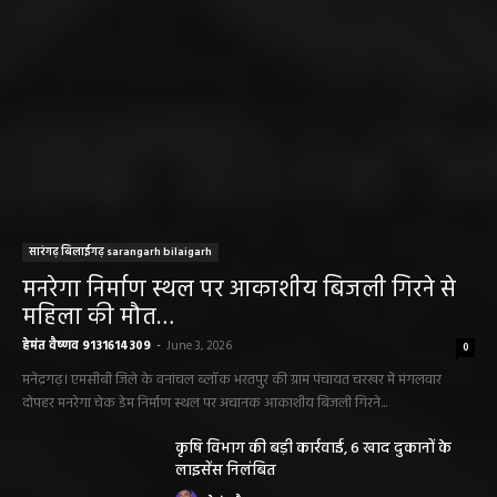
सारंगढ़ बिलाईगढ़ sarangarh bilaigarh
मनरेगा निर्माण स्थल पर आकाशीय बिजली गिरने से
महिला की मौत…
हेमंत वैष्णव 9131614309
-
June 3, 2026
0
मनेंद्रगढ़। एमसीबी जिले के वनांचल ब्लॉक भरतपुर की ग्राम पंचायत चरखर में मंगलवार
दोपहर मनरेगा चेक डेम निर्माण स्थल पर अचानक आकाशीय बिजली गिरने...
कृषि विभाग की बड़ी कार्रवाई, 6 खाद दुकानों के
लाइसेंस निलंबित