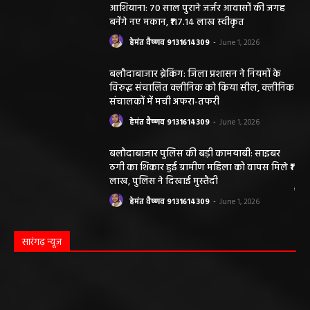
आशियाना: 70 साल पुराने जर्जर आवासों की जगह
बनेंगे नए मकान, ₹117.14 लाख स्वीकृत
हेमंत वैष्णव 9131614309
-
June 1, 2026
बलौदाबाजार ब्रेकिंग: जिला प्रशासन ने नियमों के
विरुद्ध संचालित क्लीनिक को किया सील, क्लीनिक
संचालकों में मची अफरा-तफरी
हेमंत वैष्णव 9131614309
-
June 1, 2026
बलौदाबाजार पुलिस की बड़ी कामयाबी: साइबर
ठगी का शिकार हुई ग्रामीण महिला को वापस मिले ₹1
लाख, पुलिस ने दिखाई मुस्तैदी
हेमंत वैष्णव 9131614309
-
June 1, 2026
सारंगढ़ न्यूज़