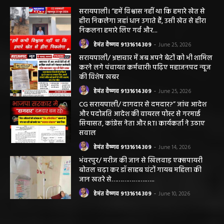
छत्तीसगढ़ न्यूज़
सरायपाली। “हमें विश्वास नहीं था कि हमारे खेत से
हीरा निकलेगा जहां धान उगाते हैं, उसी खेत से हीरा
निकलना हमारे लिए गर्व और...
हेमंत वैष्णव 9131614309
-
June 25, 2026
सरायपाली/ भ्रष्टाचार में अब अपने बेटों को भी शामिल
करने लगे पंचायत कर्मचारी! पढ़िए महाजनपद न्यूज
की विशेष खबर
हेमंत वैष्णव 9131614309
-
June 25, 2026
CG सरायपाली/ दागदार से दमदार?” जांच आदेश
और पदोन्नति आदेश की वायरल पोस्ट से गरमाई
सियासत, कांग्रेस नेता और RTI कार्यकर्ता ने उठाए
सवाल
हेमंत वैष्णव 9131614309
-
June 14, 2026
भंवरपुर/ मरीज की जान से खिलवाड़ एक्सपायरी
बोतल चढ़ा कर डॉ साहब घंटों गायब महिला की
जान खतरे से……………….…..
हेमंत वैष्णव 9131614309
-
June 10, 2026