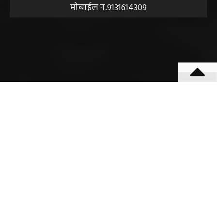
बीएसएनएल आफिस के पास बसना (महासमुंद) छत्तीसगढ़
मोबाईल न.9131614309