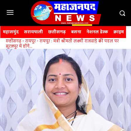
महासमुंद
सरायपाली
छत्तीसगढ़
बसना
नेशनल डेस्क
क्राइम
छत्तीसगढ़
रायपुर
रायपुर : मंत्री श्रीमती लक्ष्मी राजवाड़े की पहल पर
सूरजपुर में होंगे...