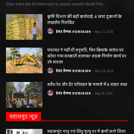
हेमंत वैष्णव 9131614309
-
June 3, 2026
0
मनेंद्रगढ़। एमसीबी जिले के वनांचल ब्लॉक भरतपुर की ग्राम पंचायत चरखर में मंगलवार
दोपहर मनरेगा चेक डेम निर्माण स्थल पर अचानक आकाशीय बिजली गिरने...
कृषि विभाग की बड़ी कार्रवाई, 6 खाद दुकानों के
लाइसेंस निलंबित
हेमंत वैष्णव 9131614309
-
May 27, 2026
पंचायत ने नहीं दी अनुमति, फिर किसके आदेश पर
खोदा गया सरकारी तालाब? सड़क निर्माण कार्य पर
उठे सवाल
हेमंत वैष्णव 9131614309
-
May 24, 2026
अवैध रेत और ईंट परिवहन के मामले में 6 वाहन जब्त
हेमंत वैष्णव 9131614309
-
May 19, 2026
महासमुंद न्यूज़