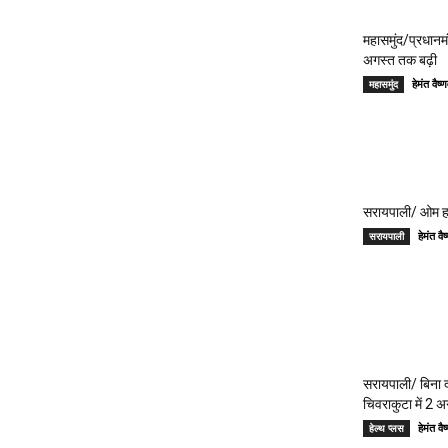
महासमुंद/प्रधान
अगस्त तक बढ़ी
हेमंत वै
महासमुंद
सरायपाली/ ओम हॉस
हेमंत 
सरायपाली
सरायपाली/ बिना दर
चिवराकुटा में 2 अ
हेमंत 
हेल्थ प्लस