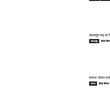
महासमुंद मातृ एवं
हेमंत वै
महासमुंद
बसना/ संतान प्रा
हेमंत वैष्
बसना