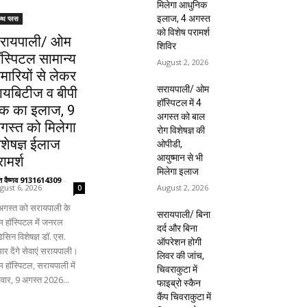
मिलेगा आधुनिक
इलाज, 4 अगस्त
ल्थ प्लस
को विशेष परामर्श
रायपाली/ ओम
शिविर
ॉस्पिटल सामान्य
August 2, 2026
ीमारियों से लेकर
सरायपाली/ ओम
ायबिटीज व बीपी
हॉस्पिटल में 4
क का इलाज, 9
अगस्त को बाल
गस्त को मिलेगा
रोग विशेषज्ञ की
िशेषज्ञ ईलाज
ओपीडी,
आयुष्मान से भी
ामर्श
मिलेगा इलाज
ंत वैष्णव 9131614309
-
August 2, 2026
gust 6, 2026
0
अगस्त को सरायपाली के
सरायपाली/ बिना
 हॉस्पिटल में जनरल
दर्द और बिना
िसिन विशेषज्ञ डॉ. एस.
ऑपरेशन होगी
ार देंगे सेवाएं सरायपाली।
लिवर की जांच,
 हॉस्पिटल, सरायपाली में
चिवराकुटा में
िवार, 9 अगस्त 2026...
फाइब्रो स्कैन
कैंप चिवराकुटा में