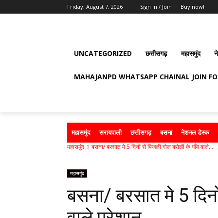
Friday, August 7, 2026
Sign in / Join
Buy now!
UNCATEGORIZED
छत्तीसगढ़
महासमुंद
न
MAHAJANPD WHATSAPP CHAINAL JOIN F
महासमुंद
सरायपाली
छत्तीसगढ़
बसना
नेशनल डेस्क
महासमुंद
बसना/ बरसात मे 5 दिनों से बिजली गोल बरोली के गाँव वाले...
महासमुंद
बसना/ बरसात मे 5 दिनो
वाले परेशान