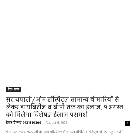
हेल्थ प्लस
सरायपाली/ ओम हॉस्पिटल सामान्य बीमारियों से
लेकर डायबिटीज व बीपी तक का इलाज, 9 अगस्त
को मिलेगा विशेषज्ञ ईलाज परामर्श
हेमंत वैष्णव 9131614309
-
August 6, 2026
0
9 अगस्त को सरायपाली के ओम हॉस्पिटल में जनरल मेडिसिन विशेषज्ञ डॉ. एस. कुमार देंगे
सेवाएं सरायपाली। ओम हॉस्पिटल, सरायपाली में रविवार, 9 अगस्त 2026...