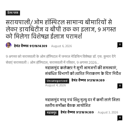
हेल्थ प्लस
सरायपाली/ ओम हॉस्पिटल सामान्य बीमारियों से
लेकर डायबिटीज व बीपी तक का इलाज, 9 अगस्त
को मिलेगा विशेषज्ञ ईलाज परामर्श
0
हेमंत वैष्णव 9131614309
-
August 6, 2026
9 अगस्त को सरायपाली के ओम हॉस्पिटल में जनरल मेडिसिन विशेषज्ञ डॉ. एस. कुमार देंगे
सेवाएं सरायपाली। ओम हॉस्पिटल, सरायपाली में रविवार, 9 अगस्त 2026...
महासमुंद कलेक्टर ने सुनी आमजनों की समस्याएं,
संबंधित विभागों को त्वरित निराकरण के दिए निर्देश
हेमंत वैष्णव 9131614309
-
Uncategorized
August 4, 2026
0
महासमुंद मातृ एवं शिशु मृत्यु दर में कमी लाने जिला
स्तरीय समीक्षा बैठक आयोजित
हेमंत वैष्णव 9131614309
-
August 3, 2026
महासमुंद
0
बसना/ संतान प्राप्ति से जुड़ी समस्याओं का मिलेगा