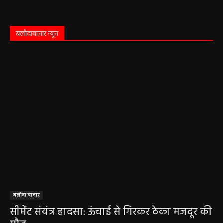
बलौदाबाज़ार न्यूज़
बलौदा बाजार
सीमेंट संयंत्र हादसा: ऊंचाई से गिरकर ठेका मजदूर की
मौत….