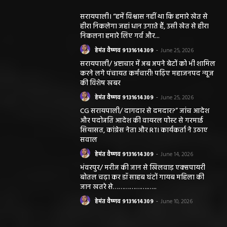
सरायपाली। “हमें विश्वास नहीं था कि हमारे खेत से
हीरा निकलेगा जहां धान उगाते हैं, उसी खेत से हीरा
निकलना हमारे लिए गर्व और...
हेमंत वैष्णव 9131614309
-
June 25, 2026
सरायपाली/ भ्रष्टाचार में अब अपने बेटों को भी शामिल
करने लगे पंचायत कर्मचारी! पढ़िए महाजनपद न्यूज
की विशेष खबर
हेमंत वैष्णव 9131614309
-
June 25, 2026
CG सरायपाली/ दागदार से दमदार?” जांच आदेश
और पदोन्नति आदेश की वायरल पोस्ट से गरमाई
सियासत, कांग्रेस नेता और RTI कार्यकर्ता ने उठाए
सवाल
हेमंत वैष्णव 9131614309
-
June 14, 2026
भंवरपुर/ मरीज की जान से खिलवाड़ एक्सपायरी
बोतल चढ़ा कर डॉ साहब घंटों गायब महिला की
जान खतरे से……………….…..
हेमंत वैष्णव 9131614309
-
June 10, 2026