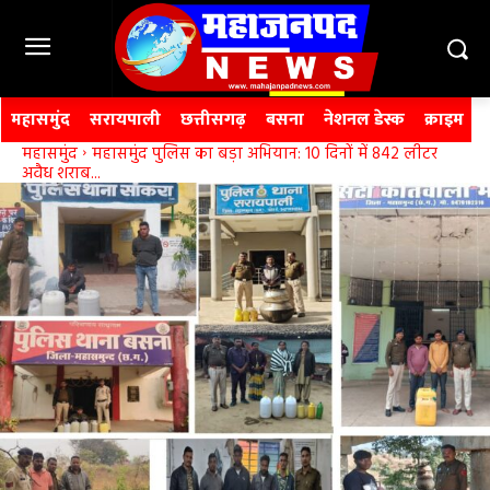
महासमुंद
सरायपाली
छत्तीसगढ़
बसना
नेशनल डेस्क
क्राइम
महासमुंद
महासमुंद पुलिस का बड़ा अभियान: 10 दिनों में 842 लीटर
अवैध शराब...