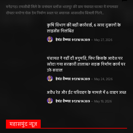
मनेंद्रगढ़। एमसीबी जिले के वनांचल ब्लॉक भरतपुर की ग्राम पंचायत चरखर में मंगलवार
दोपहर मनरेगा चेक डेम निर्माण स्थल पर अचानक आकाशीय बिजली गिरने...
कृषि विभाग की बड़ी कार्रवाई, 6 खाद दुकानों के
लाइसेंस निलंबित
हेमंत वैष्णव 9131614309
-
May 27, 2026
पंचायत ने नहीं दी अनुमति, फिर किसके आदेश पर
खोदा गया सरकारी तालाब? सड़क निर्माण कार्य पर
उठे सवाल
हेमंत वैष्णव 9131614309
-
May 24, 2026
अवैध रेत और ईंट परिवहन के मामले में 6 वाहन जब्त
हेमंत वैष्णव 9131614309
-
May 19, 2026
महासमुंद न्यूज़
सरायपाली/ ओम हॉस्पिटल सामान्य बीमारियों से