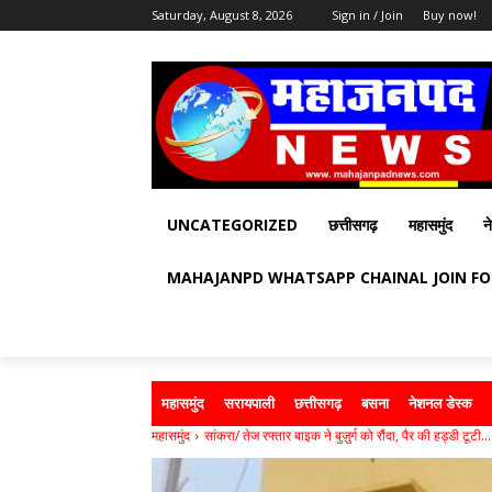
Saturday, August 8, 2026
Sign in / Join
Buy now!
UNCATEGORIZED
छत्तीसगढ़
महासमुंद
न
MAHAJANPD WHATSAPP CHAINAL JOIN F
महासमुंद
सरायपाली
छत्तीसगढ़
बसना
नेशनल डेस्क
महासमुंद
सांकरा/ तेज रफ्तार बाइक ने बुज़ुर्ग को रौंदा, पैर की हड्डी टूटी...