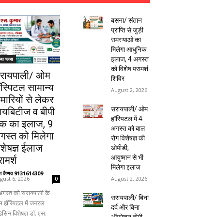
बसना/ संतान
प्राप्ति से जुड़ी
समस्याओं का
मिलेगा आधुनिक
इलाज, 4 अगस्त
ल्थ प्लस
को विशेष परामर्श
रायपाली/ ओम
शिविर
ॉस्पिटल सामान्य
August 2, 2026
ीमारियों से लेकर
सरायपाली/ ओम
ायबिटीज व बीपी
हॉस्पिटल में 4
क का इलाज, 9
अगस्त को बाल
गस्त को मिलेगा
रोग विशेषज्ञ की
िशेषज्ञ ईलाज
ओपीडी,
आयुष्मान से भी
ामर्श
मिलेगा इलाज
ंत वैष्णव 9131614309
-
August 2, 2026
gust 6, 2026
0
अगस्त को सरायपाली के
सरायपाली/ बिना
 हॉस्पिटल में जनरल
दर्द और बिना
िसिन विशेषज्ञ डॉ. एस.
ऑपरेशन होगी