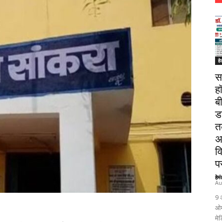
हे
स
ह
ब
ड
त
अ
व
पर
हेम
Au
9 
ओम
मेड