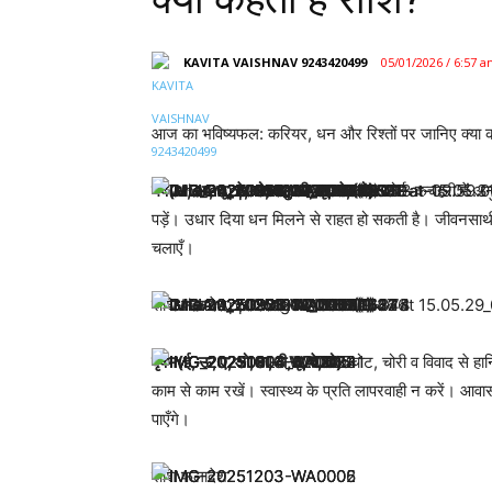
KAVITA VAISHNAV 9243420499
05/01/2026 / 6:57 
आज का भविष्यफल: करियर, धन और रिश्तों पर जानिए क्या क
मेष(अ, आ, चू, चे, चो, ला, ली, लू, ले, लो):
कोर्ट-कचहरी में अन
पड़ें। उधार दिया धन मिलने से राहत हो सकती है। जीवनसा
चलाएँ।
राशि फलादेश
वृषभ(ई, ऊ, ए, ओ, वा, वी, वू, वे, वो):
चोट, चोरी व विवाद से हा
काम से काम रखें। स्वास्थ्य के प्रति लापरवाही न करें। आ
पाएँगे।
राशि फलादेश