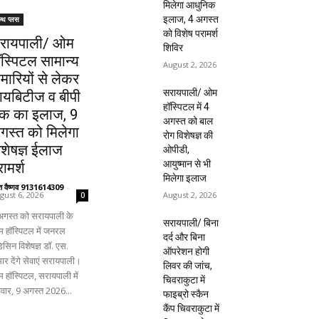
मिलेगा आधुनिक
इलाज, 4 अगस्त
ल्थ प्लस
को विशेष परामर्श
रायपाली/ ओम
शिविर
ॉस्पिटल सामान्य
August 2, 2026
ीमारियों से लेकर
सरायपाली/ ओम
ायबिटीज व बीपी
हॉस्पिटल में 4
क का इलाज, 9
अगस्त को बाल
गस्त को मिलेगा
रोग विशेषज्ञ की
िशेषज्ञ ईलाज
ओपीडी,
आयुष्मान से भी
ामर्श
मिलेगा इलाज
ंत वैष्णव 9131614309
-
August 2, 2026
gust 6, 2026
0
अगस्त को सरायपाली के
सरायपाली/ बिना
 हॉस्पिटल में जनरल
दर्द और बिना
िसिन विशेषज्ञ डॉ. एस.
ऑपरेशन होगी
ार देंगे सेवाएं सरायपाली।
लिवर की जांच,
 हॉस्पिटल, सरायपाली में
चिवराकुटा में
िवार, 9 अगस्त 2026...
फाइब्रो स्कैन
कैंप चिवराकुटा में