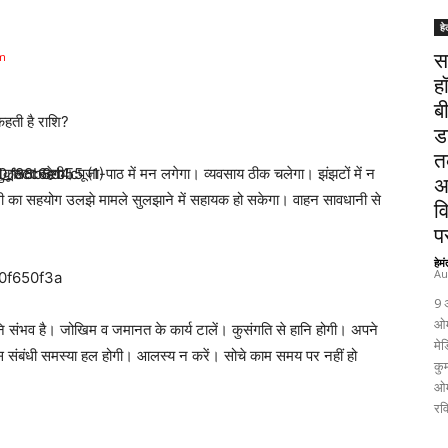
हे
am
स
ह
ब
हती है राशि?
ड
त
ुकूलता रहेगी। पूजा-पाठ में मन लगेगा। व्यवसाय ठीक चलेगा। झंझटों में न
अ
थी का सहयोग उलझे मामले सुलझाने में सहायक हो सकेगा। वाहन सावधानी से
व
पर
हेम
Au
9 
ओम
नि संभव है। जोखिम व जमानत के कार्य टालें। कुसंगति से हानि होगी। अपने
मेड
वास संबंधी समस्या हल होगी। आलस्य न करें। सोचे काम समय पर नहीं हो
कुम
ओम
रव