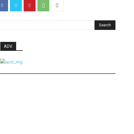
Search
ADV.