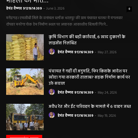
महिला की मौत…
हेमंत वैष्णव 9131614309
-
June 3, 2026
0
मनेंद्रगढ़। एमसीबी जिले के वनांचल ब्लॉक भरतपुर की ग्राम पंचायत चरखर में मंगलवार
दोपहर मनरेगा चेक डेम निर्माण स्थल पर अचानक आकाशीय बिजली गिरने...
कृषि विभाग की बड़ी कार्रवाई, 6 खाद दुकानों के
लाइसेंस निलंबित
हेमंत वैष्णव 9131614309
-
May 27, 2026
पंचायत ने नहीं दी अनुमति, फिर किसके आदेश पर
खोदा गया सरकारी तालाब? सड़क निर्माण कार्य पर
उठे सवाल
हेमंत वैष्णव 9131614309
-
May 24, 2026
अवैध रेत और ईंट परिवहन के मामले में 6 वाहन जब्त
हेमंत वैष्णव 9131614309
-
May 19, 2026