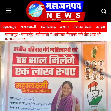
महासमुंद
सरायपाली
छत्तीसगढ़
बसना
नेशनल डेस्क
क्राइम
महासमुंद
महासमुंद /महिलाओं मे असंमजस किसको करें वोट आज भी
भरवाया जा रहा...