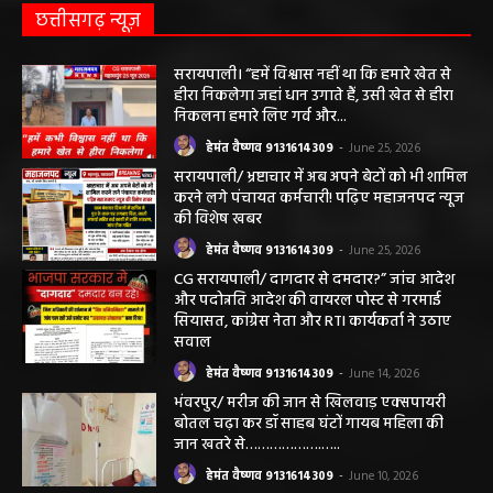
छत्तीसगढ़ न्यूज़
सरायपाली। “हमें विश्वास नहीं था कि हमारे खेत से
हीरा निकलेगा जहां धान उगाते हैं, उसी खेत से हीरा
निकलना हमारे लिए गर्व और...
हेमंत वैष्णव 9131614309
-
June 25, 2026
सरायपाली/ भ्रष्टाचार में अब अपने बेटों को भी शामिल
करने लगे पंचायत कर्मचारी! पढ़िए महाजनपद न्यूज
की विशेष खबर
हेमंत वैष्णव 9131614309
-
June 25, 2026
CG सरायपाली/ दागदार से दमदार?” जांच आदेश
और पदोन्नति आदेश की वायरल पोस्ट से गरमाई
सियासत, कांग्रेस नेता और RTI कार्यकर्ता ने उठाए
सवाल
हेमंत वैष्णव 9131614309
-
June 14, 2026
भंवरपुर/ मरीज की जान से खिलवाड़ एक्सपायरी
बोतल चढ़ा कर डॉ साहब घंटों गायब महिला की
जान खतरे से……………….…..
हेमंत वैष्णव 9131614309
-
June 10, 2026