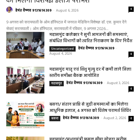
को मिलेगा विशेषज्ञ ईलाज परामर्श
0
हेमंत वैष्णव 9131614309
-
August 6, 2026
9 अगस्त को सरायपाली के ओम हॉस्पिटल में जनरल मेडिसिन विशेषज्ञ डॉ. एस. कुमार देंगे
सेवाएं सरायपाली। ओम हॉस्पिटल, सरायपाली में रविवार, 9 अगस्त 2026...
महासमुंद कलेक्टर ने सुनी आमजनों की समस्याएं,
संबंधित विभागों को त्वरित निराकरण के दिए निर्देश
हेमंत वैष्णव 9131614309
-
Uncategorized
August 4, 2026
0
महासमुंद मातृ एवं शिशु मृत्यु दर में कमी लाने जिला
स्तरीय समीक्षा बैठक आयोजित
हेमंत वैष्णव 9131614309
-
August 3, 2026
महासमुंद
0
बसना/ संतान प्राप्ति से जुड़ी समस्याओं का मिलेगा
आधुनिक इलाज, 4 अगस्त को विशेष परामर्श शिविर
हेमंत वैष्णव 9131614309
-
August 2, 2026
बसना
0
महासमुंद/प्रधानमंत्री फसल बीमा योजना खरीफ