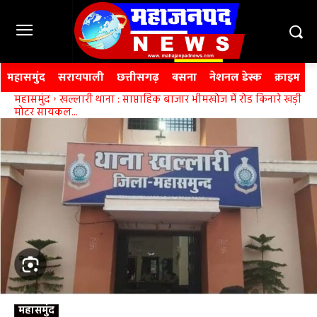
महासमुंद
सरायपाली
छत्तीसगढ़
बसना
नेशनल डेस्क
क्राइम
महासमुंद
खल्लारी थाना : साप्ताहिक बाजार भीमखोज में रोड किनारे खड़ी
मोटर सायकल...
महासमुंद