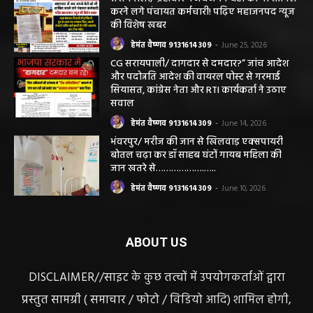
करने लगे पंचायत कर्मचारी! पढ़िए महाजनपद न्यूज
की विशेष खबर
हेमंत वैष्णव 9131614309
-
June 25, 2026
CG सरायपाली/ दागदार से दमदार?” जांच आदेश
और पदोन्नति आदेश की वायरल पोस्ट से गरमाई
सियासत, कांग्रेस नेता और RTI कार्यकर्ता ने उठाए
सवाल
हेमंत वैष्णव 9131614309
-
June 14, 2026
भंवरपुर/ मरीज की जान से खिलवाड़ एक्सपायरी
बोतल चढ़ा कर डॉ साहब घंटों गायब महिला की
जान खतरे से……………….…..
हेमंत वैष्णव 9131614309
-
June 10, 2026
ABOUT US
DISCLAIMER//साइट के कुछ तत्वों में उपयोगकर्ताओं द्वारा
प्रस्तुत सामग्री ( समाचार / फोटो / विडियो आदि) शामिल होगी,