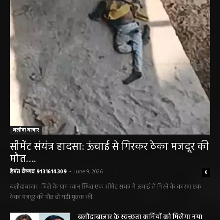
बलौदा बाजार
सीमेंट संयंत्र हादसा: ऊंचाई से गिरकर ठेका मजदूर की
मौत….
हेमंत वैष्णव 9131614309
-
June 9, 2026
0
बलौदाबाजार। जिले के ग्राम रवान स्थित एक सीमेंट संयंत्र में ऊंचाई से गिरने के कारण एक
ठेका मजदूर की मौत हो गई। मृतक की...
बलौदाबाजार के स्वच्छता कर्मियों को मिलेगा नया