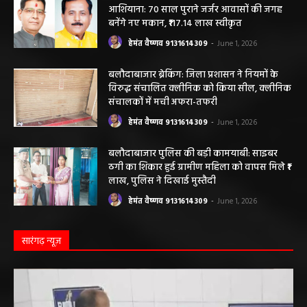
आशियाना: 70 साल पुराने जर्जर आवासों की जगह
बनेंगे नए मकान, ₹117.14 लाख स्वीकृत
हेमंत वैष्णव 9131614309
-
June 1, 2026
बलौदाबाजार ब्रेकिंग: जिला प्रशासन ने नियमों के
विरुद्ध संचालित क्लीनिक को किया सील, क्लीनिक
संचालकों में मची अफरा-तफरी
हेमंत वैष्णव 9131614309
-
June 1, 2026
बलौदाबाजार पुलिस की बड़ी कामयाबी: साइबर
ठगी का शिकार हुई ग्रामीण महिला को वापस मिले ₹1
लाख, पुलिस ने दिखाई मुस्तैदी
हेमंत वैष्णव 9131614309
-
June 1, 2026
सारंगढ़ न्यूज़