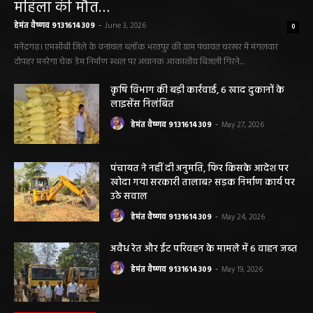
मनरेगा निर्माण स्थल पर आकाशीय बिजली गिरने से
महिला की मौत…
हेमंत वैष्णव 9131614309
-
June 3, 2026
0
मनेंद्रगढ़। एमसीबी जिले के वनांचल ब्लॉक भरतपुर की ग्राम पंचायत चरखर में मंगलवार
दोपहर मनरेगा चेक डेम निर्माण स्थल पर अचानक आकाशीय बिजली गिरने...
कृषि विभाग की बड़ी कार्रवाई, 6 खाद दुकानों के
लाइसेंस निलंबित
हेमंत वैष्णव 9131614309
-
May 27, 2026
पंचायत ने नहीं दी अनुमति, फिर किसके आदेश पर
खोदा गया सरकारी तालाब? सड़क निर्माण कार्य पर
उठे सवाल
हेमंत वैष्णव 9131614309
-
May 24, 2026
अवैध रेत और ईंट परिवहन के मामले में 6 वाहन जब्त
हेमंत वैष्णव 9131614309
-
May 19, 2026