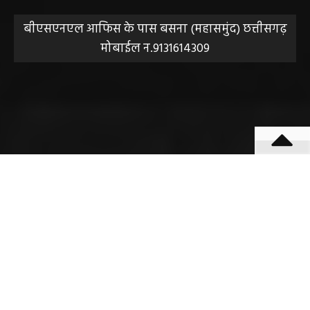
संपादक हेमंत वैष्णव
बीएसएनएल आफिस के पास बसना (महासमुंद) छत्तीसगढ़
मोबाईल न.9131614309