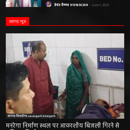
ठगी का शिकार हुई ग्रामीण महिला को वापस मिले ₹1
लाख, पुलिस ने दिखाई मुस्तैदी
हेमंत वैष्णव 9131614309
-
June 1, 2026
सारंगढ़ न्यूज़
सारंगढ़ बिलाईगढ़ sarangarh bilaigarh