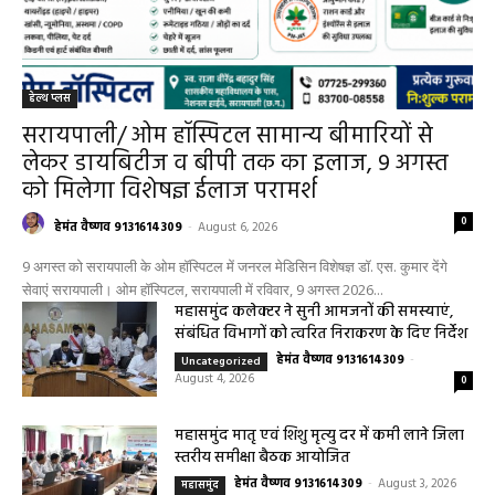
हेल्थ प्लस
सरायपाली/ ओम हॉस्पिटल सामान्य बीमारियों से
लेकर डायबिटीज व बीपी तक का इलाज, 9 अगस्त
को मिलेगा विशेषज्ञ ईलाज परामर्श
0
हेमंत वैष्णव 9131614309
-
August 6, 2026
9 अगस्त को सरायपाली के ओम हॉस्पिटल में जनरल मेडिसिन विशेषज्ञ डॉ. एस. कुमार देंगे
सेवाएं सरायपाली। ओम हॉस्पिटल, सरायपाली में रविवार, 9 अगस्त 2026...
महासमुंद कलेक्टर ने सुनी आमजनों की समस्याएं,
संबंधित विभागों को त्वरित निराकरण के दिए निर्देश
हेमंत वैष्णव 9131614309
-
Uncategorized
August 4, 2026
0
महासमुंद मातृ एवं शिशु मृत्यु दर में कमी लाने जिला
स्तरीय समीक्षा बैठक आयोजित