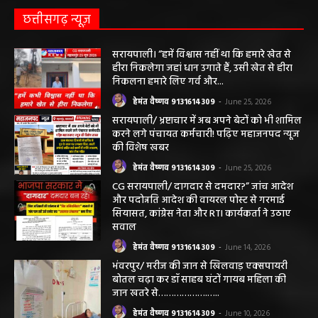
छत्तीसगढ़ न्यूज़
सरायपाली। “हमें विश्वास नहीं था कि हमारे खेत से
हीरा निकलेगा जहां धान उगाते हैं, उसी खेत से हीरा
निकलना हमारे लिए गर्व और...
हेमंत वैष्णव 9131614309
-
June 25, 2026
सरायपाली/ भ्रष्टाचार में अब अपने बेटों को भी शामिल
करने लगे पंचायत कर्मचारी! पढ़िए महाजनपद न्यूज
की विशेष खबर
हेमंत वैष्णव 9131614309
-
June 25, 2026
CG सरायपाली/ दागदार से दमदार?” जांच आदेश
और पदोन्नति आदेश की वायरल पोस्ट से गरमाई
सियासत, कांग्रेस नेता और RTI कार्यकर्ता ने उठाए
सवाल
हेमंत वैष्णव 9131614309
-
June 14, 2026
भंवरपुर/ मरीज की जान से खिलवाड़ एक्सपायरी
बोतल चढ़ा कर डॉ साहब घंटों गायब महिला की
जान खतरे से……………….…..