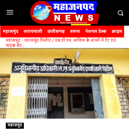
महासमुंद
सरायपाली
छत्तीसगढ़
बसना
नेशनल डेस्क
क्राइम
महासमुंद
महासमुंद पिथौरा / एस.डी.एम. आफिस के सामने में टेंट एवं
माइक सेट...
महासमुंद