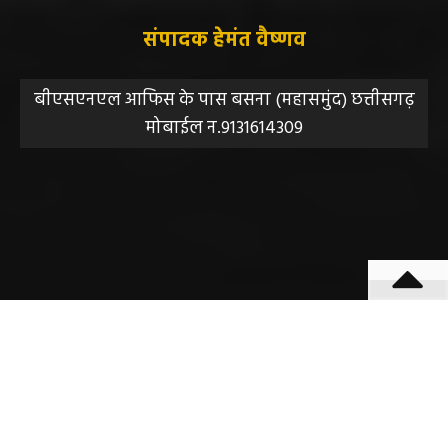
सुझाव, शिकायत या राय भेजने के लिए हमसे संपर्क करें।
संपादक हेमंत वैष्णव
बीएसएनएल आफिस के पास बसना (महासमुंद) छत्तीसगढ़
मोबाईल न.9131614309