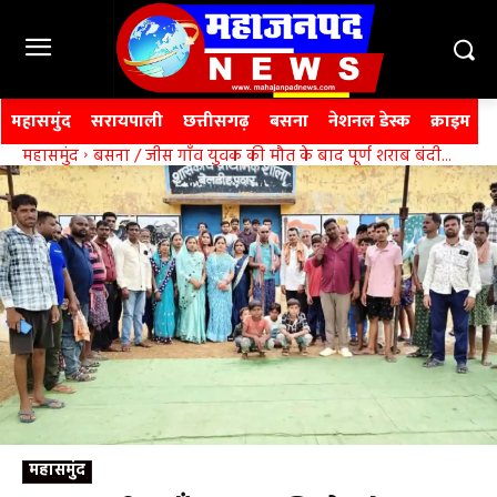
महासमुंद
सरायपाली
छत्तीसगढ़
बसना
नेशनल डेस्क
क्राइम
महासमुंद
बसना / जीस गाँव युवक की मौत के बाद पूर्ण शराब बंदी...
महासमुंद