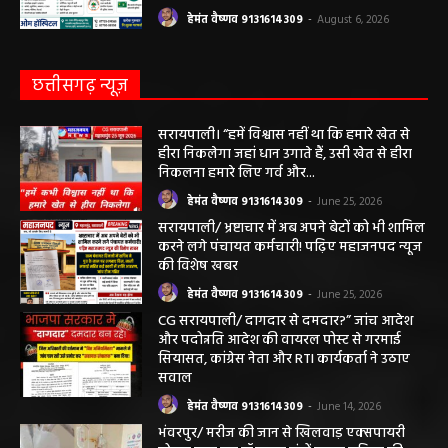
को मिलेगा विशेषज्ञ ईलाज परामर्श
हेमंत वैष्णव 9131614309
-
August 6, 2026
छत्तीसगढ़ न्यूज़
सरायपाली। “हमें विश्वास नहीं था कि हमारे खेत से
हीरा निकलेगा जहां धान उगाते हैं, उसी खेत से हीरा
निकलना हमारे लिए गर्व और...
हेमंत वैष्णव 9131614309
-
June 25, 2026
सरायपाली/ भ्रष्टाचार में अब अपने बेटों को भी शामिल
करने लगे पंचायत कर्मचारी! पढ़िए महाजनपद न्यूज
की विशेष खबर
हेमंत वैष्णव 9131614309
-
June 25, 2026
CG सरायपाली/ दागदार से दमदार?” जांच आदेश
और पदोन्नति आदेश की वायरल पोस्ट से गरमाई
सियासत, कांग्रेस नेता और RTI कार्यकर्ता ने उठाए
सवाल
हेमंत वैष्णव 9131614309
-
June 14, 2026
भंवरपुर/ मरीज की जान से खिलवाड़ एक्सपायरी