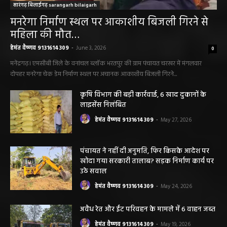
सारंगढ़ बिलाईगढ़ sarangarh bilaigarh
मनरेगा निर्माण स्थल पर आकाशीय बिजली गिरने से
महिला की मौत…
हेमंत वैष्णव 9131614309
-
June 3, 2026
0
मनेंद्रगढ़। एमसीबी जिले के वनांचल ब्लॉक भरतपुर की ग्राम पंचायत चरखर में मंगलवार
दोपहर मनरेगा चेक डेम निर्माण स्थल पर अचानक आकाशीय बिजली गिरने...
कृषि विभाग की बड़ी कार्रवाई, 6 खाद दुकानों के
लाइसेंस निलंबित
हेमंत वैष्णव 9131614309
-
May 27, 2026
पंचायत ने नहीं दी अनुमति, फिर किसके आदेश पर
खोदा गया सरकारी तालाब? सड़क निर्माण कार्य पर
उठे सवाल
हेमंत वैष्णव 9131614309
-
May 24, 2026
अवैध रेत और ईंट परिवहन के मामले में 6 वाहन जब्त