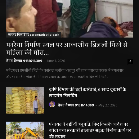
सारंगढ़ बिलाईगढ़ sarangarh bilaigarh
मनरेगा निर्माण स्थल पर आकाशीय बिजली गिरने से
महिला की मौत…
हेमंत वैष्णव 9131614309
-
June 3, 2026
0
मनेंद्रगढ़। एमसीबी जिले के वनांचल ब्लॉक भरतपुर की ग्राम पंचायत चरखर में मंगलवार
दोपहर मनरेगा चेक डेम निर्माण स्थल पर अचानक आकाशीय बिजली गिरने...
कृषि विभाग की बड़ी कार्रवाई, 6 खाद दुकानों के
लाइसेंस निलंबित
हेमंत वैष्णव 9131614309
-
May 27, 2026
पंचायत ने नहीं दी अनुमति, फिर किसके आदेश पर
खोदा गया सरकारी तालाब? सड़क निर्माण कार्य पर
उठे सवाल