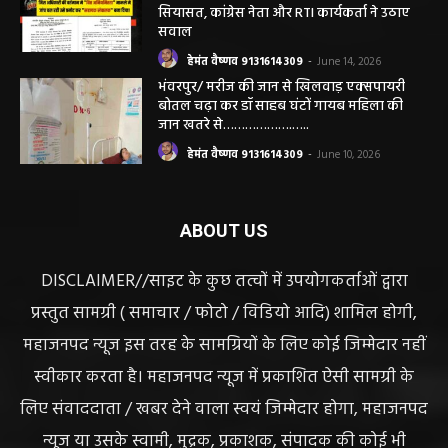
सियासत, कांग्रेस नेता और RTI कार्यकर्ता ने उठाए
सवाल
हेमंत वैष्णव 9131614309
-
June 14, 2026
भंवरपुर/ मरीज की जान से खिलवाड़ एक्सपायरी
बोतल चढ़ा कर डॉ साहब घंटों गायब महिला की
जान खतरे से……………….…..
हेमंत वैष्णव 9131614309
-
June 10, 2026
ABOUT US
DISCLAIMER//साइट के कुछ तत्वों में उपयोगकर्ताओं द्वारा
प्रस्तुत सामग्री ( समाचार / फोटो / विडियो आदि) शामिल होगी,
महाजनपद न्यूज इस तरह के सामग्रियों के लिए कोई जिम्मेदार नहीं
स्वीकार करता है। महाजनपद न्यूज में प्रकाशित ऐसी सामग्री के
लिए संवाददाता / खबर देने वाला स्वयं जिम्मेदार होगा, महाजनपद
न्यूज या उसके स्वामी, मुद्रक, प्रकाशक, संपादक की कोई भी