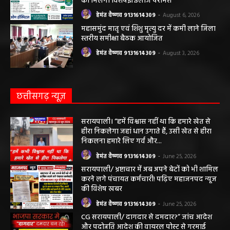
को मिलेगा विशेषज्ञ ईलाज परामर्श
हेमंत वैष्णव 9131614309
-
August 6, 2026
महासमुंद मातृ एवं शिशु मृत्यु दर में कमी लाने जिला
स्तरीय समीक्षा बैठक आयोजित
हेमंत वैष्णव 9131614309
-
August 3, 2026
छत्तीसगढ़ न्यूज़
सरायपाली। “हमें विश्वास नहीं था कि हमारे खेत से
हीरा निकलेगा जहां धान उगाते हैं, उसी खेत से हीरा
निकलना हमारे लिए गर्व और...
हेमंत वैष्णव 9131614309
-
June 25, 2026
सरायपाली/ भ्रष्टाचार में अब अपने बेटों को भी शामिल
करने लगे पंचायत कर्मचारी! पढ़िए महाजनपद न्यूज
की विशेष खबर
हेमंत वैष्णव 9131614309
-
June 25, 2026
CG सरायपाली/ दागदार से दमदार?” जांच आदेश
और पदोन्नति आदेश की वायरल पोस्ट से गरमाई