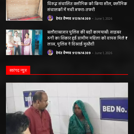
विरुद्ध संचालित क्लीनिक को किया सील, क्लीनिक
संचालकों में मची अफरा-तफरी
हेमंत वैष्णव 9131614309
-
June 1, 2026
बलौदाबाजार पुलिस की बड़ी कामयाबी: साइबर
ठगी का शिकार हुई ग्रामीण महिला को वापस मिले ₹1
लाख, पुलिस ने दिखाई मुस्तैदी
हेमंत वैष्णव 9131614309
-
June 1, 2026
सारंगढ़ न्यूज़