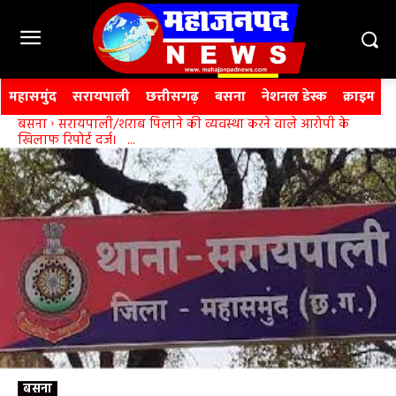
महासमुंद
सरायपाली
छत्तीसगढ़
बसना
नेशनल डेस्क
क्राइम
बसना
सरायपाली/शराब पिलाने की व्यवस्था करने वाले आरोपी के
खिलाफ रिपोर्ट दर्ज। ...
बसना