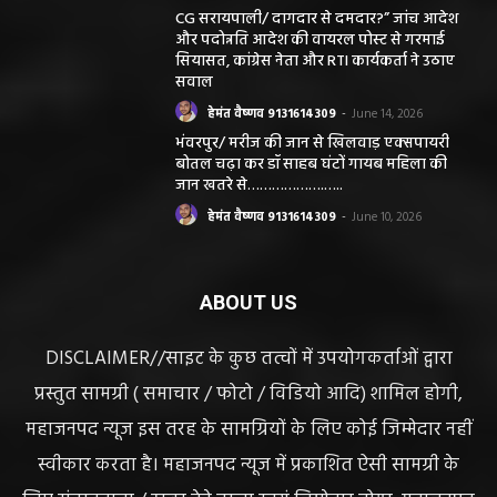
CG सरायपाली/ दागदार से दमदार?” जांच आदेश
और पदोन्नति आदेश की वायरल पोस्ट से गरमाई
सियासत, कांग्रेस नेता और RTI कार्यकर्ता ने उठाए
सवाल
हेमंत वैष्णव 9131614309
-
June 14, 2026
भंवरपुर/ मरीज की जान से खिलवाड़ एक्सपायरी
बोतल चढ़ा कर डॉ साहब घंटों गायब महिला की
जान खतरे से……………….…..
हेमंत वैष्णव 9131614309
-
June 10, 2026
ABOUT US
DISCLAIMER//साइट के कुछ तत्वों में उपयोगकर्ताओं द्वारा
प्रस्तुत सामग्री ( समाचार / फोटो / विडियो आदि) शामिल होगी,
महाजनपद न्यूज इस तरह के सामग्रियों के लिए कोई जिम्मेदार नहीं
स्वीकार करता है। महाजनपद न्यूज में प्रकाशित ऐसी सामग्री के