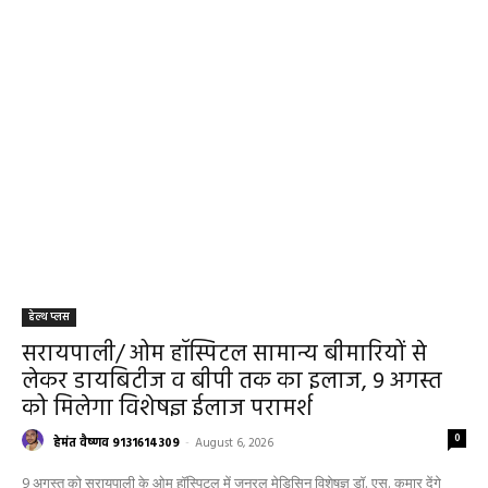
हेल्थ प्लस
सरायपाली/ ओम हॉस्पिटल सामान्य बीमारियों से
लेकर डायबिटीज व बीपी तक का इलाज, 9 अगस्त
को मिलेगा विशेषज्ञ ईलाज परामर्श
0
हेमंत वैष्णव 9131614309
-
August 6, 2026
9 अगस्त को सरायपाली के ओम हॉस्पिटल में जनरल मेडिसिन विशेषज्ञ डॉ. एस. कुमार देंगे