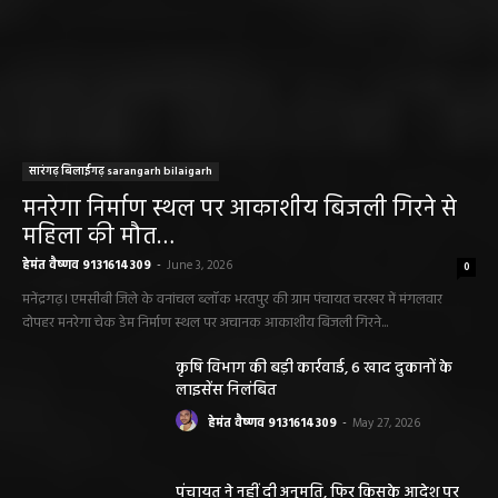
सारंगढ़ बिलाईगढ़ sarangarh bilaigarh
मनरेगा निर्माण स्थल पर आकाशीय बिजली गिरने से
महिला की मौत…
हेमंत वैष्णव 9131614309
-
June 3, 2026
0
मनेंद्रगढ़। एमसीबी जिले के वनांचल ब्लॉक भरतपुर की ग्राम पंचायत चरखर में मंगलवार
दोपहर मनरेगा चेक डेम निर्माण स्थल पर अचानक आकाशीय बिजली गिरने...
कृषि विभाग की बड़ी कार्रवाई, 6 खाद दुकानों के
लाइसेंस निलंबित
हेमंत वैष्णव 9131614309
-
May 27, 2026
पंचायत ने नहीं दी अनुमति, फिर किसके आदेश पर