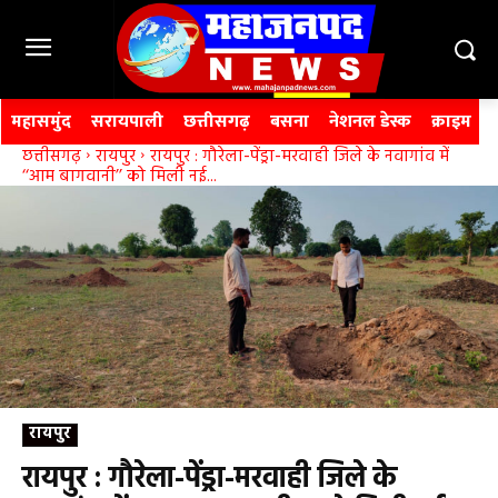
महासमुंद
सरायपाली
छत्तीसगढ़
बसना
नेशनल डेस्क
क्राइम
छत्तीसगढ़
रायपुर
रायपुर : गौरेला-पेंड्रा-मरवाही जिले के नवागांव में
‘‘आम बागवानी’’ को मिली नई...
रायपुर
रायपुर : गौरेला-पेंड्रा-मरवाही जिले के