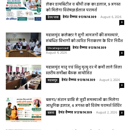
सरायपाली/ ओम हॉस्पिटल सामान्य बीमारियों से
लेकर डायबिटीज व बीपी तक का इलाज, 9 अगस्त
को मिलेगा विशेषज्ञ ईलाज परामर्श
हेमंत वैष्णव 9131614309
-
August 6, 2026
हेल्थ प्लस
0
महासमुंद कलेक्टर ने सुनी आमजनों की समस्याएं,
संबंधित विभागों को त्वरित निराकरण के दिए निर्देश
हेमंत वैष्णव 9131614309
-
Uncategorized
August 4, 2026
0
महासमुंद मातृ एवं शिशु मृत्यु दर में कमी लाने जिला
स्तरीय समीक्षा बैठक आयोजित
हेमंत वैष्णव 9131614309
-
August 3, 2026
महासमुंद
0
बसना/ संतान प्राप्ति से जुड़ी समस्याओं का मिलेगा
आधुनिक इलाज, 4 अगस्त को विशेष परामर्श शिविर
हेमंत वैष्णव 9131614309
-
August 2, 2026
बसना
0