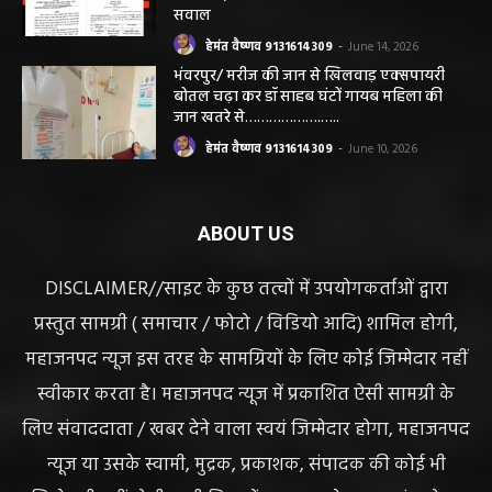
CG सरायपाली/ दागदार से दमदार?” जांच आदेश
और पदोन्नति आदेश की वायरल पोस्ट से गरमाई
सियासत, कांग्रेस नेता और RTI कार्यकर्ता ने उठाए
सवाल
हेमंत वैष्णव 9131614309
-
June 14, 2026
भंवरपुर/ मरीज की जान से खिलवाड़ एक्सपायरी
बोतल चढ़ा कर डॉ साहब घंटों गायब महिला की
जान खतरे से……………….…..
हेमंत वैष्णव 9131614309
-
June 10, 2026
ABOUT US
DISCLAIMER//साइट के कुछ तत्वों में उपयोगकर्ताओं द्वारा
प्रस्तुत सामग्री ( समाचार / फोटो / विडियो आदि) शामिल होगी,
महाजनपद न्यूज इस तरह के सामग्रियों के लिए कोई जिम्मेदार नहीं
स्वीकार करता है। महाजनपद न्यूज में प्रकाशित ऐसी सामग्री के
लिए संवाददाता / खबर देने वाला स्वयं जिम्मेदार होगा, महाजनपद