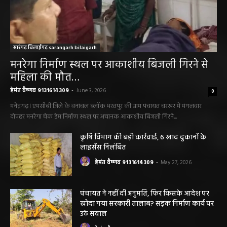
सारंगढ़ बिलाईगढ़ sarangarh bilaigarh
मनरेगा निर्माण स्थल पर आकाशीय बिजली गिरने से
महिला की मौत…
हेमंत वैष्णव 9131614309
-
June 3, 2026
0
मनेंद्रगढ़। एमसीबी जिले के वनांचल ब्लॉक भरतपुर की ग्राम पंचायत चरखर में मंगलवार
दोपहर मनरेगा चेक डेम निर्माण स्थल पर अचानक आकाशीय बिजली गिरने...
कृषि विभाग की बड़ी कार्रवाई, 6 खाद दुकानों के
लाइसेंस निलंबित
हेमंत वैष्णव 9131614309
-
May 27, 2026
पंचायत ने नहीं दी अनुमति, फिर किसके आदेश पर
खोदा गया सरकारी तालाब? सड़क निर्माण कार्य पर