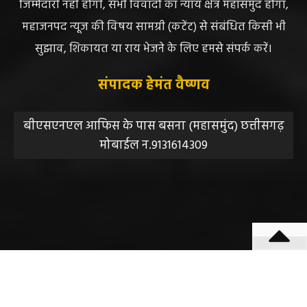
न्यूज या उसके स्वामी, मुद्रक, प्रकाशक, संपादक की कोई भी
जिम्मेदारी नहीं होगी, सभी विवादों का न्याय क्षेत्र महासमुंद होगा,
महाजनपद न्यूज की विषय सामग्री (कटेंट) से संबंधित किसी भी
सुझाव, शिकायत या राय भेजने के लिए हमसे संपर्क करें।
संपादक हेमंत वैष्णव
बीएसएनएल आफिस के पास बसना (महासमुंद) छत्तीसगढ़
मोबाईल न.9131614309