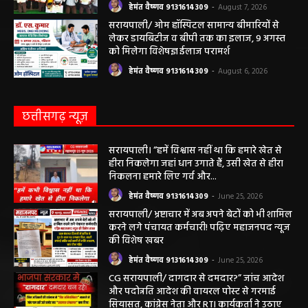
जागरूकता कार्यशाला आयोजित विद्यार्थियों को
तंबाकू के दुष्प्रभावों की दी जानकारी
हेमंत वैष्णव 9131614309
-
August 7, 2026
सरायपाली/ ओम हॉस्पिटल सामान्य बीमारियों से
लेकर डायबिटीज व बीपी तक का इलाज, 9 अगस्त
को मिलेगा विशेषज्ञ ईलाज परामर्श
हेमंत वैष्णव 9131614309
-
August 6, 2026
छत्तीसगढ़ न्यूज़
सरायपाली। “हमें विश्वास नहीं था कि हमारे खेत से
हीरा निकलेगा जहां धान उगाते हैं, उसी खेत से हीरा
निकलना हमारे लिए गर्व और...
हेमंत वैष्णव 9131614309
-
June 25, 2026
सरायपाली/ भ्रष्टाचार में अब अपने बेटों को भी शामिल
करने लगे पंचायत कर्मचारी! पढ़िए महाजनपद न्यूज
की विशेष खबर
हेमंत वैष्णव 9131614309
-
June 25, 2026