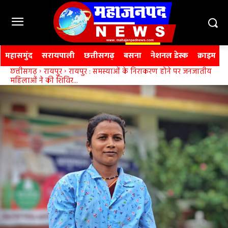
महासमुंद
सरायपाली
छत्तीसगढ़
बसना
नेशनल डेस्क
क्राइम
छत्तीसगढ़
रायपुर
रायपुर : समस्याओं के निराकरण होने पर जनजातीय
महिलाओं ने की शिविर...