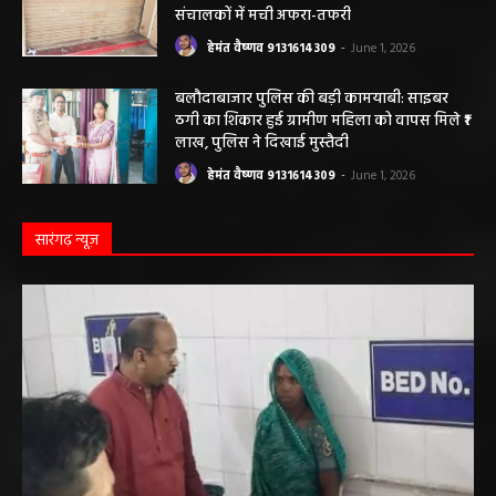
बलौदाबाजार ब्रेकिंग: जिला प्रशासन ने नियमों के
विरुद्ध संचालित क्लीनिक को किया सील, क्लीनिक
संचालकों में मची अफरा-तफरी
हेमंत वैष्णव 9131614309
-
June 1, 2026
बलौदाबाजार पुलिस की बड़ी कामयाबी: साइबर
ठगी का शिकार हुई ग्रामीण महिला को वापस मिले ₹1
लाख, पुलिस ने दिखाई मुस्तैदी
हेमंत वैष्णव 9131614309
-
June 1, 2026
सारंगढ़ न्यूज़