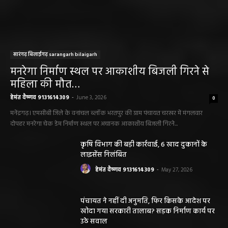
सारंगढ़ बिलाईगढ़ sarangarh bilaigarh
मनरेगा निर्माण स्थल पर आकाशीय बिजली गिरने से
महिला की मौत…
हेमंत वैष्णव 9131614309
-
June 3, 2026
0
मनेंद्रगढ़। एमसीबी जिले के वनांचल ब्लॉक भरतपुर की ग्राम पंचायत चरखर में मंगलवार
दोपहर मनरेगा चेक डेम निर्माण स्थल पर अचानक आकाशीय बिजली गिरने...
कृषि विभाग की बड़ी कार्रवाई, 6 खाद दुकानों के
लाइसेंस निलंबित
हेमंत वैष्णव 9131614309
-
May 27, 2026
पंचायत ने नहीं दी अनुमति, फिर किसके आदेश पर
खोदा गया सरकारी तालाब? सड़क निर्माण कार्य पर
उठे सवाल