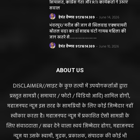
सियासत, कांग्रेस नेता और RTI कार्यकर्ता ने उठाए
सवाल
हेमंत वैष्णव 9131614309
-
June 14, 2026
भंवरपुर/ मरीज की जान से खिलवाड़ एक्सपायरी
बोतल चढ़ा कर डॉ साहब घंटों गायब महिला की
जान खतरे से……………….…..
हेमंत वैष्णव 9131614309
-
June 10, 2026
ABOUT US
DISCLAIMER//साइट के कुछ तत्वों में उपयोगकर्ताओं द्वारा
प्रस्तुत सामग्री ( समाचार / फोटो / विडियो आदि) शामिल होगी,
महाजनपद न्यूज इस तरह के सामग्रियों के लिए कोई जिम्मेदार नहीं
स्वीकार करता है। महाजनपद न्यूज में प्रकाशित ऐसी सामग्री के
लिए संवाददाता / खबर देने वाला स्वयं जिम्मेदार होगा, महाजनपद
न्यूज या उसके स्वामी, मुद्रक, प्रकाशक, संपादक की कोई भी