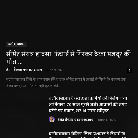
बलौदा बाजार
सीमेंट संयंत्र हादसा: ऊंचाई से गिरकर ठेका मजदूर की
मौत….
हेमंत वैष्णव 9131614309
-
June 9, 2026
0
बलौदाबाजार। जिले के ग्राम रवान स्थित एक सीमेंट संयंत्र में ऊंचाई से गिरने के कारण एक
ठेका मजदूर की मौत हो गई। मृतक की...
बलौदाबाजार के स्वच्छता कर्मियों को मिलेगा नया
आशियाना: 70 साल पुराने जर्जर आवासों की जगह
बनेंगे नए मकान, ₹117.14 लाख स्वीकृत
हेमंत वैष्णव 9131614309
-
June 1, 2026
बलौदाबाजार ब्रेकिंग: जिला प्रशासन ने नियमों के