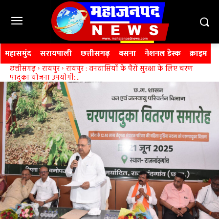
महासमुंद
सरायपाली
छत्तीसगढ़
बसना
नेशनल डेस्क
क्राइम
छत्तीसगढ़
रायपुर
रायपुर : वनवासियों के पैरों सुरक्षा के लिए चरण
पादुका योजना उपयोगी:...