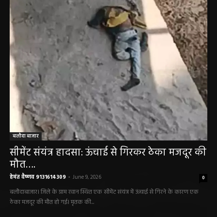
बलौदाबाज़ार न्यूज़
बलौदा बाजार
सीमेंट संयंत्र हादसा: ऊंचाई से गिरकर ठेका मजदूर की
मौत….
हेमंत वैष्णव 9131614309
-
June 9, 2026
0