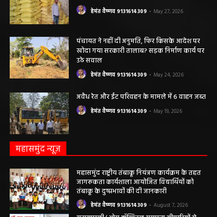
दोपहर मनरेगा चेक डेम निर्माण स्थल पर अचानक आकाशीय बिजली गिरने...
कृषि विभाग की बड़ी कार्रवाई, 6 खाद दुकानों के
लाइसेंस निलंबित
हेमंत वैष्णव 9131614309
-
May 27, 2026
पंचायत ने नहीं दी अनुमति, फिर किसके आदेश पर
खोदा गया सरकारी तालाब? सड़क निर्माण कार्य पर
उठे सवाल
हेमंत वैष्णव 9131614309
-
May 24, 2026
अवैध रेत और ईंट परिवहन के मामले में 6 वाहन जब्त
हेमंत वैष्णव 9131614309
-
May 19, 2026
महासमुंद न्यूज़
महासमुंद राष्ट्रीय तंबाकू नियंत्रण कार्यक्रम के तहत
जागरूकता कार्यशाला आयोजित विद्यार्थियों को