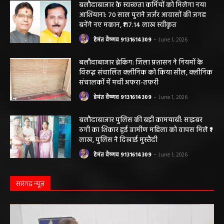
बलौदाबाजार। जिले के ग्राम रवान स्थित एक सीमेंट संयंत्र में ऊंचाई से गिरने के कारण एक
ठेका मजदूर की मौत हो गई। मृतक की...
बलौदाबाजार के स्वच्छता कर्मियों को मिलेगा नया
आशियाना: 70 साल पुराने जर्जर आवासों की जगह
बनेंगे नए मकान, ₹117.14 लाख स्वीकृत
हेमंत वैष्णव 9131614309
-
June 1, 2026
बलौदाबाजार ब्रेकिंग: जिला प्रशासन ने नियमों के
विरुद्ध संचालित क्लीनिक को किया सील, क्लीनिक
संचालकों में मची अफरा-तफरी
हेमंत वैष्णव 9131614309
-
June 1, 2026
बलौदाबाजार पुलिस की बड़ी कामयाबी: साइबर
ठगी का शिकार हुई ग्रामीण महिला को वापस मिले ₹1
लाख, पुलिस ने दिखाई मुस्तैदी
हेमंत वैष्णव 9131614309
-
June 1, 2026
सारंगढ़ न्यूज़