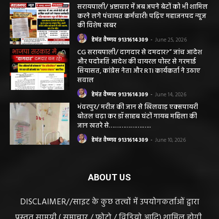
हीरा निकलेगा जहां धान उगाते हैं, उसी खेत से हीरा
निकलना हमारे लिए गर्व और...
हेमंत वैष्णव 9131614309
-
June 25, 2026
सरायपाली/ भ्रष्टाचार में अब अपने बेटों को भी शामिल
करने लगे पंचायत कर्मचारी! पढ़िए महाजनपद न्यूज
की विशेष खबर
हेमंत वैष्णव 9131614309
-
June 25, 2026
CG सरायपाली/ दागदार से दमदार?” जांच आदेश
और पदोन्नति आदेश की वायरल पोस्ट से गरमाई
सियासत, कांग्रेस नेता और RTI कार्यकर्ता ने उठाए
सवाल
हेमंत वैष्णव 9131614309
-
June 14, 2026
भंवरपुर/ मरीज की जान से खिलवाड़ एक्सपायरी
बोतल चढ़ा कर डॉ साहब घंटों गायब महिला की
जान खतरे से……………….…..
हेमंत वैष्णव 9131614309
-
June 10, 2026
ABOUT US