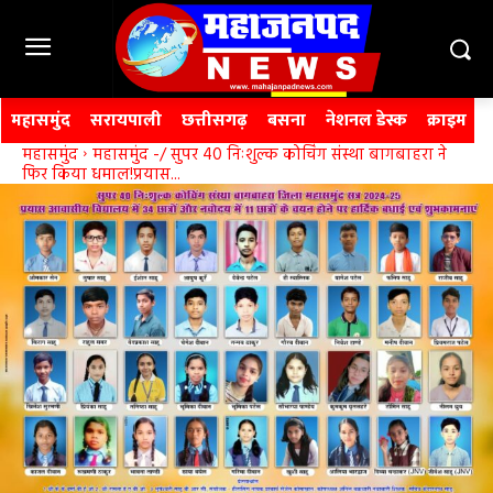
महासमुंद
सरायपाली
छत्तीसगढ़
बसना
नेशनल डेस्क
क्राइम
महासमुंद
महासमुंद -/ सुपर 40 निःशुल्क कोचिंग संस्था बागबाहरा ने
फिर किया धमाल!प्रयास...