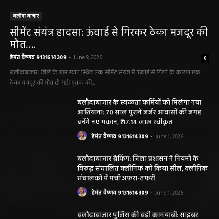
बलौदा बाजार
सीमेंट संयंत्र हादसा: ऊंचाई से गिरकर ठेका मजदूर की
मौत….
हेमंत वैष्णव 9131614309
-
June 9, 2026
0
बलौदाबाजार। जिले के ग्राम रवान स्थित एक सीमेंट संयंत्र में ऊंचाई से गिरने के कारण एक
ठेका मजदूर की मौत हो गई। मृतक की...
बलौदाबाजार के स्वच्छता कर्मियों को मिलेगा नया
आशियाना: 70 साल पुराने जर्जर आवासों की जगह
बनेंगे नए मकान, ₹117.14 लाख स्वीकृत
हेमंत वैष्णव 9131614309
-
June 1, 2026
बलौदाबाजार ब्रेकिंग: जिला प्रशासन ने नियमों के
विरुद्ध संचालित क्लीनिक को किया सील, क्लीनिक
संचालकों में मची अफरा-तफरी
हेमंत वैष्णव 9131614309
-
June 1, 2026
बलौदाबाजार पुलिस की बड़ी कामयाबी: साइबर