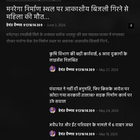
मनरेगा निर्माण स्थल पर आकाशीय बिजली गिरने से
महिला की मौत…
हेमंत वैष्णव 9131614309
-
June 3, 2026
0
मनेंद्रगढ़। एमसीबी जिले के वनांचल ब्लॉक भरतपुर की ग्राम पंचायत चरखर में मंगलवार
दोपहर मनरेगा चेक डेम निर्माण स्थल पर अचानक आकाशीय बिजली गिरने...
कृषि विभाग की बड़ी कार्रवाई, 6 खाद दुकानों के
लाइसेंस निलंबित
हेमंत वैष्णव 9131614309
-
May 27, 2026
पंचायत ने नहीं दी अनुमति, फिर किसके आदेश पर
खोदा गया सरकारी तालाब? सड़क निर्माण कार्य पर
उठे सवाल
हेमंत वैष्णव 9131614309
-
May 24, 2026
अवैध रेत और ईंट परिवहन के मामले में 6 वाहन जब्त
हेमंत वैष्णव 9131614309
-
May 19, 2026