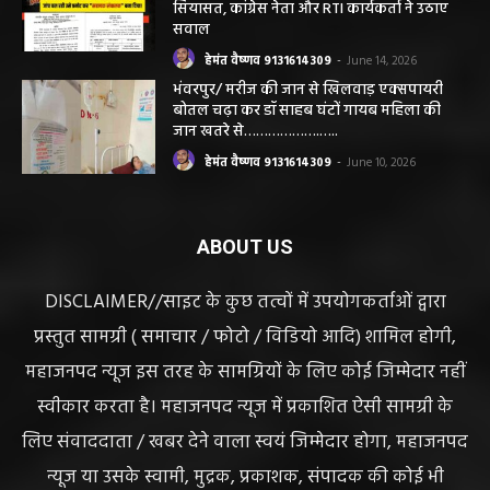
CG सरायपाली/ दागदार से दमदार?” जांच आदेश
और पदोन्नति आदेश की वायरल पोस्ट से गरमाई
सियासत, कांग्रेस नेता और RTI कार्यकर्ता ने उठाए
सवाल
हेमंत वैष्णव 9131614309
-
June 14, 2026
भंवरपुर/ मरीज की जान से खिलवाड़ एक्सपायरी
बोतल चढ़ा कर डॉ साहब घंटों गायब महिला की
जान खतरे से……………….…..
हेमंत वैष्णव 9131614309
-
June 10, 2026
ABOUT US
DISCLAIMER//साइट के कुछ तत्वों में उपयोगकर्ताओं द्वारा
प्रस्तुत सामग्री ( समाचार / फोटो / विडियो आदि) शामिल होगी,
महाजनपद न्यूज इस तरह के सामग्रियों के लिए कोई जिम्मेदार नहीं
स्वीकार करता है। महाजनपद न्यूज में प्रकाशित ऐसी सामग्री के