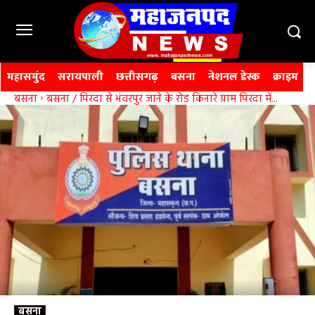
महासमुंद
सरायपाली
छत्तीसगढ़
बसना
नेशनल डेस्क
क्राइम
बसना
बसना / पिरदा से भंवरपुर जाने के रोड किनारे ग्राम पिरदा में...
बसना