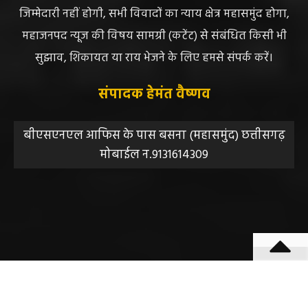
लिए संवाददाता / खबर देने वाला स्वयं जिम्मेदार होगा, महाजनपद
न्यूज या उसके स्वामी, मुद्रक, प्रकाशक, संपादक की कोई भी
जिम्मेदारी नहीं होगी, सभी विवादों का न्याय क्षेत्र महासमुंद होगा,
महाजनपद न्यूज की विषय सामग्री (कटेंट) से संबंधित किसी भी
सुझाव, शिकायत या राय भेजने के लिए हमसे संपर्क करें।
संपादक हेमंत वैष्णव
बीएसएनएल आफिस के पास बसना (महासमुंद) छत्तीसगढ़
मोबाईल न.9131614309