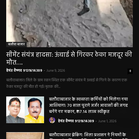
बलौदा बाजार
सीमेंट संयंत्र हादसा: ऊंचाई से गिरकर ठेका मजदूर की
मौत….
हेमंत वैष्णव 9131614309
-
June 9, 2026
0
बलौदाबाजार। जिले के ग्राम रवान स्थित एक सीमेंट संयंत्र में ऊंचाई से गिरने के कारण एक
ठेका मजदूर की मौत हो गई। मृतक की...
बलौदाबाजार के स्वच्छता कर्मियों को मिलेगा नया
आशियाना: 70 साल पुराने जर्जर आवासों की जगह
बनेंगे नए मकान, ₹117.14 लाख स्वीकृत
हेमंत वैष्णव 9131614309
-
June 1, 2026