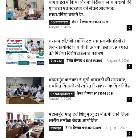
महासमुंद खाद्य सुरक्षा विभाग द्वारा पिथौरा एवं
बागबाहरा में किया औचक निरीक्षण खाद्य पदार्थों की
गुणवत्ता एवं स्वच्छता को लेकर आवश्यक
सावधानियां बरतने के...
हेमंत वैष्णव 9131614309
-
CG बागबाहरा
August 7, 2026
0
सरायपाली/ ओम हॉस्पिटल सामान्य बीमारियों से
लेकर डायबिटीज व बीपी तक का इलाज, 9 अगस्त
को मिलेगा विशेषज्ञ ईलाज परामर्श
हेमंत वैष्णव 9131614309
-
August 6, 2026
हेल्थ प्लस
0
महासमुंद कलेक्टर ने सुनी आमजनों की समस्याएं,
संबंधित विभागों को त्वरित निराकरण के दिए निर्देश
हेमंत वैष्णव 9131614309
-
Uncategorized
August 4, 2026
0
महासमुंद मातृ एवं शिशु मृत्यु दर में कमी लाने जिला
स्तरीय समीक्षा बैठक आयोजित