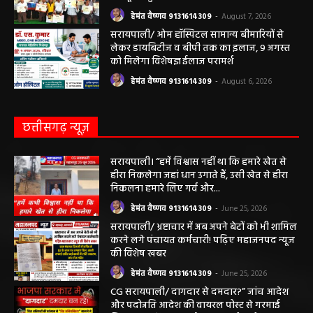
महासमुंद राष्ट्रीय तंबाकू नियंत्रण कार्यक्रम के तहत
जागरूकता कार्यशाला आयोजित विद्यार्थियों को
तंबाकू के दुष्प्रभावों की दी जानकारी
हेमंत वैष्णव 9131614309
-
August 7, 2026
सरायपाली/ ओम हॉस्पिटल सामान्य बीमारियों से
लेकर डायबिटीज व बीपी तक का इलाज, 9 अगस्त
को मिलेगा विशेषज्ञ ईलाज परामर्श
हेमंत वैष्णव 9131614309
-
August 6, 2026
छत्तीसगढ़ न्यूज़
सरायपाली। “हमें विश्वास नहीं था कि हमारे खेत से
हीरा निकलेगा जहां धान उगाते हैं, उसी खेत से हीरा
निकलना हमारे लिए गर्व और...
हेमंत वैष्णव 9131614309
-
June 25, 2026
सरायपाली/ भ्रष्टाचार में अब अपने बेटों को भी शामिल
करने लगे पंचायत कर्मचारी! पढ़िए महाजनपद न्यूज
की विशेष खबर
हेमंत वैष्णव 9131614309
-
June 25, 2026