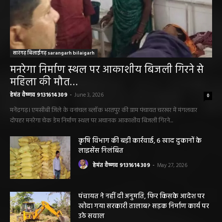
सारंगढ़ बिलाईगढ़ sarangarh bilaigarh
मनरेगा निर्माण स्थल पर आकाशीय बिजली गिरने से
महिला की मौत…
हेमंत वैष्णव 9131614309
-
June 3, 2026
0
मनेंद्रगढ़। एमसीबी जिले के वनांचल ब्लॉक भरतपुर की ग्राम पंचायत चरखर में मंगलवार
दोपहर मनरेगा चेक डेम निर्माण स्थल पर अचानक आकाशीय बिजली गिरने...
कृषि विभाग की बड़ी कार्रवाई, 6 खाद दुकानों के
लाइसेंस निलंबित
हेमंत वैष्णव 9131614309
-
May 27, 2026
पंचायत ने नहीं दी अनुमति, फिर किसके आदेश पर