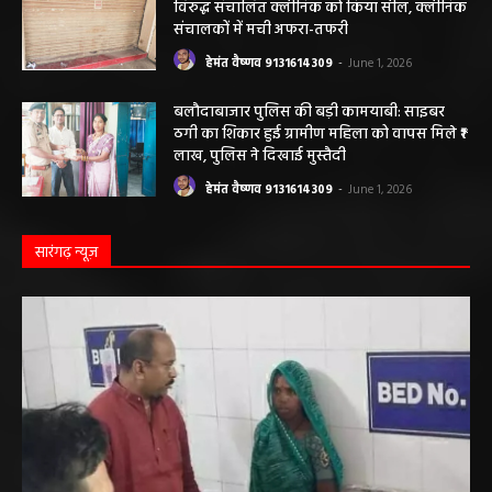
बलौदाबाजार ब्रेकिंग: जिला प्रशासन ने नियमों के
विरुद्ध संचालित क्लीनिक को किया सील, क्लीनिक
संचालकों में मची अफरा-तफरी
हेमंत वैष्णव 9131614309
-
June 1, 2026
बलौदाबाजार पुलिस की बड़ी कामयाबी: साइबर
ठगी का शिकार हुई ग्रामीण महिला को वापस मिले ₹1
लाख, पुलिस ने दिखाई मुस्तैदी
हेमंत वैष्णव 9131614309
-
June 1, 2026
सारंगढ़ न्यूज़