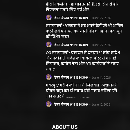
हीरा निकलेगा जहां धान उगाते हैं, उसी खेत से हीरा
निकलना हमारे लिए गर्व और...
हेमंत वैष्णव 9131614309
-
June 25, 2026
सरायपाली/ भ्रष्टाचार में अब अपने बेटों को भी शामिल
करने लगे पंचायत कर्मचारी! पढ़िए महाजनपद न्यूज
की विशेष खबर
हेमंत वैष्णव 9131614309
-
June 25, 2026
CG सरायपाली/ दागदार से दमदार?” जांच आदेश
और पदोन्नति आदेश की वायरल पोस्ट से गरमाई
सियासत, कांग्रेस नेता और RTI कार्यकर्ता ने उठाए
सवाल
हेमंत वैष्णव 9131614309
-
June 14, 2026
भंवरपुर/ मरीज की जान से खिलवाड़ एक्सपायरी
बोतल चढ़ा कर डॉ साहब घंटों गायब महिला की
जान खतरे से……………….…..
हेमंत वैष्णव 9131614309
-
June 10, 2026
ABOUT US