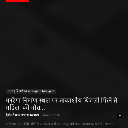
सारंगढ़ बिलाईगढ़ sarangarh bilaigarh
मनरेगा निर्माण स्थल पर आकाशीय बिजली गिरने से
महिला की मौत…
हेमंत वैष्णव 9131614309
-
June 3, 2026
0
मनेंद्रगढ़। एमसीबी जिले के वनांचल ब्लॉक भरतपुर की ग्राम पंचायत चरखर में मंगलवार