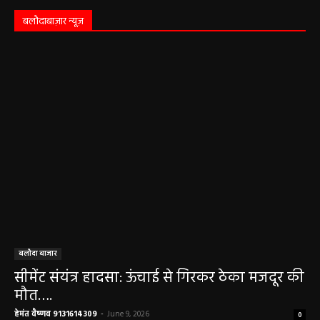
बलौदाबाज़ार न्यूज़
बलौदा बाजार
सीमेंट संयंत्र हादसा: ऊंचाई से गिरकर ठेका मजदूर की
मौत….
हेमंत वैष्णव 9131614309
-
June 9, 2026
0