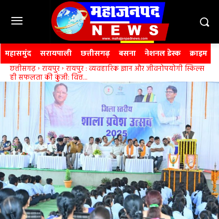
महासमुंद
सरायपाली
छत्तीसगढ़
बसना
नेशनल डेस्क
क्राइम
छत्तीसगढ़
रायपुर
रायपुर : व्यवहारिक ज्ञान और जीवनोपयोगी स्किल्स
ही सफलता की कुंजी: वित्त...