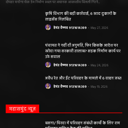
दोपहर मनरेगा चेक डेम निर्माण स्थल पर अचानक आकाशीय बिजली गिरने...
कृषि विभाग की बड़ी कार्रवाई, 6 खाद दुकानों के
लाइसेंस निलंबित
हेमंत वैष्णव 9131614309
-
May 27, 2026
पंचायत ने नहीं दी अनुमति, फिर किसके आदेश पर
खोदा गया सरकारी तालाब? सड़क निर्माण कार्य पर
उठे सवाल
हेमंत वैष्णव 9131614309
-
May 24, 2026
अवैध रेत और ईंट परिवहन के मामले में 6 वाहन जब्त
हेमंत वैष्णव 9131614309
-
May 19, 2026
महासमुंद न्यूज़
बसना/ पिरदा में परिवहन संबंधी कार्यों के लिए राम