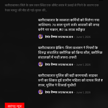
बलौदाबाजार। जिले के ग्राम रवान स्थित एक सीमेंट संयंत्र में ऊंचाई से गिरने के कारण एक
ठेका मजदूर की मौत हो गई। मृतक की...
बलौदाबाजार के स्वच्छता कर्मियों को मिलेगा नया
आशियाना: 70 साल पुराने जर्जर आवासों की जगह
बनेंगे नए मकान, ₹117.14 लाख स्वीकृत
हेमंत वैष्णव 9131614309
-
June 1, 2026
बलौदाबाजार ब्रेकिंग: जिला प्रशासन ने नियमों के
विरुद्ध संचालित क्लीनिक को किया सील, क्लीनिक
संचालकों में मची अफरा-तफरी
हेमंत वैष्णव 9131614309
-
June 1, 2026
बलौदाबाजार पुलिस की बड़ी कामयाबी: साइबर
ठगी का शिकार हुई ग्रामीण महिला को वापस मिले ₹1
लाख, पुलिस ने दिखाई मुस्तैदी
हेमंत वैष्णव 9131614309
-
June 1, 2026
सारंगढ़ न्यूज़