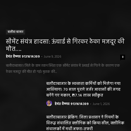
बलौदा बाजार
सीमेंट संयंत्र हादसा: ऊंचाई से गिरकर ठेका मजदूर की
मौत….
हेमंत वैष्णव 9131614309
-
June 9, 2026
0
बलौदाबाजार। जिले के ग्राम रवान स्थित एक सीमेंट संयंत्र में ऊंचाई से गिरने के कारण एक
ठेका मजदूर की मौत हो गई। मृतक की...
बलौदाबाजार के स्वच्छता कर्मियों को मिलेगा नया
आशियाना: 70 साल पुराने जर्जर आवासों की जगह
बनेंगे नए मकान, ₹117.14 लाख स्वीकृत
हेमंत वैष्णव 9131614309
-
June 1, 2026
बलौदाबाजार ब्रेकिंग: जिला प्रशासन ने नियमों के
विरुद्ध संचालित क्लीनिक को किया सील, क्लीनिक