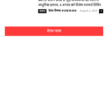
बसना/ संतान प्राप्ति से जुड़ी समस्याओं का मिलेगा
आधुनिक इलाज, 4 अगस्त को विशेष परामर्श शिविर
हेमंत वैष्णव 9131614309
-
August 2, 2026
बसना
0
हेल्थ प्लस