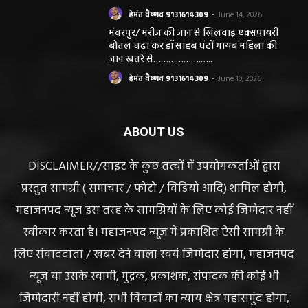
सवाल
हेमंत वैष्णव 9131614309
-
June 14, 2026
भंवरपुर/ मरीज की जान से खिलवाड़ एक्सपायरी
बोतल चढ़ा कर डॉ साहब घंटों गायब महिला की
जान खतरे से……………….…..
हेमंत वैष्णव 9131614309
-
June 10, 2026
ABOUT US
DISCLAIMER//साइट के कुछ तत्वों में उपयोगकर्ताओं द्वारा
प्रस्तुत सामग्री ( समाचार / फोटो / विडियो आदि) शामिल होगी,
महाजनपद न्यूज इस तरह के सामग्रियों के लिए कोई जिम्मेदार नहीं
स्वीकार करता है। महाजनपद न्यूज में प्रकाशित ऐसी सामग्री के
लिए संवाददाता / खबर देने वाला स्वयं जिम्मेदार होगा, महाजनपद
न्यूज या उसके स्वामी, मुद्रक, प्रकाशक, संपादक की कोई भी