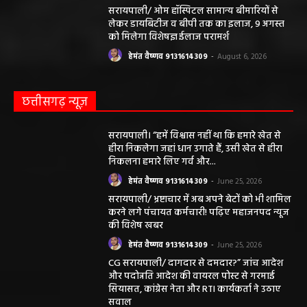
हेमंत वैष्णव 9131614309
-
August 7, 2026
सरायपाली/ ओम हॉस्पिटल सामान्य बीमारियों से
लेकर डायबिटीज व बीपी तक का इलाज, 9 अगस्त
को मिलेगा विशेषज्ञ ईलाज परामर्श
हेमंत वैष्णव 9131614309
-
August 6, 2026
छत्तीसगढ़ न्यूज़
सरायपाली। “हमें विश्वास नहीं था कि हमारे खेत से
हीरा निकलेगा जहां धान उगाते हैं, उसी खेत से हीरा
निकलना हमारे लिए गर्व और...
हेमंत वैष्णव 9131614309
-
June 25, 2026
सरायपाली/ भ्रष्टाचार में अब अपने बेटों को भी शामिल
करने लगे पंचायत कर्मचारी! पढ़िए महाजनपद न्यूज
की विशेष खबर
हेमंत वैष्णव 9131614309
-
June 25, 2026
CG सरायपाली/ दागदार से दमदार?” जांच आदेश
और पदोन्नति आदेश की वायरल पोस्ट से गरमाई
सियासत, कांग्रेस नेता और RTI कार्यकर्ता ने उठाए