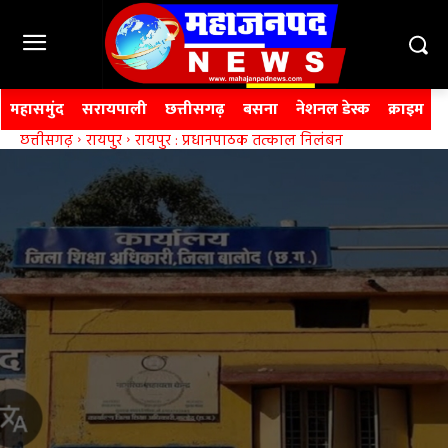
महासमुंद
सरायपाली
छत्तीसगढ़
बसना
नेशनल डेस्क
क्राइम
छत्तीसगढ़
रायपुर
रायपुर : प्रधानपाठक तत्काल निलंबन