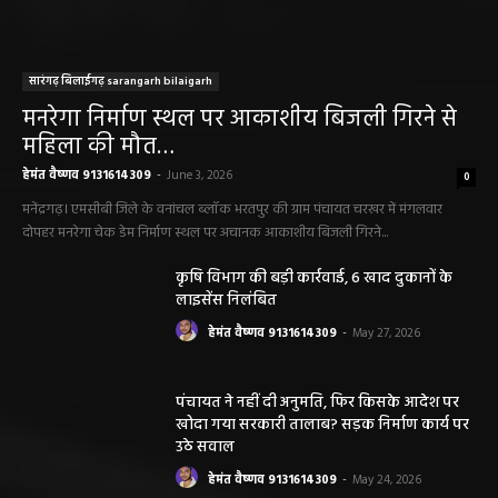
सारंगढ़ बिलाईगढ़ sarangarh bilaigarh
मनरेगा निर्माण स्थल पर आकाशीय बिजली गिरने से
महिला की मौत…
हेमंत वैष्णव 9131614309
-
June 3, 2026
0
मनेंद्रगढ़। एमसीबी जिले के वनांचल ब्लॉक भरतपुर की ग्राम पंचायत चरखर में मंगलवार
दोपहर मनरेगा चेक डेम निर्माण स्थल पर अचानक आकाशीय बिजली गिरने...
कृषि विभाग की बड़ी कार्रवाई, 6 खाद दुकानों के
लाइसेंस निलंबित
हेमंत वैष्णव 9131614309
-
May 27, 2026
पंचायत ने नहीं दी अनुमति, फिर किसके आदेश पर
खोदा गया सरकारी तालाब? सड़क निर्माण कार्य पर
उठे सवाल