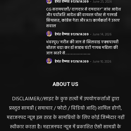
CG सरायपाली/ दागदार से दमदार?” जांच आदेश
और पदोन्नति आदेश की वायरल पोस्ट से गरमाई
सियासत, कांग्रेस नेता और RTI कार्यकर्ता ने उठाए
सवाल
हेमंत वैष्णव 9131614309
-
June 14, 2026
भंवरपुर/ मरीज की जान से खिलवाड़ एक्सपायरी
बोतल चढ़ा कर डॉ साहब घंटों गायब महिला की
जान खतरे से……………….…..
हेमंत वैष्णव 9131614309
-
June 10, 2026
ABOUT US
DISCLAIMER//साइट के कुछ तत्वों में उपयोगकर्ताओं द्वारा
प्रस्तुत सामग्री ( समाचार / फोटो / विडियो आदि) शामिल होगी,
महाजनपद न्यूज इस तरह के सामग्रियों के लिए कोई जिम्मेदार नहीं
स्वीकार करता है। महाजनपद न्यूज में प्रकाशित ऐसी सामग्री के
लिए संवाददाता / खबर देने वाला स्वयं जिम्मेदार होगा, महाजनपद