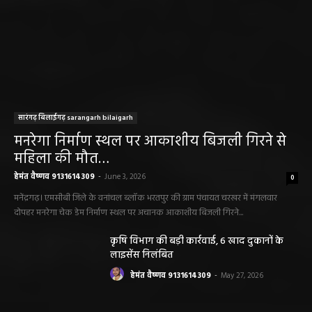
सारंगढ़ बिलाईगढ़ sarangarh bilaigarh
मनरेगा निर्माण स्थल पर आकाशीय बिजली गिरने से
महिला की मौत…
हेमंत वैष्णव 9131614309
-
June 3, 2026
0
मनेंद्रगढ़। एमसीबी जिले के वनांचल ब्लॉक भरतपुर की ग्राम पंचायत चरखर में मंगलवार
दोपहर मनरेगा चेक डेम निर्माण स्थल पर अचानक आकाशीय बिजली गिरने...
कृषि विभाग की बड़ी कार्रवाई, 6 खाद दुकानों के
लाइसेंस निलंबित
हेमंत वैष्णव 9131614309
-
May 27, 2026
पंचायत ने नहीं दी अनुमति, फिर किसके आदेश पर