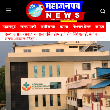
महासमुंद
सरायपाली
छत्तीसगढ़
बसना
नेशनल डेस्क
क्राइम
हेल्थ प्लस
बसना/ अग्रवाल नर्सिंग होम हड्डी रोग विशेषज्ञ डॉ. संदीप
सराफ अग्रवाल 27जून...