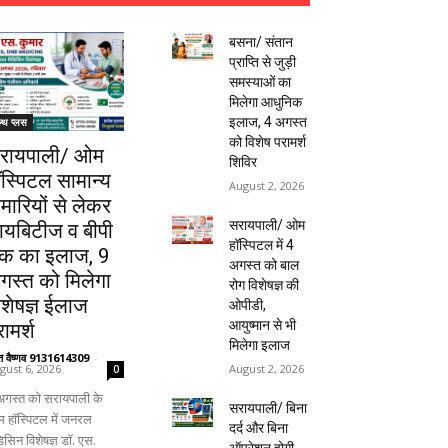
बसना/ संतान
प्राप्ति से जुड़ी
समस्याओं का
मिलेगा आधुनिक
इलाज, 4 अगस्त
ल्थ प्लस
को विशेष परामर्श
रायपाली/ ओम
शिविर
ॉस्पिटल सामान्य
August 2, 2026
ीमारियों से लेकर
सरायपाली/ ओम
ायबिटीज व बीपी
हॉस्पिटल में 4
क का इलाज, 9
अगस्त को बाल
गस्त को मिलेगा
रोग विशेषज्ञ की
िशेषज्ञ ईलाज
ओपीडी,
आयुष्मान से भी
ामर्श
मिलेगा इलाज
ंत वैष्णव 9131614309
-
August 2, 2026
gust 6, 2026
0
अगस्त को सरायपाली के
सरायपाली/ बिना
 हॉस्पिटल में जनरल
दर्द और बिना
िसिन विशेषज्ञ डॉ. एस.
ऑपरेशन होगी