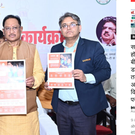
हे
स
ह
ब
ड
त
अ
व
पर
हेम
Au
9 
ओम
मेड