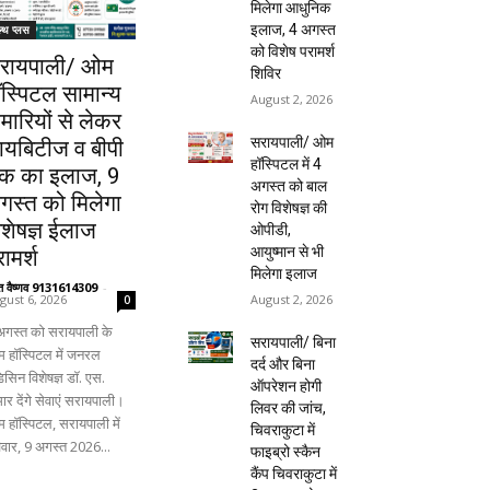
मिलेगा आधुनिक
इलाज, 4 अगस्त
ल्थ प्लस
को विशेष परामर्श
रायपाली/ ओम
शिविर
ॉस्पिटल सामान्य
August 2, 2026
ीमारियों से लेकर
सरायपाली/ ओम
ायबिटीज व बीपी
हॉस्पिटल में 4
क का इलाज, 9
अगस्त को बाल
गस्त को मिलेगा
रोग विशेषज्ञ की
िशेषज्ञ ईलाज
ओपीडी,
आयुष्मान से भी
ामर्श
मिलेगा इलाज
ंत वैष्णव 9131614309
-
August 2, 2026
gust 6, 2026
0
अगस्त को सरायपाली के
सरायपाली/ बिना
 हॉस्पिटल में जनरल
दर्द और बिना
िसिन विशेषज्ञ डॉ. एस.
ऑपरेशन होगी
ार देंगे सेवाएं सरायपाली।
लिवर की जांच,
 हॉस्पिटल, सरायपाली में
चिवराकुटा में
िवार, 9 अगस्त 2026...
फाइब्रो स्कैन
कैंप चिवराकुटा में