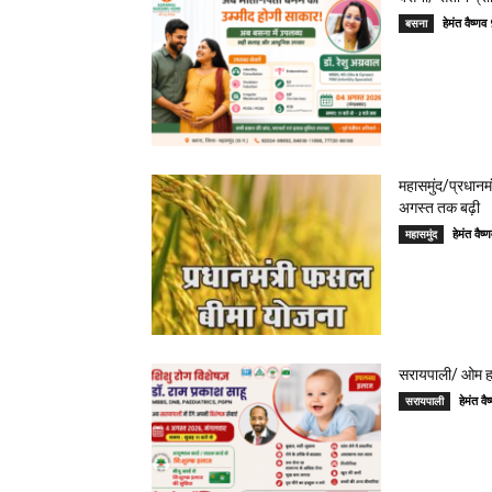
हेमंत वैष्
बसना
महासमुंद/प्रधान
अगस्त तक बढ़ी
हेमंत वै
महासमुंद
सरायपाली/ ओम हॉस
हेमंत 
सरायपाली