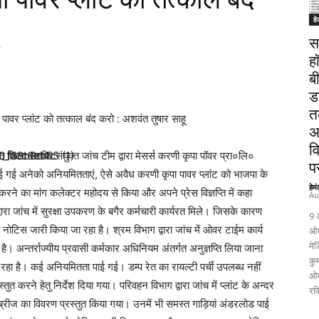
हे
स
ह
ब
ड
त
पावर प्लांट को तत्काल बंद करो : अशवंत तुषार साहू
अ
व
 जिला स्तरीय संयुक्त जांच टीम द्वारा मेसर्स करणी कृपा पॉवर प्रा०लि०
पर
रा पाई गई अनेको अनियमितताएं, ऐसे अवैध करणी कृपा पावर प्लांट को भाजपा के
हेम
ने का मांग कलेक्टर महोदय से किया और अपने प्रेस विज्ञप्ति में कहा
Au
 द्वारा जांच में सुरक्षा उपकरण के बगैर कर्मचारी कार्यरत मिले। जिसके कारण
9 
नोटिस जारी किया जा रहा है। श्रम विभाग द्वारा जांच में ओवर टाईम कार्य
ओम
मेड
ै। अन्तर्राज्यीय प्रवासी कर्मकार अधिनियम अंतर्गत अनुज्ञप्ति लिया जाना
कुम
 रहा है। कई अनियमितता पाई गई। डम्प रेत का रायल्टी पर्ची उपलब्ध नहीं
ओम
त करने हेतु निर्देश दिया गया। परिवहन विभाग द्वारा जांच में प्लांट के अन्दर
रव
ब्रीज का विवरण प्रस्तुत किया गया। उनमें भी समस्त गाड़ियां अंडरलोड पाई