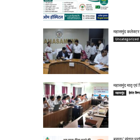
महासमुंद कलेक्टर 
Uncategorized
महासमुंद मातृ एवं
हेमंत वै
महासमुंद
बसना/ संतान प्रा