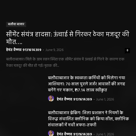
बलौदा बाजार
सीमेंट संयंत्र हादसा: ऊंचाई से गिरकर ठेका मजदूर की
मौत….
हेमंत वैष्णव 9131614309
-
June 9, 2026
0
बलौदाबाजार। जिले के ग्राम रवान स्थित एक सीमेंट संयंत्र में ऊंचाई से गिरने के कारण एक
ठेका मजदूर की मौत हो गई। मृतक की...
बलौदाबाजार के स्वच्छता कर्मियों को मिलेगा नया
आशियाना: 70 साल पुराने जर्जर आवासों की जगह
बनेंगे नए मकान, ₹117.14 लाख स्वीकृत
हेमंत वैष्णव 9131614309
-
June 1, 2026
बलौदाबाजार ब्रेकिंग: जिला प्रशासन ने नियमों के
विरुद्ध संचालित क्लीनिक को किया सील, क्लीनिक
संचालकों में मची अफरा-तफरी
हेमंत वैष्णव 9131614309
-
June 1, 2026