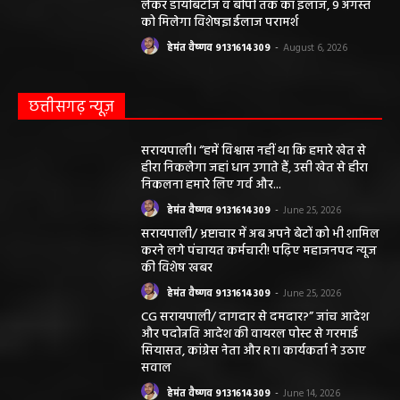
लेकर डायबिटीज व बीपी तक का इलाज, 9 अगस्त
को मिलेगा विशेषज्ञ ईलाज परामर्श
हेमंत वैष्णव 9131614309
-
August 6, 2026
छत्तीसगढ़ न्यूज़
सरायपाली। “हमें विश्वास नहीं था कि हमारे खेत से
हीरा निकलेगा जहां धान उगाते हैं, उसी खेत से हीरा
निकलना हमारे लिए गर्व और...
हेमंत वैष्णव 9131614309
-
June 25, 2026
सरायपाली/ भ्रष्टाचार में अब अपने बेटों को भी शामिल
करने लगे पंचायत कर्मचारी! पढ़िए महाजनपद न्यूज
की विशेष खबर
हेमंत वैष्णव 9131614309
-
June 25, 2026
CG सरायपाली/ दागदार से दमदार?” जांच आदेश
और पदोन्नति आदेश की वायरल पोस्ट से गरमाई
सियासत, कांग्रेस नेता और RTI कार्यकर्ता ने उठाए
सवाल
हेमंत वैष्णव 9131614309
-
June 14, 2026