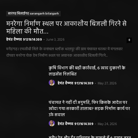
सारंगढ़ बिलाईगढ़ sarangarh bilaigarh
मनरेगा निर्माण स्थल पर आकाशीय बिजली गिरने से
महिला की मौत…
हेमंत वैष्णव 9131614309
-
June 3, 2026
0
मनेंद्रगढ़। एमसीबी जिले के वनांचल ब्लॉक भरतपुर की ग्राम पंचायत चरखर में मंगलवार
दोपहर मनरेगा चेक डेम निर्माण स्थल पर अचानक आकाशीय बिजली गिरने...
कृषि विभाग की बड़ी कार्रवाई, 6 खाद दुकानों के
लाइसेंस निलंबित
हेमंत वैष्णव 9131614309
-
May 27, 2026
पंचायत ने नहीं दी अनुमति, फिर किसके आदेश पर
खोदा गया सरकारी तालाब? सड़क निर्माण कार्य पर
उठे सवाल
हेमंत वैष्णव 9131614309
-
May 24, 2026