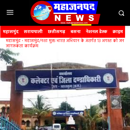
महासमुंद
सरायपाली
छत्तीसगढ़
बसना
नेशनल डेस्क
क्राइम
महासमुंद
महासमुंद/नशा मुक्त भारत अभियान के अंतर्गत 13 अगस्त को जन
जागरूकता कार्यक्रम