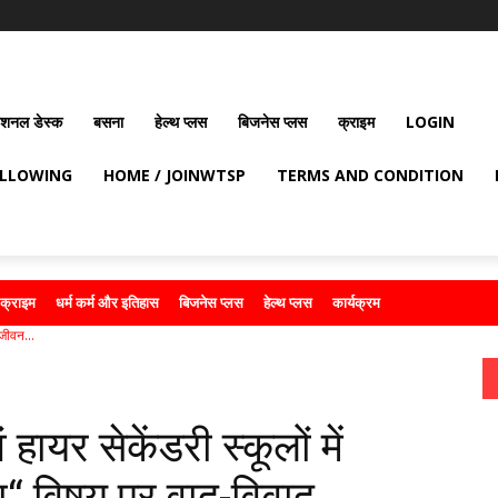
ेशनल डेस्क
बसना
हेल्थ प्लस
बिजनेस प्लस
क्राइम
LOGIN
OLLOWING
HOME / JOINWTSP
TERMS AND CONDITION
क्राइम
धर्म कर्म और इतिहास
बिजनेस प्लस
हेल्थ प्लस
कार्यक्रम
 जीवन...
हायर सेकेंडरी स्कूलों में
ा‘‘ विषय पर वाद-विवाद