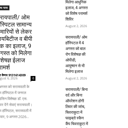
मिलेगा आधुनिक
इलाज, 4 अगस्त
ल्थ प्लस
को विशेष परामर्श
रायपाली/ ओम
शिविर
ॉस्पिटल सामान्य
August 2, 2026
ीमारियों से लेकर
सरायपाली/ ओम
ायबिटीज व बीपी
हॉस्पिटल में 4
क का इलाज, 9
अगस्त को बाल
गस्त को मिलेगा
रोग विशेषज्ञ की
िशेषज्ञ ईलाज
ओपीडी,
आयुष्मान से भी
ामर्श
मिलेगा इलाज
ंत वैष्णव 9131614309
-
August 2, 2026
gust 6, 2026
0
अगस्त को सरायपाली के
सरायपाली/ बिना
 हॉस्पिटल में जनरल
दर्द और बिना
िसिन विशेषज्ञ डॉ. एस.
ऑपरेशन होगी
ार देंगे सेवाएं सरायपाली।
लिवर की जांच,
 हॉस्पिटल, सरायपाली में
चिवराकुटा में
िवार, 9 अगस्त 2026...
फाइब्रो स्कैन
कैंप चिवराकुटा में