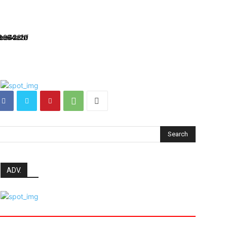
Search
ADV.