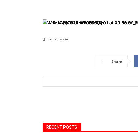
post views
47
Share
RECENT POSTS