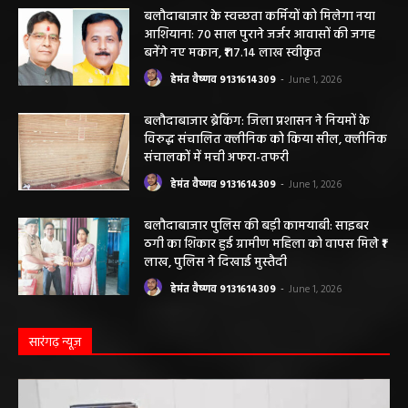
मौत….
हेमंत वैष्णव 9131614309
-
June 9, 2026
0
बलौदाबाजार। जिले के ग्राम रवान स्थित एक सीमेंट संयंत्र में ऊंचाई से गिरने के कारण एक
ठेका मजदूर की मौत हो गई। मृतक की...
बलौदाबाजार के स्वच्छता कर्मियों को मिलेगा नया
आशियाना: 70 साल पुराने जर्जर आवासों की जगह
बनेंगे नए मकान, ₹117.14 लाख स्वीकृत
हेमंत वैष्णव 9131614309
-
June 1, 2026
बलौदाबाजार ब्रेकिंग: जिला प्रशासन ने नियमों के
विरुद्ध संचालित क्लीनिक को किया सील, क्लीनिक
संचालकों में मची अफरा-तफरी
हेमंत वैष्णव 9131614309
-
June 1, 2026
बलौदाबाजार पुलिस की बड़ी कामयाबी: साइबर
ठगी का शिकार हुई ग्रामीण महिला को वापस मिले ₹1
लाख, पुलिस ने दिखाई मुस्तैदी
हेमंत वैष्णव 9131614309
-
June 1, 2026