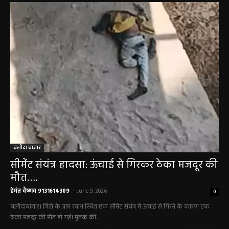
बलौदाबाज़ार न्यूज़
बलौदा बाजार
सीमेंट संयंत्र हादसा: ऊंचाई से गिरकर ठेका मजदूर की