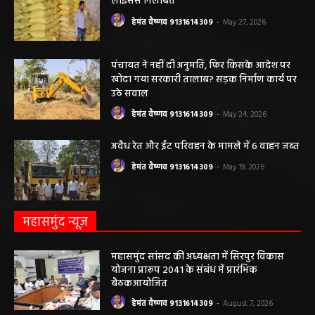
मनेंद्रगढ़। एमसीबी जिले के वनांचल ब्लॉक भरतपुर की ग्राम पंचायत चरखर में मंगलवार
दोपहर मनरेगा चेक डेम निर्माण स्थल पर अचानक आकाशीय बिजली गिरने...
कृषि विभाग की बड़ी कार्रवाई, 6 खाद दुकानों के
लाइसेंस निलंबित
हेमंत वैष्णव 9131614309
-
May 27, 2026
पंचायत ने नहीं दी अनुमति, फिर किसके आदेश पर
खोदा गया सरकारी तालाब? सड़क निर्माण कार्य पर
उठे सवाल
हेमंत वैष्णव 9131614309
-
May 24, 2026
अवैध रेत और ईंट परिवहन के मामले में 6 वाहन जब्त
हेमंत वैष्णव 9131614309
-
May 19, 2026
महासमुंद न्यूज़