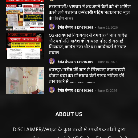
सरायपाली। “हमें विश्वास नहीं था कि हमारे खेत से
हीरा निकलेगा जहां धान उगाते हैं, उसी खेत से हीरा
निकलना हमारे लिए गर्व और...
हेमंत वैष्णव 9131614309
-
June 25, 2026
सरायपाली/ भ्रष्टाचार में अब अपने बेटों को भी शामिल
करने लगे पंचायत कर्मचारी! पढ़िए महाजनपद न्यूज
की विशेष खबर
हेमंत वैष्णव 9131614309
-
June 25, 2026
CG सरायपाली/ दागदार से दमदार?” जांच आदेश
और पदोन्नति आदेश की वायरल पोस्ट से गरमाई
सियासत, कांग्रेस नेता और RTI कार्यकर्ता ने उठाए
सवाल
हेमंत वैष्णव 9131614309
-
June 14, 2026
भंवरपुर/ मरीज की जान से खिलवाड़ एक्सपायरी
बोतल चढ़ा कर डॉ साहब घंटों गायब महिला की
जान खतरे से……………….…..
हेमंत वैष्णव 9131614309
-
June 10, 2026