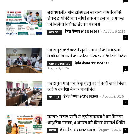
बागबाहरा में किया औचक निरीक्षण खाद्य पदार्थों की
गुणवत्ता एवं स्वच्छता को लेकर आवश्यक
सावधानियां बरतने के...
हेमंत वैष्णव 9131614309
-
CG बागबाहरा
August 7, 2026
0
सरायपाली/ ओम हॉस्पिटल सामान्य बीमारियों से
लेकर डायबिटीज व बीपी तक का इलाज, 9 अगस्त
को मिलेगा विशेषज्ञ ईलाज परामर्श
हेमंत वैष्णव 9131614309
-
August 6, 2026
हेल्थ प्लस
0
महासमुंद कलेक्टर ने सुनी आमजनों की समस्याएं,
संबंधित विभागों को त्वरित निराकरण के दिए निर्देश
हेमंत वैष्णव 9131614309
-
Uncategorized
August 4, 2026
0
महासमुंद मातृ एवं शिशु मृत्यु दर में कमी लाने जिला
स्तरीय समीक्षा बैठक आयोजित
हेमंत वैष्णव 9131614309
-
August 3, 2026
महासमुंद
0