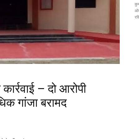
कुम
ओम
रव
 कार्रवाई – दो आरोपी
धिक गांजा बरामद