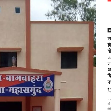
हे
स
ह
ब
ड
त
अ
व
पर
हेम
Au
9 
ओम
मेड