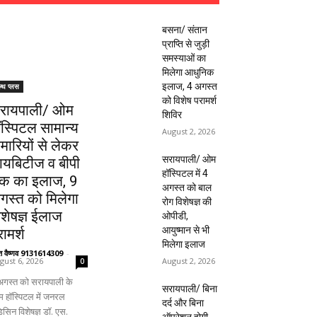
बसना/ संतान
प्राप्ति से जुड़ी
समस्याओं का
मिलेगा आधुनिक
इलाज, 4 अगस्त
ल्थ प्लस
को विशेष परामर्श
रायपाली/ ओम
शिविर
ॉस्पिटल सामान्य
August 2, 2026
ीमारियों से लेकर
सरायपाली/ ओम
ायबिटीज व बीपी
हॉस्पिटल में 4
क का इलाज, 9
अगस्त को बाल
गस्त को मिलेगा
रोग विशेषज्ञ की
िशेषज्ञ ईलाज
ओपीडी,
आयुष्मान से भी
ामर्श
मिलेगा इलाज
ंत वैष्णव 9131614309
-
August 2, 2026
gust 6, 2026
0
अगस्त को सरायपाली के
सरायपाली/ बिना
 हॉस्पिटल में जनरल
दर्द और बिना
िसिन विशेषज्ञ डॉ. एस.
ऑपरेशन होगी