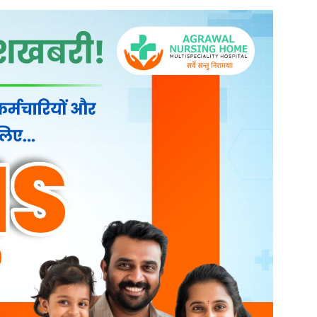
राम रानीखेड़ा, थाना चिचोली, जिला बैतूल (म.प्र.)