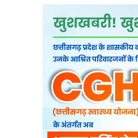
1. संजय अहाके, पिता सुखदेव अहाके, उम्र 34 वर्ष, निवासी ग्