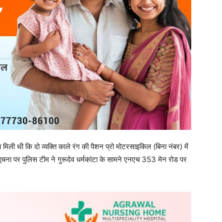
िवासी ग्राम रानीखेड़ा, थाना चिचोली, जिला बैतूल (म.प्र.)
नुमानित कीमत ₹50,000/-
गांजा, कीमत लगभग ₹1,20,000/-
राया और जप्ती की कार्रवाई की। साथ ही धारा 50 और 67(ख) एनडीपीएस एक्ट