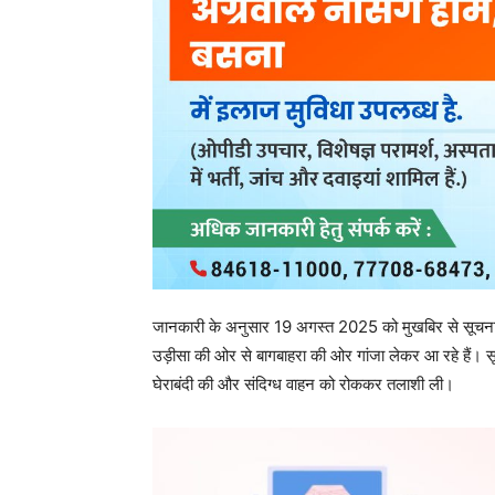
2. परसराम पंद्राम, पिता स्व. फगना पंद्राम, उम्र 56 वर्ष, न
बरामद मशरूका
01 नग काला रंग पैशन प्रो मोटरसाइकिल (बिना नंबर), अ
01 सीलबंद सफेद बोरी में रखा 8 किलो 100 ग्राम अवैध 
01 मोबाइल फोन (Vivo कंपनी का), कीमत ₹5,000/-
कुल बरामद संपत्ति की कीमत लगभग ₹1,75,000/-
पुलिस ने मौके पर गवाहों की मौजूदगी में गांजे का वजन क
के तहत आवश्यक नोटिस तामील किया गया।
पुलिस की कार्रवाई