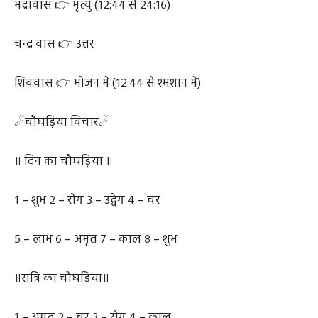
भद्रावास 👉 मृत्यु (१२:४४ से २४:१६)
चन्द्र वास 👉 उत्तर
शिववास 👉 भोजन में (१२:४४ से श्मशान में)
☄चौघड़िया विचार☄
॥ दिन का चौघड़िया ॥
१ – शुभ २ – रोग ३ – उद्वेग ४ – चर
५ – लाभ ६ – अमृत ७ – काल ८ – शुभ
॥रात्रि का चौघड़िया॥
१ – अमृत २ – चर ३ – रोग ४ – काल