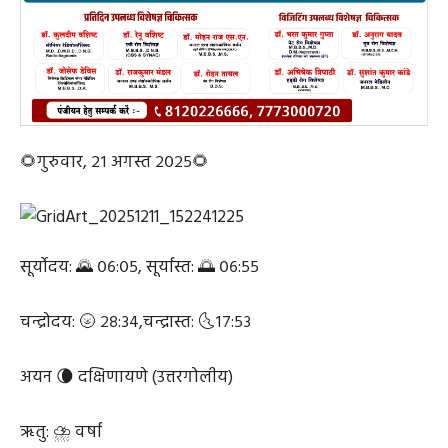
🌻गुरुवार, २१ अगस्त २०२५🌻
सूर्योदय: 🌄 ०६:०५, सूर्यास्त: 🌅 ०६:५५
चन्द्रोदय: 🌝 २८:३४,चन्द्रास्त: 🌜१७:५३
अयन 🌘 दक्षिणायणे (उत्तरगोलीय)
ऋतु: ⛈️ वर्षा