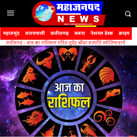
महासमुंद
सरायपाली
छत्तीसगढ़
बसना
नेशनल डेस्क
क्राइम
छत्तीसगढ़
आज का राशिफल पंडित भूपेंद्र श्रीधर सतपति ज्योतिषाचार्य