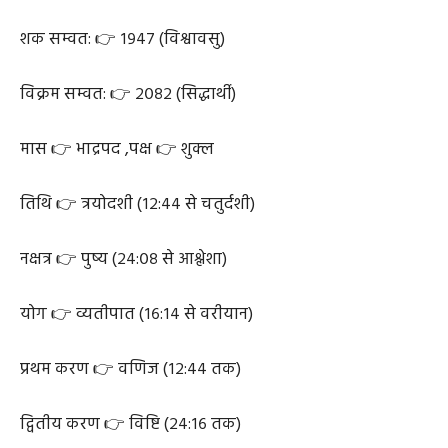
शक सम्वत: 👉 १९४७ (विश्वावसु)
विक्रम सम्वत: 👉 २०८२ (सिद्धार्थी)
मास 👉 भाद्रपद ,पक्ष 👉 शुक्ल
तिथि 👉 त्रयोदशी (१२:४४ से चतुर्दशी)
नक्षत्र 👉 पुष्य (२४:०८ से आश्लेशा)
योग 👉 व्यतीपात (१६:१४ से वरीयान)
प्रथम करण 👉 वणिज (१२:४४ तक)
द्वितीय करण 👉 विष्टि (२४:१६ तक)