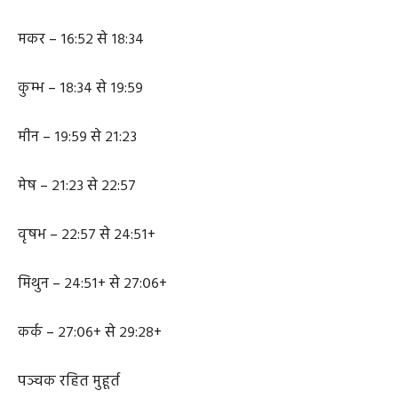
मकर – १६:५२ से १८:३४
कुम्भ – १८:३४ से १९:५९
मीन – १९:५९ से २१:२३
मेष – २१:२३ से २२:५७
वृषभ – २२:५७ से २४:५१+
मिथुन – २४:५१+ से २७:०६+
कर्क – २७:०६+ से २९:२८+
पञ्चक रहित मुहूर्त