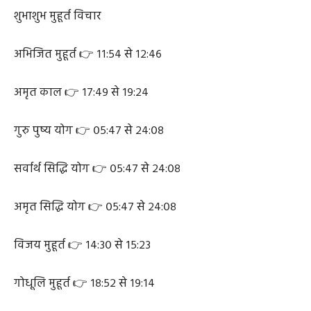
शुभाशुभ मुहूर्त विचार
अभिजित मुहूर्त 👉 ११:५४ से १२:४६
अमृत काल 👉 १७:४९ से १९:२४
गुरु पुष्य योग 👉 ०५:४७ से २४:०८
सर्वार्थ सिद्धि योग 👉 ०५:४७ से २४:०८
अमृत सिद्धि योग 👉 ०५:४७ से २४:०८
विजय मुहूर्त 👉 १४:३० से १५:२३
गोधूलि मुहूर्त 👉 १८:५२ से १९:१४