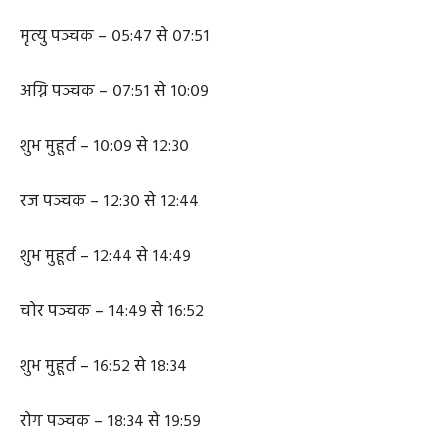
मृत्यु पञ्चक – ०५:४७ से ०७:५१
अग्नि पञ्चक – ०७:५१ से १०:०९
शुभ मुहूर्त – १०:०९ से १२:३०
रज पञ्चक – १२:३० से १२:४४
शुभ मुहूर्त – १२:४४ से १४:४९
चोर पञ्चक – १४:४९ से १६:५२
शुभ मुहूर्त – १६:५२ से १८:३४
रोग पञ्चक – १८:३४ से १९:५९