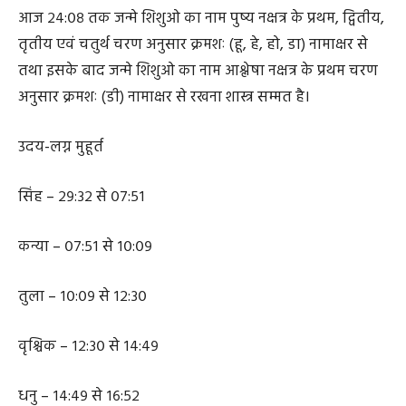
आज २४:०८ तक जन्मे शिशुओ का नाम पुष्य नक्षत्र के प्रथम, द्वितीय,
तृतीय एवं चतुर्थ चरण अनुसार क्रमशः (हू, हे, हो, डा) नामाक्षर से
तथा इसके बाद जन्मे शिशुओ का नाम आश्लेषा नक्षत्र के प्रथम चरण
अनुसार क्रमशः (डी) नामाक्षर से रखना शास्त्र सम्मत है।
उदय-लग्न मुहूर्त
सिंह – २९:३२ से ०७:५१
कन्या – ०७:५१ से १०:०९
तुला – १०:०९ से १२:३०
वृश्चिक – १२:३० से १४:४९
धनु – १४:४९ से १६:५२