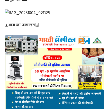
🗓आज का पञ्चाङ्ग🗓