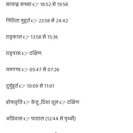
सायाह्न सन्ध्या 👉 १८:५२ से १९:५८
निशिता मुहूर्त 👉 २३:५८ से २४:४२
राहुकाल 👉 १३:५८ से १५:३६
राहुवास 👉 दक्षिण
यमगण्ड 👉 ०५:४७ से ०७:२६
दुर्मुहूर्त 👉 १०:०९ से ११:०१
होमाहुति 👉 केतु ,दिशा शूल 👉 दक्षिण
अग्निवास 👉 पाताल (१२:४४ से पृथ्वी)