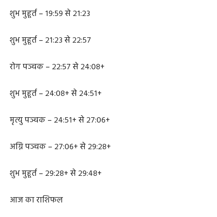
शुभ मुहूर्त – १९:५९ से २१:२३
शुभ मुहूर्त – २१:२३ से २२:५७
रोग पञ्चक – २२:५७ से २४:०८+
शुभ मुहूर्त – २४:०८+ से २४:५१+
मृत्यु पञ्चक – २४:५१+ से २७:०६+
अग्नि पञ्चक – २७:०६+ से २९:२८+
शुभ मुहूर्त – २९:२८+ से २९:४८+
आज का राशिफल