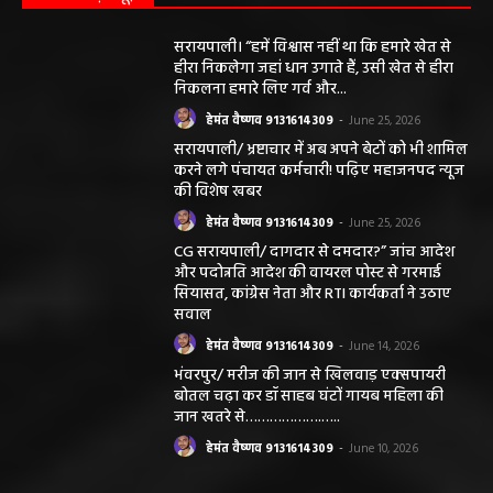
सरायपाली। “हमें विश्वास नहीं था कि हमारे खेत से
हीरा निकलेगा जहां धान उगाते हैं, उसी खेत से हीरा
निकलना हमारे लिए गर्व और...
हेमंत वैष्णव 9131614309
-
June 25, 2026
सरायपाली/ भ्रष्टाचार में अब अपने बेटों को भी शामिल
करने लगे पंचायत कर्मचारी! पढ़िए महाजनपद न्यूज
की विशेष खबर
हेमंत वैष्णव 9131614309
-
June 25, 2026
CG सरायपाली/ दागदार से दमदार?” जांच आदेश
और पदोन्नति आदेश की वायरल पोस्ट से गरमाई
सियासत, कांग्रेस नेता और RTI कार्यकर्ता ने उठाए
सवाल
हेमंत वैष्णव 9131614309
-
June 14, 2026
भंवरपुर/ मरीज की जान से खिलवाड़ एक्सपायरी
बोतल चढ़ा कर डॉ साहब घंटों गायब महिला की
जान खतरे से……………….…..
हेमंत वैष्णव 9131614309
-
June 10, 2026