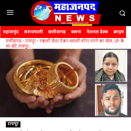
महासमुंद
सरायपाली
छत्तीसगढ़
बसना
नेशनल डेस्क
क्राइम
छत्तीसगढ़
रायपुर
नकली जेवर देकर असली सोना ठगने का खेल, UP के
मां-बेटे रायपुर...
रायपुर