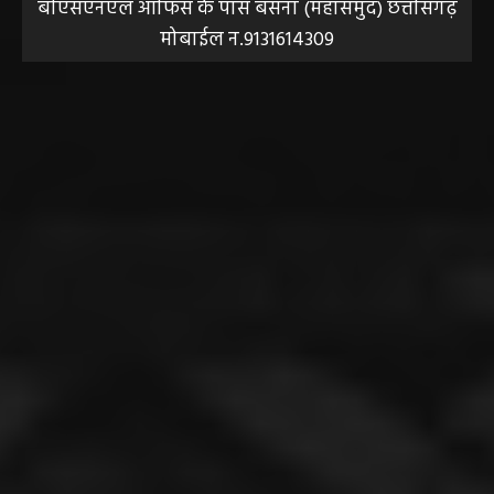
बीएसएनएल आफिस के पास बसना (महासमुंद) छत्तीसगढ़
मोबाईल न.9131614309