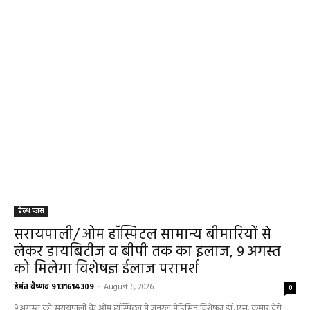
हेल्थ प्लस
सरायपाली/ ओम हॉस्पिटल सामान्य बीमारियों से
लेकर डायबिटीज व बीपी तक का इलाज, 9 अगस्त
को मिलेगा विशेषज्ञ ईलाज परामर्श
हेमंत वैष्णव 9131614309
-
August 6, 2026
0
9 अगस्त को सरायपाली के ओम हॉस्पिटल में जनरल मेडिसिन विशेषज्ञ डॉ. एस. कुमार देंगे