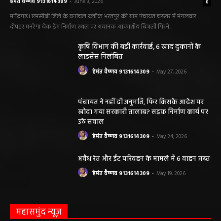
हेमंत वैष्णव 9131614309
-
June 3, 2026
0
मनेंद्रगढ़। एमसीबी जिले के वनांचल ब्लॉक भरतपुर की ग्राम पंचायत चरखर में मंगलवार
दोपहर मनरेगा चेक डेम निर्माण स्थल पर अचानक आकाशीय बिजली गिरने...
कृषि विभाग की बड़ी कार्रवाई, 6 खाद दुकानों के
लाइसेंस निलंबित
हेमंत वैष्णव 9131614309
-
May 27, 2026
पंचायत ने नहीं दी अनुमति, फिर किसके आदेश पर
खोदा गया सरकारी तालाब? सड़क निर्माण कार्य पर
उठे सवाल
हेमंत वैष्णव 9131614309
-
May 24, 2026
अवैध रेत और ईंट परिवहन के मामले में 6 वाहन जब्त
हेमंत वैष्णव 9131614309
-
May 19, 2026
महासमुंद न्यूज़