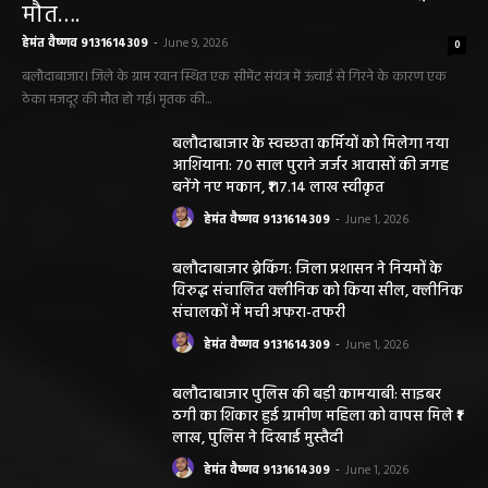
मौत….
हेमंत वैष्णव 9131614309
-
June 9, 2026
0
बलौदाबाजार। जिले के ग्राम रवान स्थित एक सीमेंट संयंत्र में ऊंचाई से गिरने के कारण एक
ठेका मजदूर की मौत हो गई। मृतक की...
बलौदाबाजार के स्वच्छता कर्मियों को मिलेगा नया
आशियाना: 70 साल पुराने जर्जर आवासों की जगह
बनेंगे नए मकान, ₹117.14 लाख स्वीकृत
हेमंत वैष्णव 9131614309
-
June 1, 2026
बलौदाबाजार ब्रेकिंग: जिला प्रशासन ने नियमों के
विरुद्ध संचालित क्लीनिक को किया सील, क्लीनिक
संचालकों में मची अफरा-तफरी
हेमंत वैष्णव 9131614309
-
June 1, 2026
बलौदाबाजार पुलिस की बड़ी कामयाबी: साइबर
ठगी का शिकार हुई ग्रामीण महिला को वापस मिले ₹1
लाख, पुलिस ने दिखाई मुस्तैदी
हेमंत वैष्णव 9131614309
-
June 1, 2026