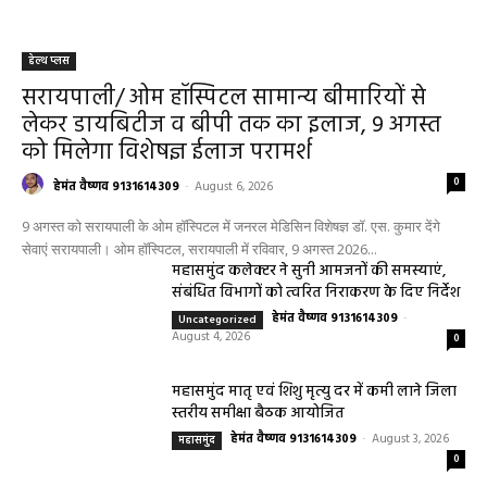
हेल्थ प्लस
सरायपाली/ ओम हॉस्पिटल सामान्य बीमारियों से
लेकर डायबिटीज व बीपी तक का इलाज, 9 अगस्त
को मिलेगा विशेषज्ञ ईलाज परामर्श
0
हेमंत वैष्णव 9131614309
-
August 6, 2026
9 अगस्त को सरायपाली के ओम हॉस्पिटल में जनरल मेडिसिन विशेषज्ञ डॉ. एस. कुमार देंगे
सेवाएं सरायपाली। ओम हॉस्पिटल, सरायपाली में रविवार, 9 अगस्त 2026...
महासमुंद कलेक्टर ने सुनी आमजनों की समस्याएं,
संबंधित विभागों को त्वरित निराकरण के दिए निर्देश
हेमंत वैष्णव 9131614309
-
Uncategorized
August 4, 2026
0
महासमुंद मातृ एवं शिशु मृत्यु दर में कमी लाने जिला
स्तरीय समीक्षा बैठक आयोजित
हेमंत वैष्णव 9131614309
-
August 3, 2026
महासमुंद
0