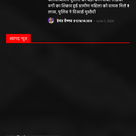
बलौदाबाजार पुलिस की बड़ी कामयाबी: साइबर
ठगी का शिकार हुई ग्रामीण महिला को वापस मिले ₹1
लाख, पुलिस ने दिखाई मुस्तैदी
हेमंत वैष्णव 9131614309
-
June 1, 2026
सारंगढ़ न्यूज़