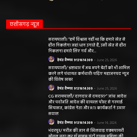
छत्तीसगढ़ न्यूज़
सरायपाली। “हमें विश्वास नहीं था कि हमारे खेत से
हीरा निकलेगा जहां धान उगाते हैं, उसी खेत से हीरा
निकलना हमारे लिए गर्व और...
हेमंत वैष्णव 9131614309
-
June 25, 2026
सरायपाली/ भ्रष्टाचार में अब अपने बेटों को भी शामिल
करने लगे पंचायत कर्मचारी! पढ़िए महाजनपद न्यूज
की विशेष खबर
हेमंत वैष्णव 9131614309
-
June 25, 2026
CG सरायपाली/ दागदार से दमदार?” जांच आदेश
और पदोन्नति आदेश की वायरल पोस्ट से गरमाई
सियासत, कांग्रेस नेता और RTI कार्यकर्ता ने उठाए
सवाल
हेमंत वैष्णव 9131614309
-
June 14, 2026
भंवरपुर/ मरीज की जान से खिलवाड़ एक्सपायरी
बोतल चढ़ा कर डॉ साहब घंटों गायब महिला की