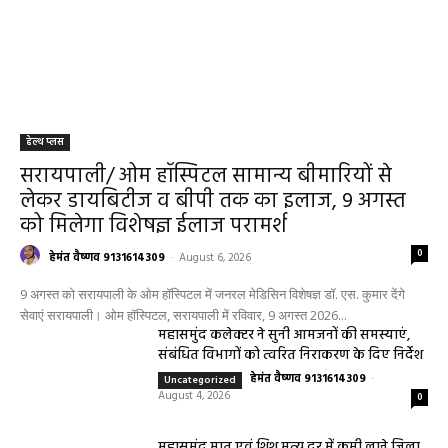
हेल्थ प्लस
सरायपाली/ ओम हॉस्पिटल सामान्य बीमारियों से
लेकर डायबिटीज व बीपी तक का इलाज, 9 अगस्त
को मिलेगा विशेषज्ञ ईलाज परामर्श
0
हेमंत वैष्णव 9131614309
-
August 6, 2026
9 अगस्त को सरायपाली के ओम हॉस्पिटल में जनरल मेडिसिन विशेषज्ञ डॉ. एस. कुमार देंगे
सेवाएं सरायपाली। ओम हॉस्पिटल, सरायपाली में रविवार, 9 अगस्त 2026...
महासमुंद कलेक्टर ने सुनी आमजनों की समस्याएं,
संबंधित विभागों को त्वरित निराकरण के दिए निर्देश
हेमंत वैष्णव 9131614309
-
Uncategorized
August 4, 2026
0
महासमुंद मातृ एवं शिशु मृत्यु दर में कमी लाने जिला