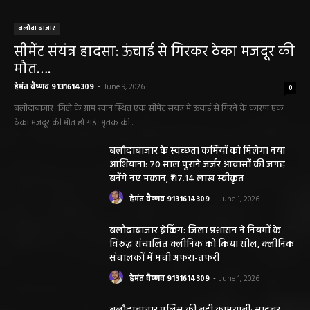
बलौदा बाजार
सीमेंट संयंत्र हादसा: ऊंचाई से गिरकर ठेका मजदूर की
मौत….
हेमंत वैष्णव 9131614309
-
June 9, 2026
0
बलौदाबाजार। जिले के ग्राम रवान स्थित एक सीमेंट संयंत्र में ऊंचाई से गिरने के कारण एक
ठेका मजदूर की मौत हो गई। मृतक की...
बलौदाबाजार के स्वच्छता कर्मियों को मिलेगा नया
आशियाना: 70 साल पुराने जर्जर आवासों की जगह
बनेंगे नए मकान, ₹117.14 लाख स्वीकृत
हेमंत वैष्णव 9131614309
-
June 1, 2026
बलौदाबाजार ब्रेकिंग: जिला प्रशासन ने नियमों के
विरुद्ध संचालित क्लीनिक को किया सील, क्लीनिक
संचालकों में मची अफरा-तफरी
हेमंत वैष्णव 9131614309
-
June 1, 2026