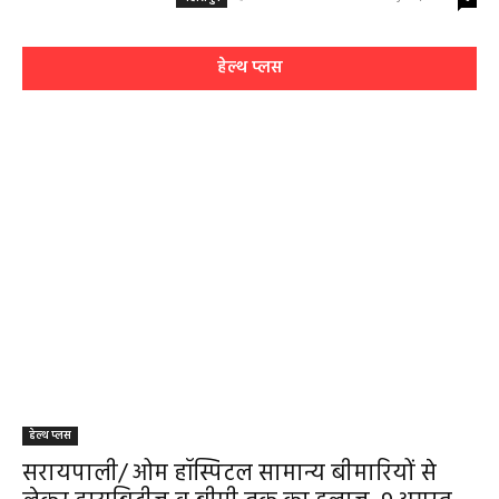
हेल्थ प्लस
हेल्थ प्लस
सरायपाली/ ओम हॉस्पिटल सामान्य बीमारियों से