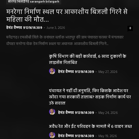
सारंगढ़ बिलाईगढ़ sarangarh bilaigarh
मनरेगा निर्माण स्थल पर आकाशीय बिजली गिरने से
महिला की मौत…
हेमंत वैष्णव 9131614309
-
June 3, 2026
0
मनेंद्रगढ़। एमसीबी जिले के वनांचल ब्लॉक भरतपुर की ग्राम पंचायत चरखर में मंगलवार
दोपहर मनरेगा चेक डेम निर्माण स्थल पर अचानक आकाशीय बिजली गिरने...
कृषि विभाग की बड़ी कार्रवाई, 6 खाद दुकानों के
लाइसेंस निलंबित
हेमंत वैष्णव 9131614309
-
May 27, 2026
पंचायत ने नहीं दी अनुमति, फिर किसके आदेश पर
खोदा गया सरकारी तालाब? सड़क निर्माण कार्य पर
उठे सवाल
हेमंत वैष्णव 9131614309
-
May 24, 2026
अवैध रेत और ईंट परिवहन के मामले में 6 वाहन जब्त
हेमंत वैष्णव 9131614309
-
May 19, 2026