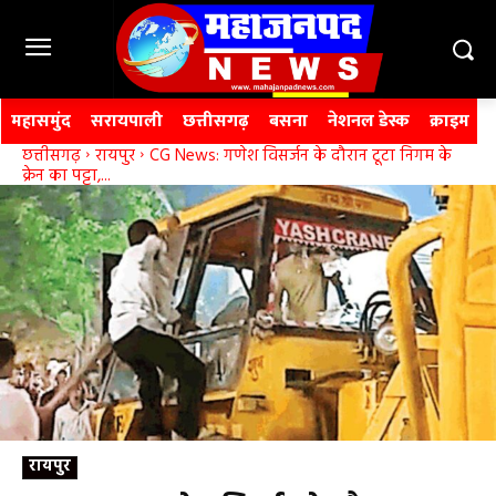
महासमुंद
सरायपाली
छत्तीसगढ़
बसना
नेशनल डेस्क
क्राइम
छत्तीसगढ़
रायपुर
CG News: गणेश विसर्जन के दौरान टूटा निगम के
क्रेन का पट्टा,...
रायपुर