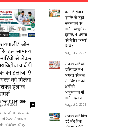
बसना/ संतान
प्राप्ति से जुड़ी
समस्याओं का
मिलेगा आधुनिक
इलाज, 4 अगस्त
ल्थ प्लस
को विशेष परामर्श
रायपाली/ ओम
शिविर
ॉस्पिटल सामान्य
August 2, 2026
ीमारियों से लेकर
सरायपाली/ ओम
ायबिटीज व बीपी
हॉस्पिटल में 4
क का इलाज, 9
अगस्त को बाल
गस्त को मिलेगा
रोग विशेषज्ञ की
िशेषज्ञ ईलाज
ओपीडी,
आयुष्मान से भी
ामर्श
मिलेगा इलाज
ंत वैष्णव 9131614309
-
August 2, 2026
gust 6, 2026
0
अगस्त को सरायपाली के
सरायपाली/ बिना
 हॉस्पिटल में जनरल
दर्द और बिना
िसिन विशेषज्ञ डॉ. एस.
ऑपरेशन होगी