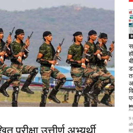
हे
स
ह
ब
ड
त
अ
व
पर
हेम
Au
9 
ओम
त परीक्षा उत्तीर्ण अभ्यर्थी
मेड