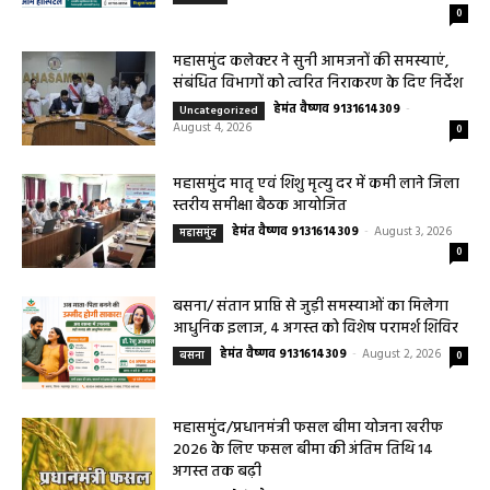
सरायपाली/ ओम हॉस्पिटल सामान्य बीमारियों से
लेकर डायबिटीज व बीपी तक का इलाज, 9 अगस्त
को मिलेगा विशेषज्ञ ईलाज परामर्श
हेमंत वैष्णव 9131614309
-
August 6, 2026
हेल्थ प्लस
0
महासमुंद कलेक्टर ने सुनी आमजनों की समस्याएं,
संबंधित विभागों को त्वरित निराकरण के दिए निर्देश
हेमंत वैष्णव 9131614309
-
Uncategorized
August 4, 2026
0
महासमुंद मातृ एवं शिशु मृत्यु दर में कमी लाने जिला
स्तरीय समीक्षा बैठक आयोजित
हेमंत वैष्णव 9131614309
-
August 3, 2026
महासमुंद
0
बसना/ संतान प्राप्ति से जुड़ी समस्याओं का मिलेगा
आधुनिक इलाज, 4 अगस्त को विशेष परामर्श शिविर
हेमंत वैष्णव 9131614309
-
August 2, 2026
बसना
0