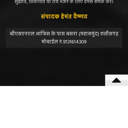
जिम्मेदारी नहीं होगी, सभी विवादों का न्याय क्षेत्र महासमुंद होगा,
महाजनपद न्यूज की विषय सामग्री (कटेंट) से संबंधित किसी भी
सुझाव, शिकायत या राय भेजने के लिए हमसे संपर्क करें।
संपादक हेमंत वैष्णव
बीएसएनएल आफिस के पास बसना (महासमुंद) छत्तीसगढ़
मोबाईल न.9131614309