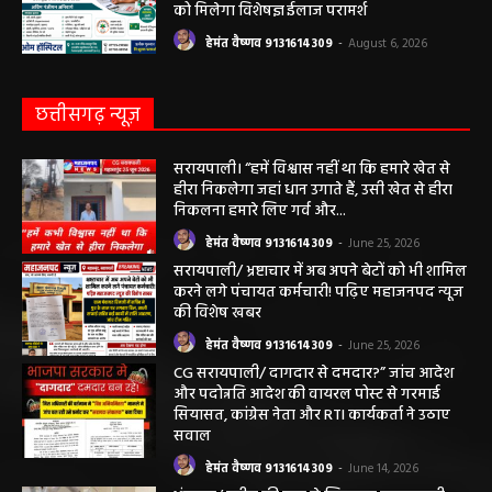
हेमंत वैष्णव 9131614309
-
August 7, 2026
सरायपाली/ ओम हॉस्पिटल सामान्य बीमारियों से
लेकर डायबिटीज व बीपी तक का इलाज, 9 अगस्त
को मिलेगा विशेषज्ञ ईलाज परामर्श
हेमंत वैष्णव 9131614309
-
August 6, 2026
छत्तीसगढ़ न्यूज़
सरायपाली। “हमें विश्वास नहीं था कि हमारे खेत से
हीरा निकलेगा जहां धान उगाते हैं, उसी खेत से हीरा
निकलना हमारे लिए गर्व और...
हेमंत वैष्णव 9131614309
-
June 25, 2026
सरायपाली/ भ्रष्टाचार में अब अपने बेटों को भी शामिल
करने लगे पंचायत कर्मचारी! पढ़िए महाजनपद न्यूज
की विशेष खबर
हेमंत वैष्णव 9131614309
-
June 25, 2026
CG सरायपाली/ दागदार से दमदार?” जांच आदेश
और पदोन्नति आदेश की वायरल पोस्ट से गरमाई