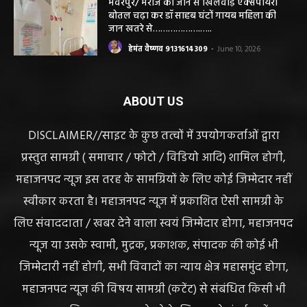
सियासत, कांग्रेस नेता और RTI कार्यकर्ता ने उठाए
सवाल
हेमंत वैष्णव 9131614309
-
June 14, 2026
भंवरपुर/ मरीज की जान से खिलवाड़ एक्सपायरी
बोतल चढ़ा कर डॉ साहब घंटों गायब महिला की
जान खतरे से……………….…..
हेमंत वैष्णव 9131614309
-
June 10, 2026
ABOUT US
DISCLAIMER//साइट के कुछ तत्वों में उपयोगकर्ताओं द्वारा
प्रस्तुत सामग्री ( समाचार / फोटो / विडियो आदि) शामिल होगी,
महाजनपद न्यूज इस तरह के सामग्रियों के लिए कोई जिम्मेदार नहीं
स्वीकार करता है। महाजनपद न्यूज में प्रकाशित ऐसी सामग्री के
लिए संवाददाता / खबर देने वाला स्वयं जिम्मेदार होगा, महाजनपद
न्यूज या उसके स्वामी, मुद्रक, प्रकाशक, संपादक की कोई भी