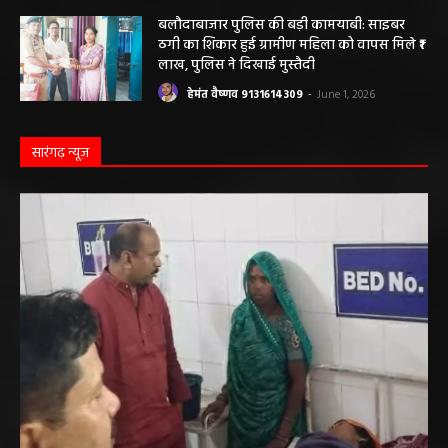
विरुद्ध संचालित क्लीनिक को किया सील, क्लीनिक
संचालकों में मची अफरा-तफरी
हेमंत वैष्णव 9131614309
-
June 1, 2026
बलौदाबाजार पुलिस की बड़ी कामयाबी: साइबर
ठगी का शिकार हुई ग्रामीण महिला को वापस मिले ₹1
लाख, पुलिस ने दिखाई मुस्तैदी
हेमंत वैष्णव 9131614309
-
June 1, 2026
सारंगढ़ न्यूज़