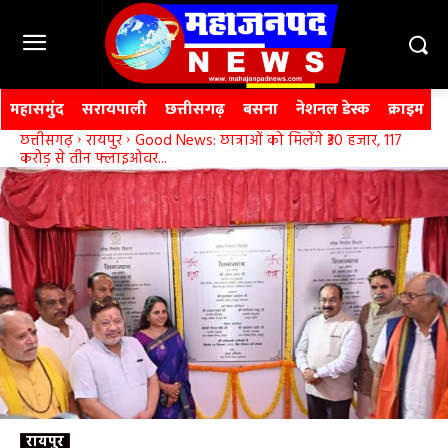
महासमुंद
सरायपाली
छत्तीसगढ़
बसना
नेशनल डेस्क
क्राइम
छत्तीसगढ़
रायपुर
Good News: छात्राओं को मिलेंगे ₹30 हजार, 117
करोड़ से तीन फ्लाइओवर...
रायपुर