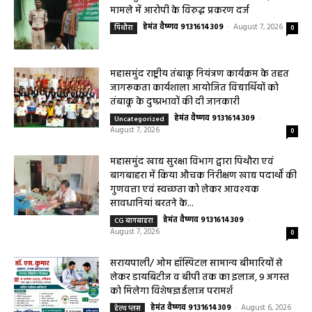
हेमंत वैष्णव 9131614309
-
August 7, 2026
महासमुंद
0
महासमुंद वन विभाग की कार्रवाई करील तोड़ने के
मामले में आरोपी के विरुद्ध प्रकरण दर्ज
हेमंत वैष्णव 9131614309
-
August 7, 2026
पिथौरा
0
महासमुंद राष्ट्रीय तंबाकू नियंत्रण कार्यक्रम के तहत
जागरूकता कार्यशाला आयोजित विद्यार्थियों को
तंबाकू के दुष्प्रभावों की दी जानकारी
हेमंत वैष्णव 9131614309
-
Uncategorized
August 7, 2026
0
महासमुंद खाद्य सुरक्षा विभाग द्वारा पिथौरा एवं
बागबाहरा में किया औचक निरीक्षण खाद्य पदार्थों की
गुणवत्ता एवं स्वच्छता को लेकर आवश्यक
सावधानियां बरतने के...
हेमंत वैष्णव 9131614309
-
CG बागबाहरा
August 7, 2026
0