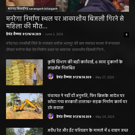
सारंगढ़ बिलाईगढ़ sarangarh bilaigarh
मनरेगा निर्माण स्थल पर आकाशीय बिजली गिरने से
महिला की मौत…
हेमंत वैष्णव 9131614309
-
June 3, 2026
0
मनेंद्रगढ़। एमसीबी जिले के वनांचल ब्लॉक भरतपुर की ग्राम पंचायत चरखर में मंगलवार
दोपहर मनरेगा चेक डेम निर्माण स्थल पर अचानक आकाशीय बिजली गिरने...
कृषि विभाग की बड़ी कार्रवाई, 6 खाद दुकानों के
लाइसेंस निलंबित
हेमंत वैष्णव 9131614309
-
May 27, 2026
पंचायत ने नहीं दी अनुमति, फिर किसके आदेश पर
खोदा गया सरकारी तालाब? सड़क निर्माण कार्य पर
उठे सवाल