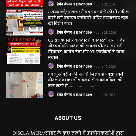
हेमंत वैष्णव 9131614309
-
June 25, 2026
सरायपाली/ भ्रष्टाचार में अब अपने बेटों को भी शामिल
करने लगे पंचायत कर्मचारी! पढ़िए महाजनपद न्यूज
की विशेष खबर
हेमंत वैष्णव 9131614309
-
June 25, 2026
CG सरायपाली/ दागदार से दमदार?” जांच आदेश
और पदोन्नति आदेश की वायरल पोस्ट से गरमाई
सियासत, कांग्रेस नेता और RTI कार्यकर्ता ने उठाए
सवाल
हेमंत वैष्णव 9131614309
-
June 14, 2026
भंवरपुर/ मरीज की जान से खिलवाड़ एक्सपायरी
बोतल चढ़ा कर डॉ साहब घंटों गायब महिला की
जान खतरे से……………….…..
हेमंत वैष्णव 9131614309
-
June 10, 2026
ABOUT US
DISCLAIMER//साइट के कुछ तत्वों में उपयोगकर्ताओं द्वारा