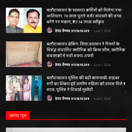
बलौदाबाजार के स्वच्छता कर्मियों को मिलेगा नया
आशियाना: 70 साल पुराने जर्जर आवासों की जगह
बनेंगे नए मकान, ₹117.14 लाख स्वीकृत
हेमंत वैष्णव 9131614309
-
June 1, 2026
बलौदाबाजार ब्रेकिंग: जिला प्रशासन ने नियमों के
विरुद्ध संचालित क्लीनिक को किया सील, क्लीनिक
संचालकों में मची अफरा-तफरी
हेमंत वैष्णव 9131614309
-
June 1, 2026
बलौदाबाजार पुलिस की बड़ी कामयाबी: साइबर
ठगी का शिकार हुई ग्रामीण महिला को वापस मिले ₹1
लाख, पुलिस ने दिखाई मुस्तैदी
हेमंत वैष्णव 9131614309
-
June 1, 2026
सारंगढ़ न्यूज़