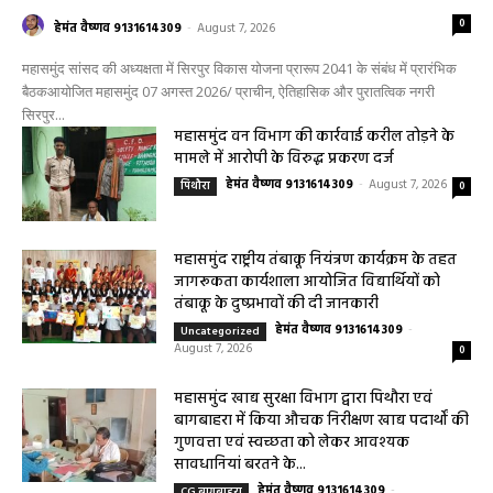
0
हेमंत वैष्णव 9131614309
-
August 7, 2026
महासमुंद सांसद की अध्यक्षता में सिरपुर विकास योजना प्रारूप 2041 के संबंध में प्रारंभिक
बैठकआयोजित महासमुंद 07 अगस्त 2026/ प्राचीन, ऐतिहासिक और पुरातत्विक नगरी
सिरपुर...
महासमुंद वन विभाग की कार्रवाई करील तोड़ने के
मामले में आरोपी के विरुद्ध प्रकरण दर्ज
हेमंत वैष्णव 9131614309
-
August 7, 2026
पिथौरा
0
महासमुंद राष्ट्रीय तंबाकू नियंत्रण कार्यक्रम के तहत
जागरूकता कार्यशाला आयोजित विद्यार्थियों को
तंबाकू के दुष्प्रभावों की दी जानकारी
हेमंत वैष्णव 9131614309
-
Uncategorized
August 7, 2026
0
महासमुंद खाद्य सुरक्षा विभाग द्वारा पिथौरा एवं
बागबाहरा में किया औचक निरीक्षण खाद्य पदार्थों की
गुणवत्ता एवं स्वच्छता को लेकर आवश्यक
सावधानियां बरतने के...
हेमंत वैष्णव 9131614309
-
CG बागबाहरा