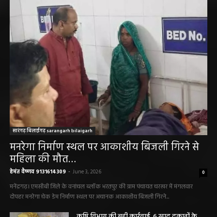
सारंगढ़ बिलाईगढ़ sarangarh bilaigarh
मनरेगा निर्माण स्थल पर आकाशीय बिजली गिरने से
महिला की मौत…
हेमंत वैष्णव 9131614309
-
June 3, 2026
0
मनेंद्रगढ़। एमसीबी जिले के वनांचल ब्लॉक भरतपुर की ग्राम पंचायत चरखर में मंगलवार
दोपहर मनरेगा चेक डेम निर्माण स्थल पर अचानक आकाशीय बिजली गिरने...
कृषि विभाग की बड़ी कार्रवाई, 6 खाद दुकानों के