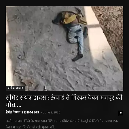
बलौदा बाजार
सीमेंट संयंत्र हादसा: ऊंचाई से गिरकर ठेका मजदूर की
मौत….
हेमंत वैष्णव 9131614309
-
June 9, 2026
0
बलौदाबाजार। जिले के ग्राम रवान स्थित एक सीमेंट संयंत्र में ऊंचाई से गिरने के कारण एक
ठेका मजदूर की मौत हो गई। मृतक की...