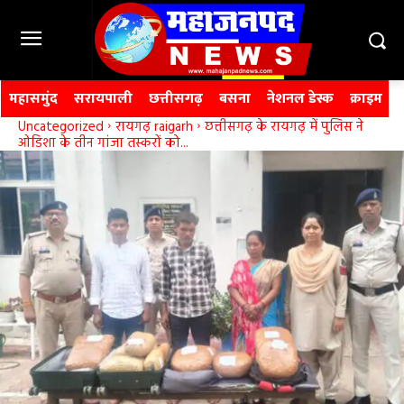
महासमुंद
सरायपाली
छत्तीसगढ़
बसना
नेशनल डेस्क
क्राइम
Uncategorized
रायगढ़ raigarh
छत्तीसगढ़ के रायगढ़ में पुलिस ने
ओडिशा के तीन गांजा तस्करों को...