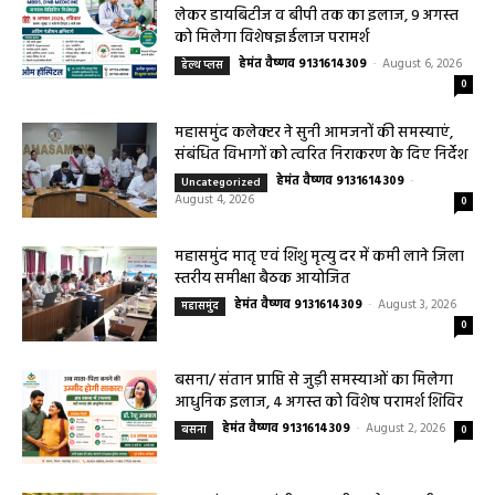
हेमंत वैष्णव 9131614309
-
CG बागबाहरा
August 7, 2026
0
सरायपाली/ ओम हॉस्पिटल सामान्य बीमारियों से
लेकर डायबिटीज व बीपी तक का इलाज, 9 अगस्त
को मिलेगा विशेषज्ञ ईलाज परामर्श
हेमंत वैष्णव 9131614309
-
August 6, 2026
हेल्थ प्लस
0
महासमुंद कलेक्टर ने सुनी आमजनों की समस्याएं,
संबंधित विभागों को त्वरित निराकरण के दिए निर्देश
हेमंत वैष्णव 9131614309
-
Uncategorized
August 4, 2026
0
महासमुंद मातृ एवं शिशु मृत्यु दर में कमी लाने जिला
स्तरीय समीक्षा बैठक आयोजित
हेमंत वैष्णव 9131614309
-
August 3, 2026
महासमुंद
0
बसना/ संतान प्राप्ति से जुड़ी समस्याओं का मिलेगा
आधुनिक इलाज, 4 अगस्त को विशेष परामर्श शिविर