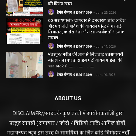
हेमंत वैष्णव 9131614309
-
June 25, 2026
सरायपाली/ भ्रष्टाचार में अब अपने बेटों को भी शामिल
करने लगे पंचायत कर्मचारी! पढ़िए महाजनपद न्यूज
की विशेष खबर
हेमंत वैष्णव 9131614309
-
June 25, 2026
CG सरायपाली/ दागदार से दमदार?” जांच आदेश
और पदोन्नति आदेश की वायरल पोस्ट से गरमाई
सियासत, कांग्रेस नेता और RTI कार्यकर्ता ने उठाए
सवाल
हेमंत वैष्णव 9131614309
-
June 14, 2026
भंवरपुर/ मरीज की जान से खिलवाड़ एक्सपायरी
बोतल चढ़ा कर डॉ साहब घंटों गायब महिला की
जान खतरे से……………….…..
हेमंत वैष्णव 9131614309
-
June 10, 2026
ABOUT US
DISCLAIMER//साइट के कुछ तत्वों में उपयोगकर्ताओं द्वारा