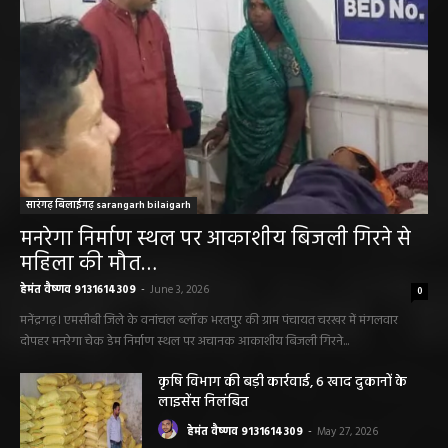
सारंगढ़ बिलाईगढ़ sarangarh bilaigarh
मनरेगा निर्माण स्थल पर आकाशीय बिजली गिरने से
महिला की मौत…
हेमंत वैष्णव 9131614309
-
June 3, 2026
0
मनेंद्रगढ़। एमसीबी जिले के वनांचल ब्लॉक भरतपुर की ग्राम पंचायत चरखर में मंगलवार
दोपहर मनरेगा चेक डेम निर्माण स्थल पर अचानक आकाशीय बिजली गिरने...