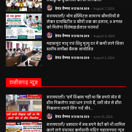
हेमंत वैष्णव 9131614309
-
August 7, 2026
महासमुंद राष्ट्रीय तंबाकू नियंत्रण कार्यक्रम के तहत
जागरूकता कार्यशाला आयोजित विद्यार्थियों को
तंबाकू के दुष्प्रभावों की दी जानकारी
हेमंत वैष्णव 9131614309
-
August 7, 2026
सरायपाली/ ओम हॉस्पिटल सामान्य बीमारियों से
लेकर डायबिटीज व बीपी तक का इलाज, 9 अगस्त
को मिलेगा विशेषज्ञ ईलाज परामर्श
हेमंत वैष्णव 9131614309
-
August 6, 2026
महासमुंद मातृ एवं शिशु मृत्यु दर में कमी लाने जिला
स्तरीय समीक्षा बैठक आयोजित
हेमंत वैष्णव 9131614309
-
August 3, 2026
छत्तीसगढ़ न्यूज़
सरायपाली। “हमें विश्वास नहीं था कि हमारे खेत से
हीरा निकलेगा जहां धान उगाते हैं, उसी खेत से हीरा
निकलना हमारे लिए गर्व और...