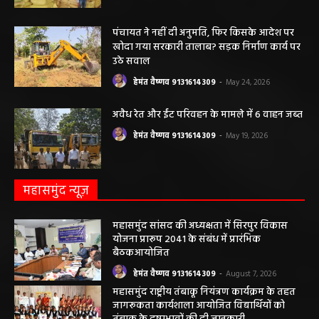
कृषि विभाग की बड़ी कार्रवाई, 6 खाद दुकानों के
लाइसेंस निलंबित
हेमंत वैष्णव 9131614309
-
May 27, 2026
पंचायत ने नहीं दी अनुमति, फिर किसके आदेश पर
खोदा गया सरकारी तालाब? सड़क निर्माण कार्य पर
उठे सवाल
हेमंत वैष्णव 9131614309
-
May 24, 2026
अवैध रेत और ईंट परिवहन के मामले में 6 वाहन जब्त
हेमंत वैष्णव 9131614309
-
May 19, 2026
महासमुंद न्यूज़
महासमुंद सांसद की अध्यक्षता में सिरपुर विकास
योजना प्रारूप 2041 के संबंध में प्रारंभिक
बैठकआयोजित