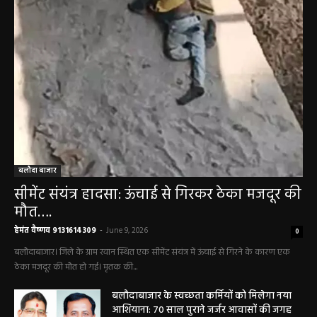
बलौदा बाजार
सीमेंट संयंत्र हादसा: ऊंचाई से गिरकर ठेका मजदूर की
मौत….
हेमंत वैष्णव 9131614309
-
June 9, 2026
0
बलौदाबाजार। जिले के ग्राम रवान स्थित एक सीमेंट संयंत्र में ऊंचाई से गिरने के कारण एक