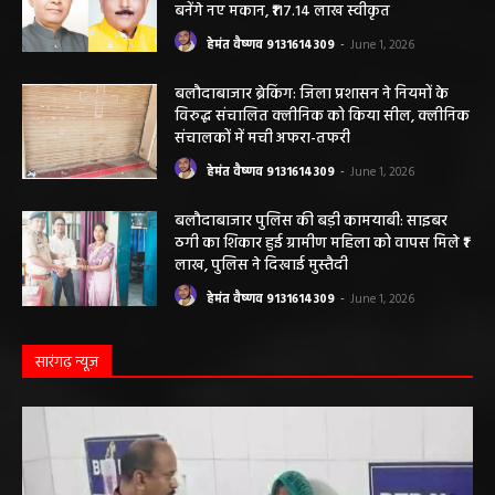
ठेका मजदूर की मौत हो गई। मृतक की...
बलौदाबाजार के स्वच्छता कर्मियों को मिलेगा नया
आशियाना: 70 साल पुराने जर्जर आवासों की जगह
बनेंगे नए मकान, ₹117.14 लाख स्वीकृत
हेमंत वैष्णव 9131614309
-
June 1, 2026
बलौदाबाजार ब्रेकिंग: जिला प्रशासन ने नियमों के
विरुद्ध संचालित क्लीनिक को किया सील, क्लीनिक
संचालकों में मची अफरा-तफरी
हेमंत वैष्णव 9131614309
-
June 1, 2026
बलौदाबाजार पुलिस की बड़ी कामयाबी: साइबर
ठगी का शिकार हुई ग्रामीण महिला को वापस मिले ₹1
लाख, पुलिस ने दिखाई मुस्तैदी
हेमंत वैष्णव 9131614309
-
June 1, 2026
सारंगढ़ न्यूज़